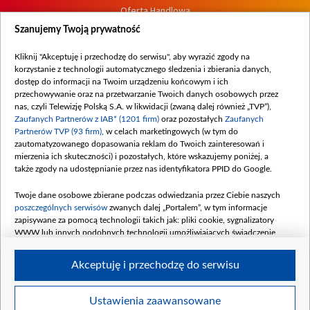
Oferta Handlowa
Dostępność
Szanujemy Twoją prywatność
Moje zgody
Kliknij "Akceptuję i przechodzę do serwisu", aby wyrazić zgody na
Procedura zgłoszeń wewnętrznych
korzystanie z technologii automatycznego śledzenia i zbierania danych,
dostęp do informacji na Twoim urządzeniu końcowym i ich
przechowywanie oraz na przetwarzanie Twoich danych osobowych przez
nas, czyli Telewizję Polską S.A. w likwidacji (zwaną dalej również „TVP”),
Zaufanych Partnerów z IAB* (1201 firm)
oraz pozostałych
Zaufanych
Partnerów TVP (93 firm)
, w celach marketingowych (w tym do
zautomatyzowanego dopasowania reklam do Twoich zainteresowań i
mierzenia ich skuteczności) i pozostałych, które wskazujemy poniżej, a
także zgody na udostępnianie przez nas identyfikatora PPID do Google.
Twoje dane osobowe zbierane podczas odwiedzania przez Ciebie naszych
poszczególnych serwisów
zwanych dalej „Portalem”, w tym informacje
zapisywane za pomocą technologii takich jak: pliki cookie, sygnalizatory
WWW lub innych podobnych technologii umożliwiających świadczenie
dopasowanych i bezpiecznych usług, personalizację treści oraz reklam,
udostępnianie funkcji mediów społecznościowych oraz analizowanie ruchu
Akceptuję i przechodzę do serwisu
w Internecie.
Twoje dane osobowe zbierane podczas odwiedzania przez Ciebie
Ustawienia zaawansowane
poszczególnych serwisów
na Portalu, takie jak adresy IP, identyfikatory