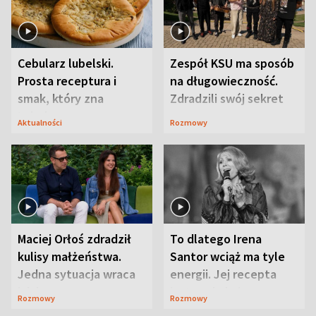
Cebularz lubelski.
Zespół KSU ma sposób
Prosta receptura i
na długowieczność.
smak, który zna
Zdradzili swój sekret
Lubelszczyzna
Aktualności
Rozmowy
Maciej Orłoś zdradził
To dlatego Irena
kulisy małżeństwa.
Santor wciąż ma tyle
Jedna sytuacja wraca
energii. Jej recepta
jak bumerang
jest zaskakująco
Rozmowy
Rozmowy
prosta