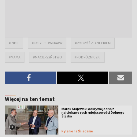
#INDIE
#KOBIECE WYPRAWY
#PODRÓŻ Z DZIECKIEM
#MAMA
#MACIERZYŃSTWO
#PODRÓŻNICZKI
Więcej na ten temat
Marek Krajewski odkrywa jedną z
najciekawszych miejscowości Dolnego
Śląska
Pytanie na Śniadanie