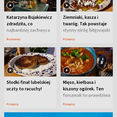
Katarzyna Bujakiewicz
Ziemniaki, kasza i
zdradziła, co
twaróg. Tak powstaje
najbardziej zachwyca
słynny piróg biłgorajski
ją w Lublinie
Rozmowy
Przepisy
Słodki finał lubelskiej
Mięso, kiełbasa i
uczty to racuchy!
kiszony ogórek. Ten
forszmak to prawdziwa
uczta
Przepisy
Przepisy