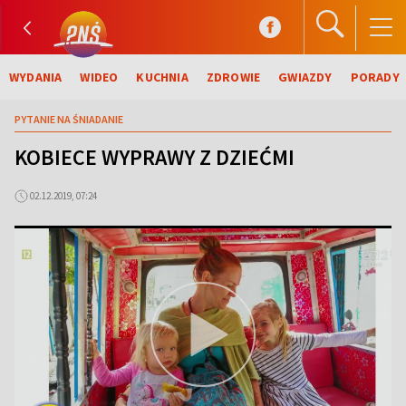
WYDANIA
WIDEO
KUCHNIA
ZDROWIE
GWIAZDY
PORADY
PYTANIE NA ŚNIADANIE
KOBIECE WYPRAWY Z DZIEĆMI
02.12.2019, 07:24