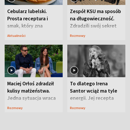
Cebularz lubelski.
Zespół KSU ma sposób
Prosta receptura i
na długowieczność.
smak, który zna
Zdradzili swój sekret
Lubelszczyzna
Aktualności
Rozmowy
Maciej Orłoś zdradził
To dlatego Irena
kulisy małżeństwa.
Santor wciąż ma tyle
Jedna sytuacja wraca
energii. Jej recepta
jak bumerang
jest zaskakująco
Rozmowy
Rozmowy
prosta