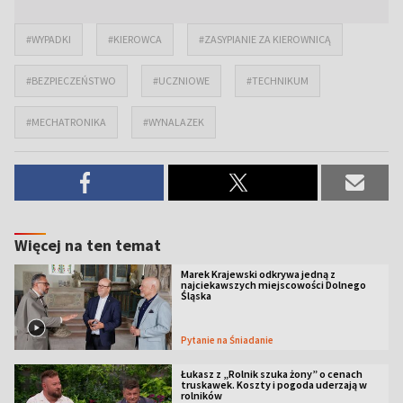
#WYPADKI
#KIEROWCA
#ZASYPIANIE ZA KIEROWNICĄ
#BEZPIECZEŃSTWO
#UCZNIOWE
#TECHNIKUM
#MECHATRONIKA
#WYNALAZEK
Więcej na ten temat
Marek Krajewski odkrywa jedną z
najciekawszych miejscowości Dolnego
Śląska
Pytanie na Śniadanie
Łukasz z „Rolnik szuka żony” o cenach
truskawek. Koszty i pogoda uderzają w
rolników