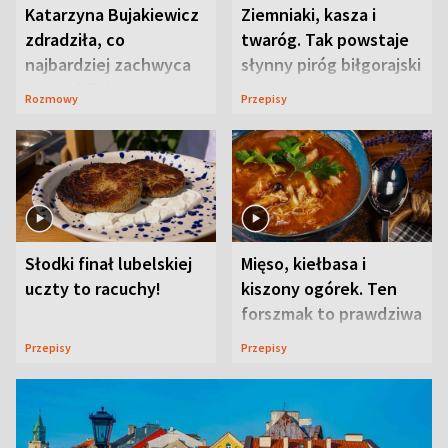
Katarzyna Bujakiewicz
Ziemniaki, kasza i
zdradziła, co
twaróg. Tak powstaje
najbardziej zachwyca
słynny piróg biłgorajski
ją w Lublinie
Rozmowy
Przepisy
Słodki finał lubelskiej
Mięso, kiełbasa i
uczty to racuchy!
kiszony ogórek. Ten
forszmak to prawdziwa
uczta
Przepisy
Przepisy