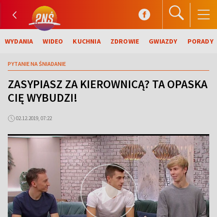
WYDANIA
WIDEO
KUCHNIA
ZDROWIE
GWIAZDY
PORADY
PYTANIE NA ŚNIADANIE
ZASYPIASZ ZA KIEROWNICĄ? TA OPASKA
CIĘ WYBUDZI!
02.12.2019, 07:22