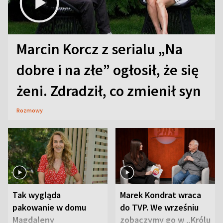
Marcin Korcz z serialu „Na
dobre i na złe” ogłosił, że się
żeni. Zdradził, co zmienił syn
Rozmowy
Tak wygląda
Marek Kondrat wraca
pakowanie w domu
do TVP. We wrześniu
Magdaleny
zobaczymy go w „Królu