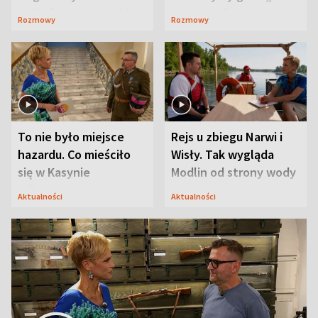
Waligórskiej-Lisieckiej.
Maciusiu I”
Rozmowy
Rozmowy
Mąż nie odpuszcza
To nie było miejsce
Rejs u zbiegu Narwi i
hazardu. Co mieściło
Wisły. Tak wygląda
się w Kasynie
Modlin od strony wody
Oficerskim?
Aktualności
Aktualności