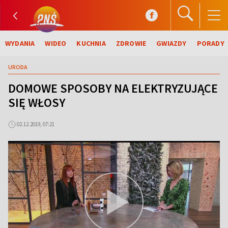
WYDANIA
WIDEO
KUCHNIA
ZDROWIE
GWIAZDY
PORADY
URODA
DOMOWE SPOSOBY NA ELEKTRYZUJĄCE
SIĘ WŁOSY
02.12.2019, 07:21