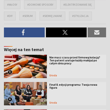
#WŁOSY
#DOMOWE SPOSOBY
#ELEKTRYZOWANIE SIĘ
#DIY
#SERUM
#SIEMIĘ LNIANE
#STYLIZACJA
Więcej na ten temat
Nie masz czasu przed firmową kolacją?
Ten patent uratuje każdy makijaż po
całym dniu pracy
Uroda
Finał 8. edycji programu: Twoja nowa
figura
Uroda