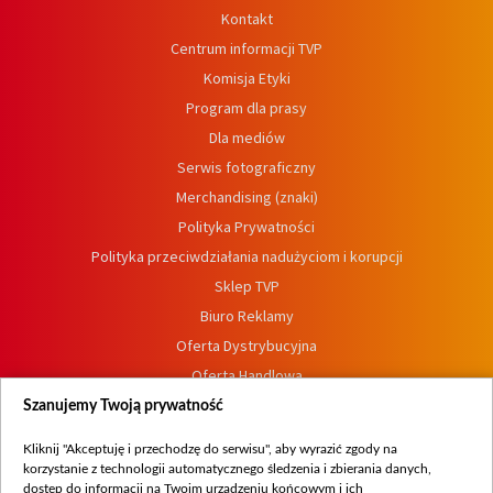
Kontakt
Centrum informacji TVP
Komisja Etyki
Program dla prasy
Dla mediów
Serwis fotograficzny
Merchandising (znaki)
Polityka Prywatności
Polityka przeciwdziałania nadużyciom i korupcji
Sklep TVP
Biuro Reklamy
Oferta Dystrybucyjna
Oferta Handlowa
Dostępność
Szanujemy Twoją prywatność
Moje zgody
Kliknij "Akceptuję i przechodzę do serwisu", aby wyrazić zgody na
Procedura zgłoszeń wewnętrznych
korzystanie z technologii automatycznego śledzenia i zbierania danych,
dostęp do informacji na Twoim urządzeniu końcowym i ich