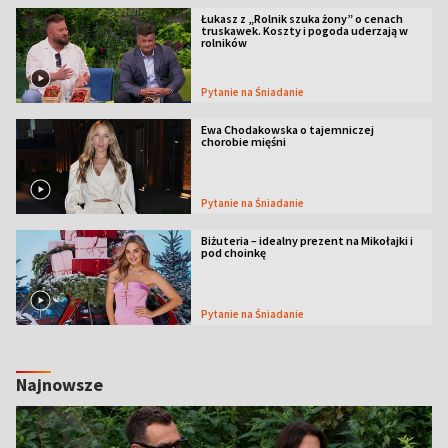
Łukasz z „Rolnik szuka żony” o cenach
truskawek. Koszty i pogoda uderzają w
rolników
Pytanie na Śniadanie
Ewa Chodakowska o tajemniczej
chorobie mięśni
Pytanie na Śniadanie
Biżuteria – idealny prezent na Mikołajki i
pod choinkę
Pytanie na Śniadanie
Najnowsze