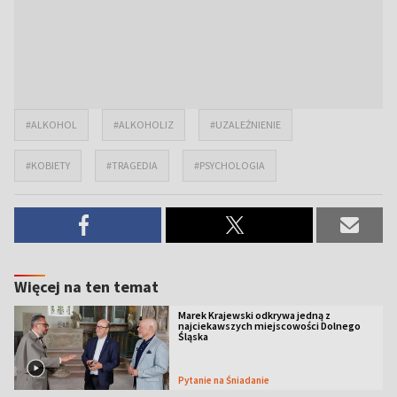
#ALKOHOL
#ALKOHOLIZ
#UZALEŻNIENIE
#KOBIETY
#TRAGEDIA
#PSYCHOLOGIA
Więcej na ten temat
Marek Krajewski odkrywa jedną z
najciekawszych miejscowości Dolnego
Śląska
Pytanie na Śniadanie