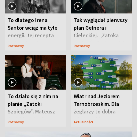
To dlatego Irena
Tak wyglądał pierwszy
Santor wciąż ma tyle
plan Gelnera i
energii. Jej recepta
Cieleckiej. „Zatoka
jest zaskakująco
szpiegów” od razu ich
Rozmowy
Rozmowy
prosta
zaskoczyła
To działo się z nim na
Wiatr nad Jeziorem
planie „Zatoki
Tarnobrzeskim. Dla
Szpiegów”. Mateusz
żeglarzy to dobra
Janicki odsłonił
wiadomość
Rozmowy
Aktualności
aktorski sekret