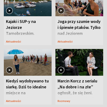
Kajaki i SUP-y na
Joga przy szumie wody
Jeziorze
i śpiewie ptaków. Tylko
Tarnobrzeskim.
nad Jeziorem
Przyrodnicy zwracają
Tarnobrzeskim
Aktualności
Aktualności
uwagę na coś jeszcze
Kiedyś wydobywano tu
Marcin Korcz z serialu
siarkę. Dziś to idealne
„Na dobre i na złe”
miejsce na
ogłosił, że się żeni.
wypoczynek
Zdradził, co zmienił
Aktualności
Rozmowy
syn