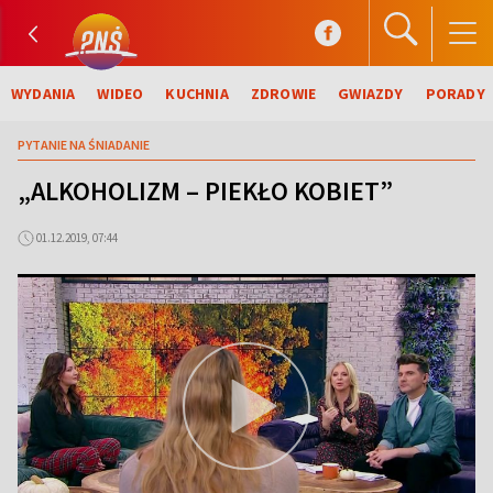
WYDANIA
WIDEO
KUCHNIA
ZDROWIE
GWIAZDY
PORADY
PYTANIE NA ŚNIADANIE
„ALKOHOLIZM – PIEKŁO KOBIET”
01.12.2019, 07:44