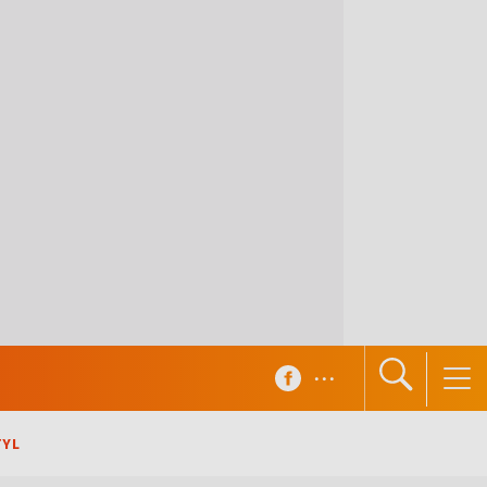
...
TYL