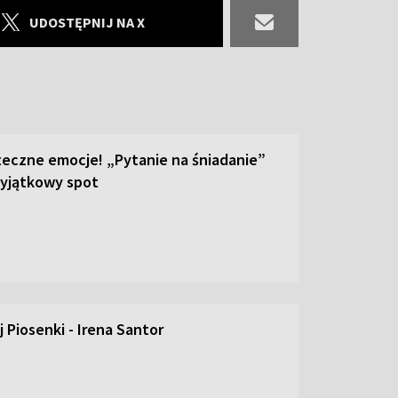
UDOSTĘPNIJ NA X
teczne emocje! „Pytanie na śniadanie”
yjątkowy spot
 Piosenki - Irena Santor