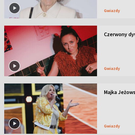
Gwiazdy
Czerwony dyw
Gwiazdy
Majka Jeżows
Gwiazdy