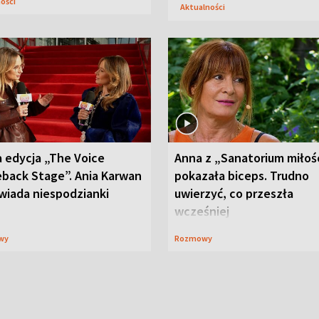
ności
Aktualności
 edycja „The Voice
Anna z „Sanatorium miłoś
back Stage”. Ania Karwan
pokazała biceps. Trudno
wiada niespodzianki
uwierzyć, co przeszła
wcześniej
wy
Rozmowy