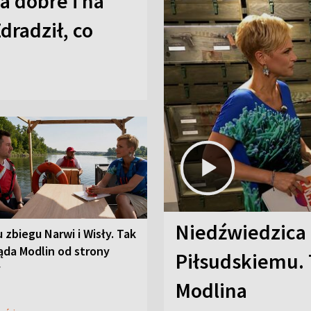
a dobre i na
Zdradził, co
Niedźwiedzica
u zbiegu Narwi i Wisły. Tak
ąda Modlin od strony
Piłsudskiemu. 
y
Modlina