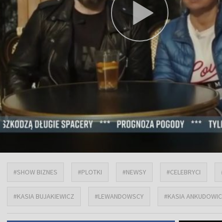
#SHOW BIZNES
#PLOTKI
#NEWSY
#CELEBRYCI
#KASIA BUJAKIEWICZ
#LEWANDOWSCY
#KASIA ANKUDOWI