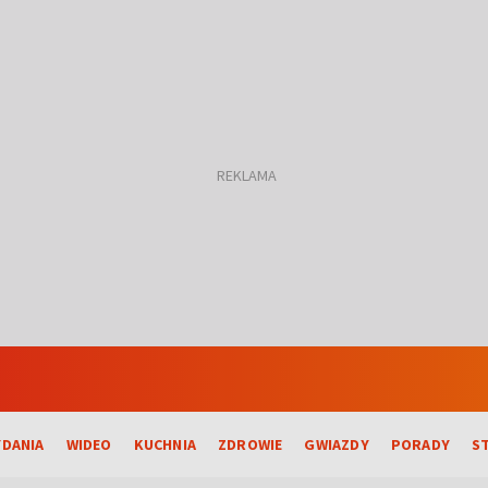
DANIA
WIDEO
KUCHNIA
ZDROWIE
GWIAZDY
PORADY
S