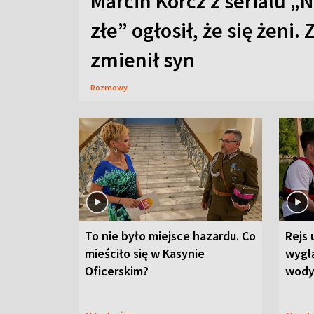
Marcin Korcz z serialu „N
złe” ogłosił, że się żeni. 
zmienił syn
Rozmowy
To nie było miejsce hazardu. Co
Rejs 
mieściło się w Kasynie
wygl
Oficerskim?
wod