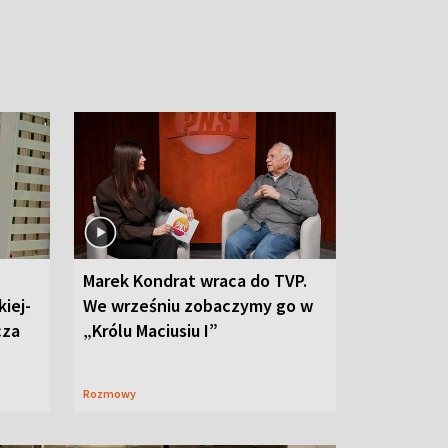
Marek Kondrat wraca do TVP.
iej-
We wrześniu zobaczymy go w
cza
„Królu Maciusiu I”
Rozmowy