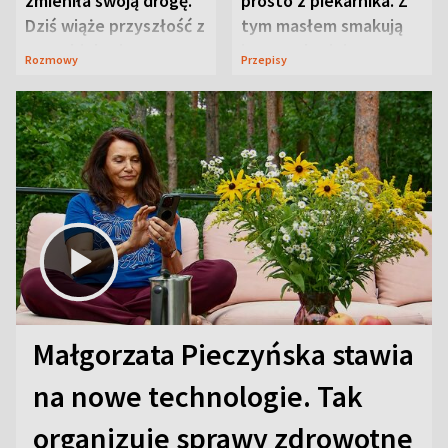
zmieniła swoją drogę.
prosto z piekarnika. Z
Dziś wiąże przyszłość z
tym masłem smakują
neurobiologią
jeszcze lepiej
Rozmowy
Przepisy
Małgorzata Pieczyńska stawia
na nowe technologie. Tak
organizuje sprawy zdrowotne