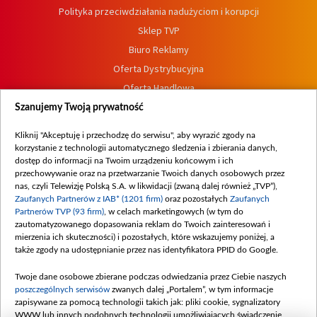
Polityka przeciwdziałania nadużyciom i korupcji
Sklep TVP
Biuro Reklamy
Oferta Dystrybucyjna
Oferta Handlowa
Dostępność
Szanujemy Twoją prywatność
Moje zgody
Kliknij "Akceptuję i przechodzę do serwisu", aby wyrazić zgody na
Procedura zgłoszeń wewnętrznych
korzystanie z technologii automatycznego śledzenia i zbierania danych,
dostęp do informacji na Twoim urządzeniu końcowym i ich
przechowywanie oraz na przetwarzanie Twoich danych osobowych przez
nas, czyli Telewizję Polską S.A. w likwidacji (zwaną dalej również „TVP”),
Zaufanych Partnerów z IAB* (1201 firm)
oraz pozostałych
Zaufanych
Partnerów TVP (93 firm)
, w celach marketingowych (w tym do
zautomatyzowanego dopasowania reklam do Twoich zainteresowań i
mierzenia ich skuteczności) i pozostałych, które wskazujemy poniżej, a
także zgody na udostępnianie przez nas identyfikatora PPID do Google.
Twoje dane osobowe zbierane podczas odwiedzania przez Ciebie naszych
poszczególnych serwisów
zwanych dalej „Portalem”, w tym informacje
zapisywane za pomocą technologii takich jak: pliki cookie, sygnalizatory
WWW lub innych podobnych technologii umożliwiających świadczenie