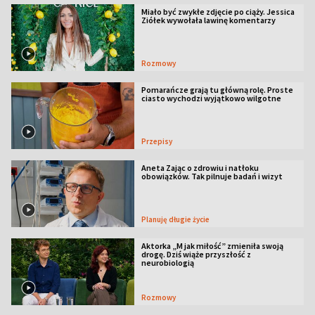
Miało być zwykłe zdjęcie po ciąży. Jessica
Ziółek wywołała lawinę komentarzy
Rozmowy
Pomarańcze grają tu główną rolę. Proste
ciasto wychodzi wyjątkowo wilgotne
Przepisy
Aneta Zając o zdrowiu i natłoku
obowiązków. Tak pilnuje badań i wizyt
Planuję długie życie
Aktorka „M jak miłość” zmieniła swoją
drogę. Dziś wiąże przyszłość z
neurobiologią
Rozmowy