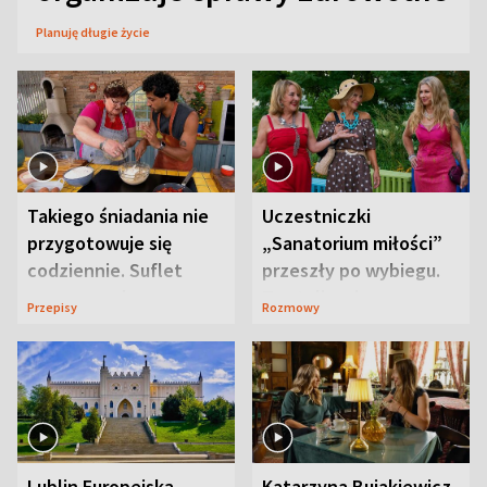
Planuję długie życie
Takiego śniadania nie
Uczestniczki
przygotowuje się
„Sanatorium miłości”
codziennie. Suflet
przeszły po wybiegu.
serowy zachwyca
Te stylizacje
Przepisy
Rozmowy
smakiem
przyciągały wzrok
Lublin Europejską
Katarzyna Bujakiewicz