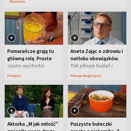
Rozmowy
Pomarańcze grają tu
Aneta Zając o zdrowiu i
główną rolę. Proste
natłoku obowiązków.
ciasto wychodzi
Tak pilnuje badań i
wyjątkowo wilgotne
wizyt
Przepisy
Planuję długie życie
Aktorka „M jak miłość”
Puszyste bułeczki