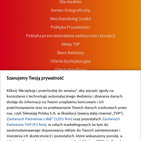
Dla mediów
Serwis fotograficzny
Merchandising (znaki)
Polityka Prywatności
Polityka przeciwdziałania nadużyciom i korupcji
Sklep TVP
Biuro Reklamy
Oferta Dystrybucyjna
Oferta Handlowa
Dostępność
Szanujemy Twoją prywatność
Moje zgody
Kliknij "Akceptuję i przechodzę do serwisu", aby wyrazić zgody na
Procedura zgłoszeń wewnętrznych
korzystanie z technologii automatycznego śledzenia i zbierania danych,
dostęp do informacji na Twoim urządzeniu końcowym i ich
przechowywanie oraz na przetwarzanie Twoich danych osobowych przez
nas, czyli Telewizję Polską S.A. w likwidacji (zwaną dalej również „TVP”),
Zaufanych Partnerów z IAB* (1201 firm)
oraz pozostałych
Zaufanych
Partnerów TVP (93 firm)
, w celach marketingowych (w tym do
zautomatyzowanego dopasowania reklam do Twoich zainteresowań i
mierzenia ich skuteczności) i pozostałych, które wskazujemy poniżej, a