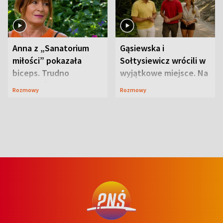
Anna z „Sanatorium
Gąsiewska i
miłości” pokazała
Sołtysiewicz wrócili w
biceps. Trudno
wyjątkowe miejsce. Na
uwierzyć, co przeszła
szlaku czekał
Rozmowy
Rozmowy
wcześniej
niedźwiedź