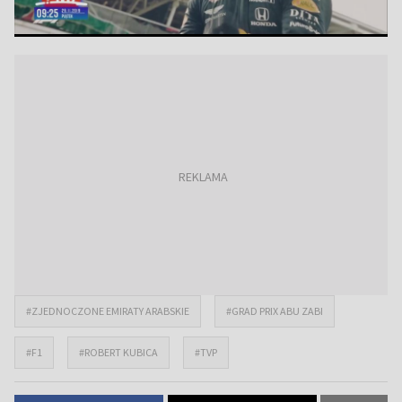
#ZJEDNOCZONE EMIRATY ARABSKIE
#GRAD PRIX ABU ZABI
#F1
#ROBERT KUBICA
#TVP