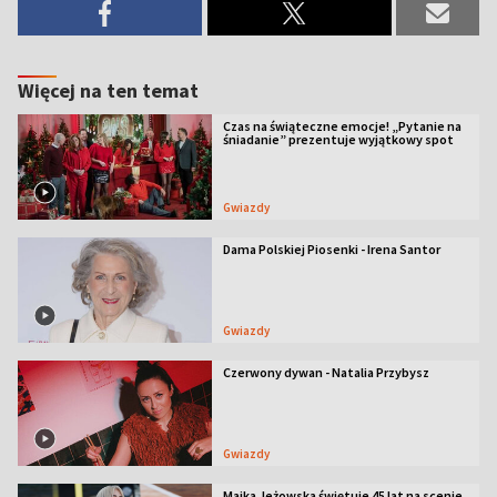
Więcej na ten temat
Czas na świąteczne emocje! „Pytanie na
śniadanie” prezentuje wyjątkowy spot
Gwiazdy
Dama Polskiej Piosenki - Irena Santor
Gwiazdy
Czerwony dywan - Natalia Przybysz
Gwiazdy
Majka Jeżowska świętuje 45 lat na scenie