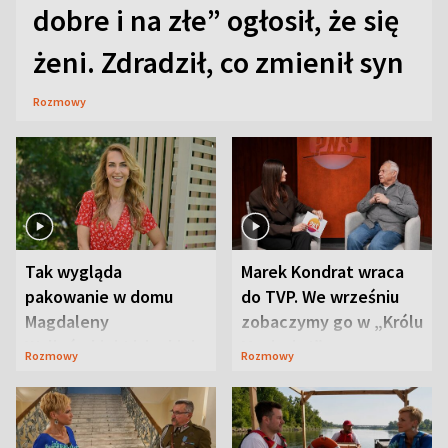
dobre i na złe” ogłosił, że się
żeni. Zdradził, co zmienił syn
Rozmowy
Tak wygląda
Marek Kondrat wraca
pakowanie w domu
do TVP. We wrześniu
Magdaleny
zobaczymy go w „Królu
Waligórskiej-Lisieckiej.
Maciusiu I”
Rozmowy
Rozmowy
Mąż nie odpuszcza