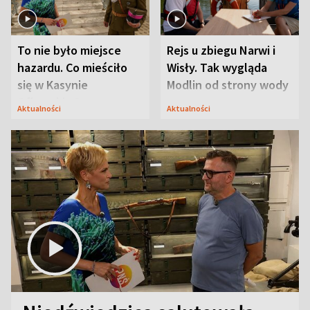
To nie było miejsce
Rejs u zbiegu Narwi i
hazardu. Co mieściło
Wisły. Tak wygląda
się w Kasynie
Modlin od strony wody
Oficerskim?
Aktualności
Aktualności