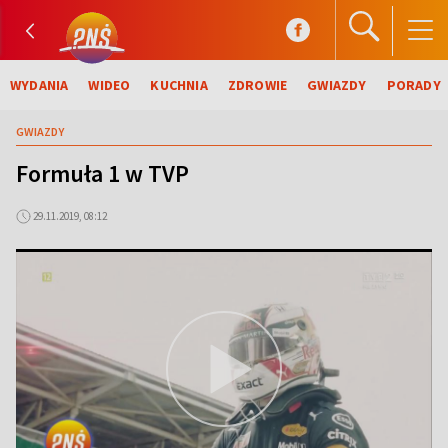
WYDANIA
WIDEO
KUCHNIA
ZDROWIE
GWIAZDY
PORADY
GWIAZDY
Formuła 1 w TVP
29.11.2019, 08:12