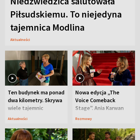
Niedźwiedzica salutowała
Piłsudskiemu. To niejedyna
tajemnica Modlina
Aktualności
Ten budynek ma ponad
Nowa edycja „The
dwa kilometry. Skrywa
Voice Comeback
wiele tajemnic
Stage”. Ania Karwan
zapowiada
Aktualności
Rozmowy
niespodzianki