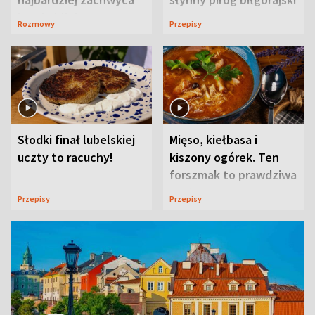
ją w Lublinie
Rozmowy
Przepisy
Słodki finał lubelskiej
Mięso, kiełbasa i
uczty to racuchy!
kiszony ogórek. Ten
forszmak to prawdziwa
uczta
Przepisy
Przepisy