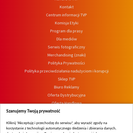
Kontakt
Centrum informacji TVP
Komisja Etyki
Program dla prasy
Dla mediów
Serwis fotograficzny
Merchandising (znaki)
Polityka Prywatności
Polityka przeciwdziałania nadużyciom i korupcji
Sklep TVP
Biuro Reklamy
Oferta Dystrybucyjna
Oferta Handlowa
Dostępność
Szanujemy Twoją prywatność
Moje zgody
Kliknij "Akceptuję i przechodzę do serwisu", aby wyrazić zgody na
Procedura zgłoszeń wewnętrznych
korzystanie z technologii automatycznego śledzenia i zbierania danych,