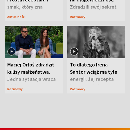
smak, który zna
Zdradzili swój sekret
Lubelszczyzna
Aktualności
Rozmowy
Maciej Orłoś zdradził
To dlatego Irena
kulisy małżeństwa.
Santor wciąż ma tyle
Jedna sytuacja wraca
energii. Jej recepta
jak bumerang
jest zaskakująco
Rozmowy
Rozmowy
prosta