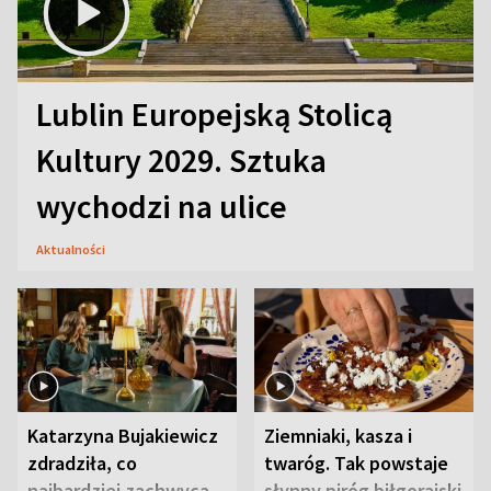
Lublin Europejską Stolicą
Kultury 2029. Sztuka
wychodzi na ulice
Aktualności
Katarzyna Bujakiewicz
Ziemniaki, kasza i
zdradziła, co
twaróg. Tak powstaje
najbardziej zachwyca
słynny piróg biłgorajski