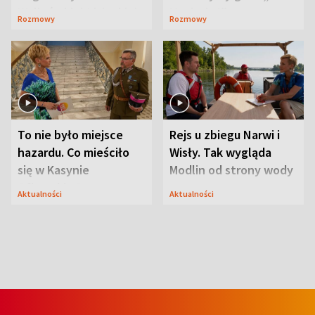
Waligórskiej-Lisieckiej.
Maciusiu I”
Rozmowy
Rozmowy
Mąż nie odpuszcza
To nie było miejsce
Rejs u zbiegu Narwi i
hazardu. Co mieściło
Wisły. Tak wygląda
się w Kasynie
Modlin od strony wody
Oficerskim?
Aktualności
Aktualności