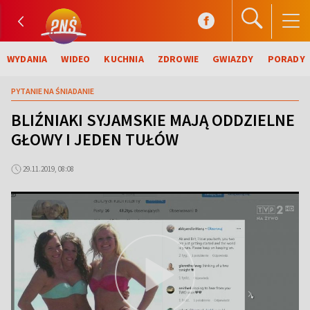
WYDANIA
WIDEO
KUCHNIA
ZDROWIE
GWIAZDY
PORADY
PYTANIE NA ŚNIADANIE
BLIŹNIAKI SYJAMSKIE MAJĄ ODDZIELNE
GŁOWY I JEDEN TUŁÓW
29.11.2019, 08:08