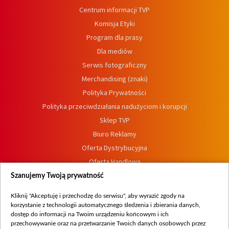
Centrum informacji TVP
Komisja Etyki
Program dla prasy
Dla mediów
Serwis fotograficzny
Merchandising (znaki)
Polityka Prywatności
Polityka przeciwdziałania nadużyciom i korupcji
Sklep TVP
Biuro Reklamy
Oferta Dystrybucyjna
Oferta Handlowa
Dostępność
Szanujemy Twoją prywatność
Moje zgody
Kliknij "Akceptuję i przechodzę do serwisu", aby wyrazić zgody na
Procedura zgłoszeń wewnętrznych
korzystanie z technologii automatycznego śledzenia i zbierania danych,
dostęp do informacji na Twoim urządzeniu końcowym i ich
przechowywanie oraz na przetwarzanie Twoich danych osobowych przez