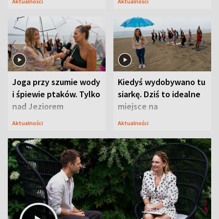
Aktualności
Aktualności
zasada
uwagę na coś jeszcze
Joga przy szumie wody
Kiedyś wydobywano tu
i śpiewie ptaków. Tylko
siarkę. Dziś to idealne
nad Jeziorem
miejsce na
Tarnobrzeskim
wypoczynek
Aktualności
Aktualności