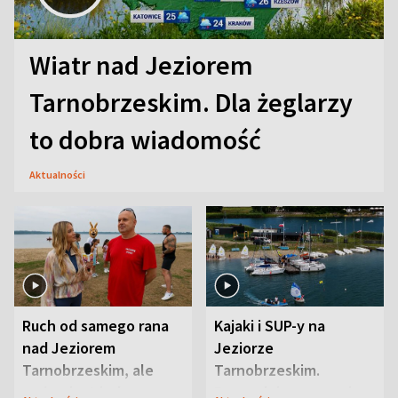
Wiatr nad Jeziorem
Tarnobrzeskim. Dla żeglarzy
to dobra wiadomość
Aktualności
Ruch od samego rana
Kajaki i SUP-y na
nad Jeziorem
Jeziorze
Tarnobrzeskim, ale
Tarnobrzeskim.
ważna jest jedna
Przyrodnicy zwracają