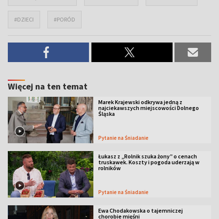
#DZIECI
#PORÓD
Więcej na ten temat
Marek Krajewski odkrywa jedną z
najciekawszych miejscowości Dolnego
Śląska
Pytanie na Śniadanie
Łukasz z „Rolnik szuka żony” o cenach
truskawek. Koszty i pogoda uderzają w
rolników
Pytanie na Śniadanie
Ewa Chodakowska o tajemniczej
chorobie mięśni