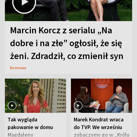
Marcin Korcz z serialu „Na
dobre i na złe” ogłosił, że się
żeni. Zdradził, co zmienił syn
Rozmowy
Tak wygląda
Marek Kondrat wraca
pakowanie w domu
do TVP. We wrześniu
Magdaleny
zobaczymy go w „Królu