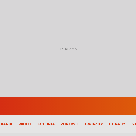
DANIA
WIDEO
KUCHNIA
ZDROWIE
GWIAZDY
PORADY
S