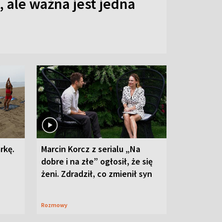
 ale ważna jest jedna
rkę.
Marcin Korcz z serialu „Na
dobre i na złe” ogłosił, że się
żeni. Zdradził, co zmienił syn
Rozmowy