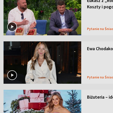
Łukasz z „Ro
Koszty i pog
Pytanie na Śnia
Ewa Chodakow
Pytanie na Śnia
Biżuteria – i