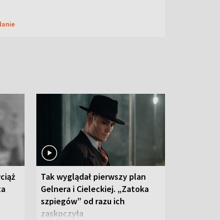
danie
ciąż
Tak wyglądał pierwszy plan
ta
Gelnera i Cieleckiej. „Zatoka
szpiegów” od razu ich
zaskoczyła