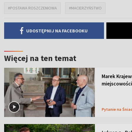
#POSTAWA ROSZCZENIOWA
#MACIERZYŃSTWO
UDOSTĘPNIJ NA FACEBOOKU
Więcej na ten temat
Marek Krajew
miejscowości
Pytanie na Śnia