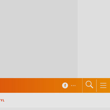
...
TYL