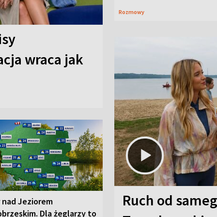
Rozmowy
isy
cja wraca jak
Ruch od sameg
r nad Jeziorem
brzeskim. Dla żeglarzy to