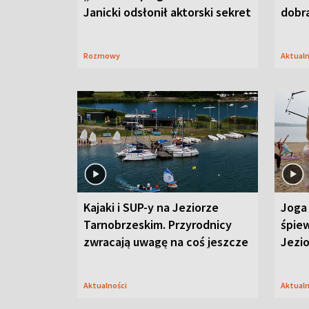
Janicki odsłonił aktorski sekret
dobr
Rozmowy
Aktual
Kajaki i SUP-y na Jeziorze
Joga 
Tarnobrzeskim. Przyrodnicy
śpiew
zwracają uwagę na coś jeszcze
Jezi
Aktualności
Aktual