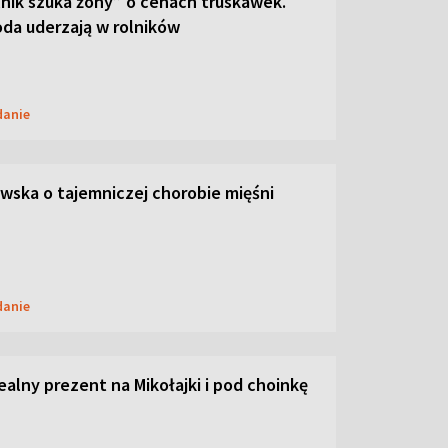
lnik szuka żony” o cenach truskawek.
oda uderzają w rolników
danie
ska o tajemniczej chorobie mięśni
danie
dealny prezent na Mikołajki i pod choinkę