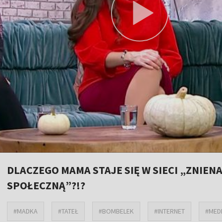
DLACZEGO MAMA STAJE SIĘ W SIECI „ZNIE
SPOŁECZNĄ”?!?
#MADKA
#TATEŁ
#BOMBELEK
#INTERNET
#MED