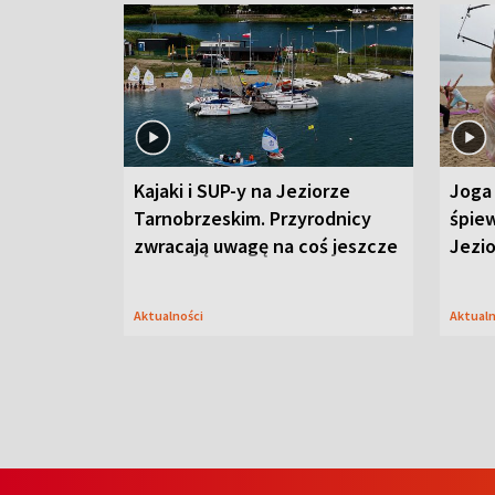
Kajaki i SUP-y na Jeziorze
Joga 
Tarnobrzeskim. Przyrodnicy
śpiew
zwracają uwagę na coś jeszcze
Jezi
Aktualności
Aktual