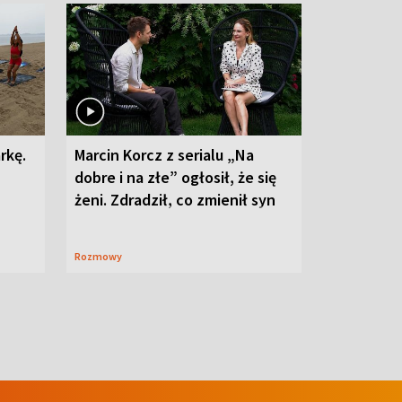
rkę.
Marcin Korcz z serialu „Na
dobre i na złe” ogłosił, że się
żeni. Zdradził, co zmienił syn
Rozmowy