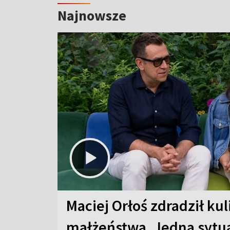
Najnowsze
Maciej Orłoś zdradził kul
małżeństwa. Jedna sytua