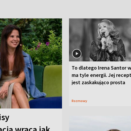
To dlatego Irena Santor w
ma tyle energii. Jej recep
jest zaskakująco prosta
Rozmowy
isy
cja wraca jak