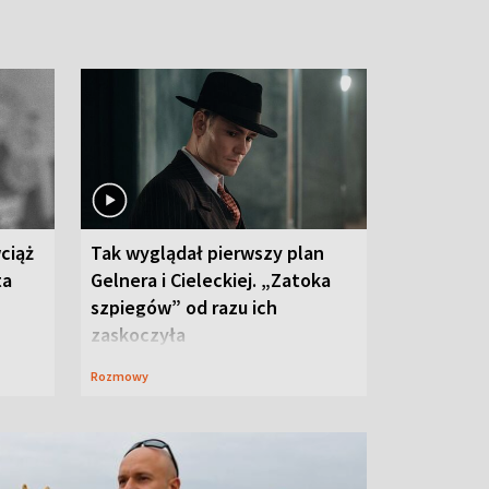
ciąż
Tak wyglądał pierwszy plan
ta
Gelnera i Cieleckiej. „Zatoka
szpiegów” od razu ich
zaskoczyła
Rozmowy