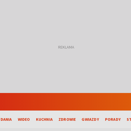
DANIA
WIDEO
KUCHNIA
ZDROWIE
GWIAZDY
PORADY
S