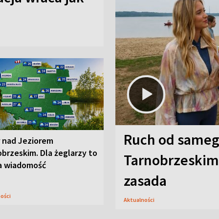
Ruch od sameg
r nad Jeziorem
brzeskim. Dla żeglarzy to
Tarnobrzeskim,
a wiadomość
zasada
ności
Aktualności