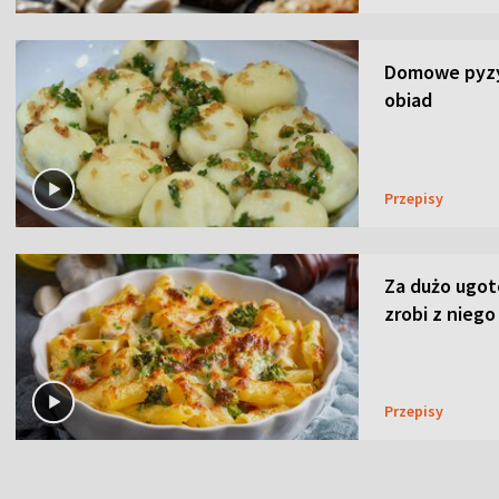
Domowe pyzy 
obiad
Przepisy
Za dużo ugo
zrobi z niego
Przepisy