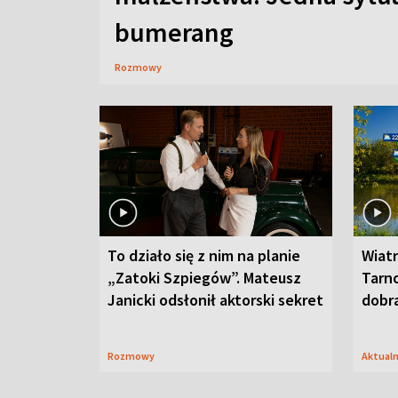
bumerang
Rozmowy
To działo się z nim na planie
Wiat
„Zatoki Szpiegów”. Mateusz
Tarno
Janicki odsłonił aktorski sekret
dobr
Rozmowy
Aktual