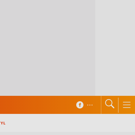
...
TYL