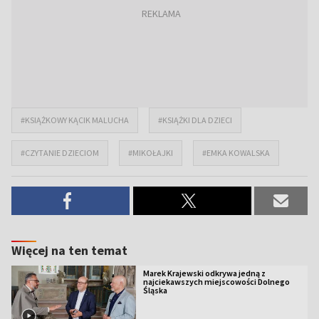
#KSIĄŻKOWY KĄCIK MALUCHA
#KSIĄŻKI DLA DZIECI
#CZYTANIE DZIECIOM
#MIKOŁAJKI
#EMKA KOWALSKA
Więcej na ten temat
Marek Krajewski odkrywa jedną z
najciekawszych miejscowości Dolnego
Śląska