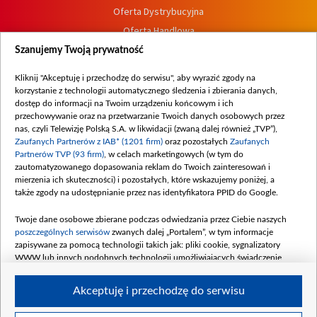
Oferta Dystrybucyjna
Oferta Handlowa
Dostępność
Szanujemy Twoją prywatność
Moje zgody
Kliknij "Akceptuję i przechodzę do serwisu", aby wyrazić zgody na
Procedura zgłoszeń wewnętrznych
korzystanie z technologii automatycznego śledzenia i zbierania danych,
dostęp do informacji na Twoim urządzeniu końcowym i ich
przechowywanie oraz na przetwarzanie Twoich danych osobowych przez
nas, czyli Telewizję Polską S.A. w likwidacji (zwaną dalej również „TVP”),
Zaufanych Partnerów z IAB* (1201 firm)
oraz pozostałych
Zaufanych
Partnerów TVP (93 firm)
, w celach marketingowych (w tym do
zautomatyzowanego dopasowania reklam do Twoich zainteresowań i
mierzenia ich skuteczności) i pozostałych, które wskazujemy poniżej, a
także zgody na udostępnianie przez nas identyfikatora PPID do Google.
Twoje dane osobowe zbierane podczas odwiedzania przez Ciebie naszych
poszczególnych serwisów
zwanych dalej „Portalem”, w tym informacje
zapisywane za pomocą technologii takich jak: pliki cookie, sygnalizatory
WWW lub innych podobnych technologii umożliwiających świadczenie
dopasowanych i bezpiecznych usług, personalizację treści oraz reklam,
udostępnianie funkcji mediów społecznościowych oraz analizowanie ruchu
Akceptuję i przechodzę do serwisu
w Internecie.