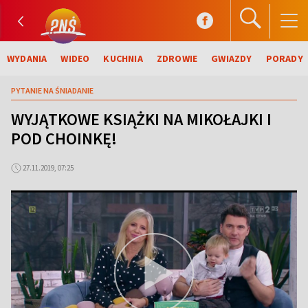
WYDANIA
WIDEO
KUCHNIA
ZDROWIE
GWIAZDY
PORADY
PYTANIE NA ŚNIADANIE
WYJĄTKOWE KSIĄŻKI NA MIKOŁAJKI I
POD CHOINKĘ!
27.11.2019, 07:25