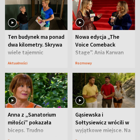
Ten budynek ma ponad
Nowa edycja „The
dwa kilometry. Skrywa
Voice Comeback
wiele tajemnic
Stage”. Ania Karwan
zapowiada
Aktualności
Rozmowy
niespodzianki
Anna z „Sanatorium
Gąsiewska i
miłości” pokazała
Sołtysiewicz wrócili w
biceps. Trudno
wyjątkowe miejsce. Na
uwierzyć, co przeszła
szlaku czekał