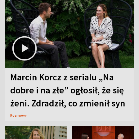
Marcin Korcz z serialu „Na
dobre i na złe” ogłosił, że się
żeni. Zdradził, co zmienił syn
Rozmowy