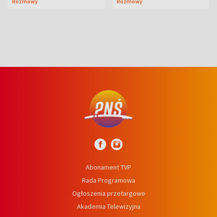
Rozmowy
Rozmowy
wcześniej
niedźwiedź
Abonament TVP
Rada Programowa
Ogłoszenia przetargowe
Akademia Telewizyjna