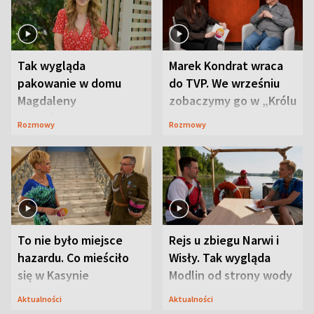
Tak wygląda
Marek Kondrat wraca
pakowanie w domu
do TVP. We wrześniu
Magdaleny
zobaczymy go w „Królu
Waligórskiej-Lisieckiej.
Maciusiu I”
Rozmowy
Rozmowy
Mąż nie odpuszcza
To nie było miejsce
Rejs u zbiegu Narwi i
hazardu. Co mieściło
Wisły. Tak wygląda
się w Kasynie
Modlin od strony wody
Oficerskim?
Aktualności
Aktualności