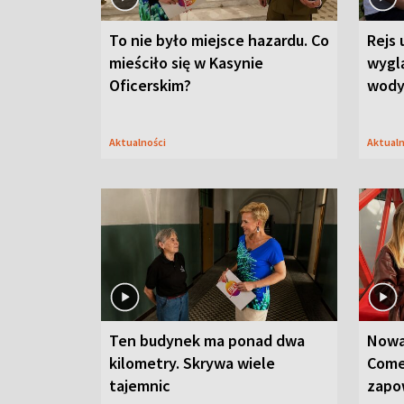
To nie było miejsce hazardu. Co
Rejs 
mieściło się w Kasynie
wygl
Oficerskim?
wod
Aktualności
Aktual
Ten budynek ma ponad dwa
Nowa
kilometry. Skrywa wiele
Come
tajemnic
zapo