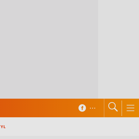
...
TYL