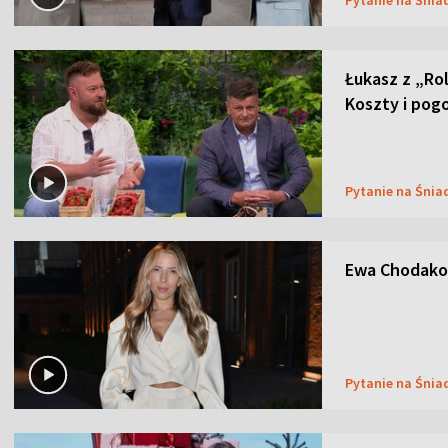
Pytanie na Śnia
Łukasz z „Ro
Koszty i pog
Pytanie na Śnia
Ewa Chodakow
Pytanie na Śnia