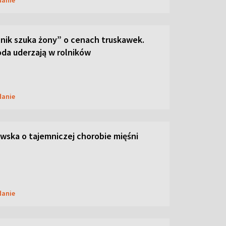
danie
lnik szuka żony” o cenach truskawek.
oda uderzają w rolników
danie
ska o tajemniczej chorobie mięśni
danie