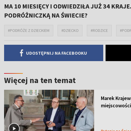
MA 10 MIESIĘCY I ODWIEDZIŁA JUŻ 34 KRAJ
PODRÓŻNICZKĄ NA ŚWIECIE?
#PODRÓŻE Z DZIECKIEM
#DZIECKO
#RODZICE
#POD
UDOSTĘPNIJ NA FACEBOOKU
Więcej na ten temat
Marek Krajew
miejscowości