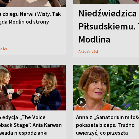
Niedźwiedzica
u zbiegu Narwi i Wisły. Tak
ąda Modlin od strony
Piłsudskiemu. 
y
Modlina
ności
Aktualności
 edycja „The Voice
Anna z „Sanatorium miłoś
back Stage”. Ania Karwan
pokazała biceps. Trudno
wiada niespodzianki
uwierzyć, co przeszła