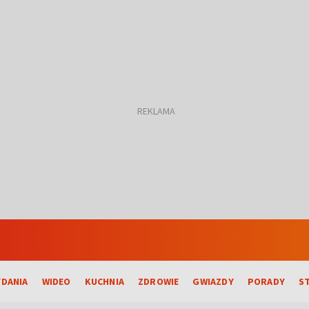
DANIA
WIDEO
KUCHNIA
ZDROWIE
GWIAZDY
PORADY
S