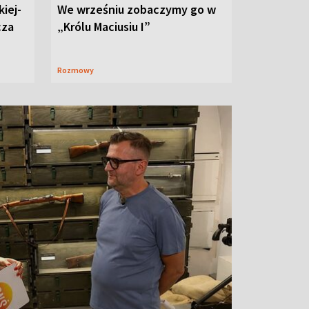
iej-
We wrześniu zobaczymy go w
cza
„Królu Maciusiu I”
Rozmowy