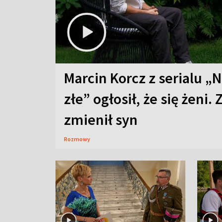
Marcin Korcz z serialu „N
złe” ogłosił, że się żeni. 
zmienił syn
Rozmowy