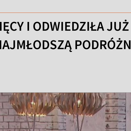
IĘCY I ODWIEDZIŁA JUŻ
NAJMŁODSZĄ PODRÓŻN