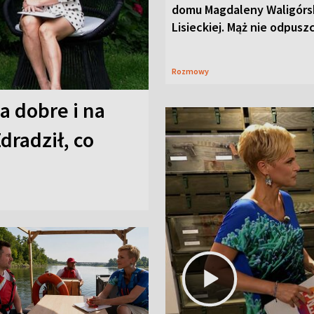
domu Magdaleny Waligórsk
Lisieckiej. Mąż nie odpusz
Rozmowy
a dobre i na
Zdradził, co