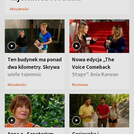
Aktualności
Ten budynek ma ponad
Nowa edycja „The
dwa kilometry. Skrywa
Voice Comeback
wiele tajemnic
Stage”. Ania Karwan
zapowiada
Aktualności
Rozmowy
niespodzianki
Anna z „Sanatorium
Gąsiewska i