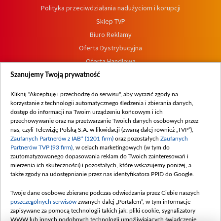
Polityka przeciwdziałania nadużyciom i korupcji
Sklep TVP
Biuro Reklamy
Oferta Dystrybucyjna
Oferta Handlowa
Dostępność
Szanujemy Twoją prywatność
Moje zgody
Kliknij "Akceptuję i przechodzę do serwisu", aby wyrazić zgody na
Procedura zgłoszeń wewnętrznych
korzystanie z technologii automatycznego śledzenia i zbierania danych,
dostęp do informacji na Twoim urządzeniu końcowym i ich
przechowywanie oraz na przetwarzanie Twoich danych osobowych przez
nas, czyli Telewizję Polską S.A. w likwidacji (zwaną dalej również „TVP”),
Zaufanych Partnerów z IAB* (1201 firm)
oraz pozostałych
Zaufanych
Partnerów TVP (93 firm)
, w celach marketingowych (w tym do
zautomatyzowanego dopasowania reklam do Twoich zainteresowań i
mierzenia ich skuteczności) i pozostałych, które wskazujemy poniżej, a
także zgody na udostępnianie przez nas identyfikatora PPID do Google.
Twoje dane osobowe zbierane podczas odwiedzania przez Ciebie naszych
poszczególnych serwisów
zwanych dalej „Portalem”, w tym informacje
zapisywane za pomocą technologii takich jak: pliki cookie, sygnalizatory
WWW lub innych podobnych technologii umożliwiających świadczenie