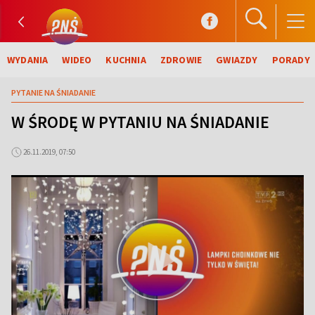
WYDANIA
WIDEO
KUCHNIA
ZDROWIE
GWIAZDY
PORADY
PYTANIE NA ŚNIADANIE
W ŚRODĘ W PYTANIU NA ŚNIADANIE
26.11.2019, 07:50