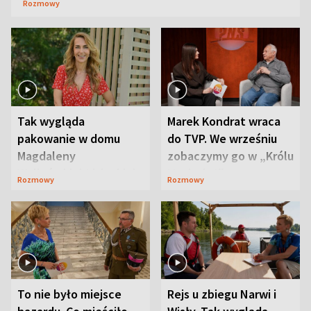
Rozmowy
Tak wygląda
Marek Kondrat wraca
pakowanie w domu
do TVP. We wrześniu
Magdaleny
zobaczymy go w „Królu
Waligórskiej-Lisieckiej.
Maciusiu I”
Rozmowy
Rozmowy
Mąż nie odpuszcza
To nie było miejsce
Rejs u zbiegu Narwi i