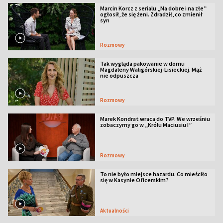
Marcin Korcz z serialu „Na dobre i na złe”
ogłosił, że się żeni. Zdradził, co zmienił
syn
Rozmowy
Tak wygląda pakowanie w domu
Magdaleny Waligórskiej-Lisieckiej. Mąż
nie odpuszcza
Rozmowy
Marek Kondrat wraca do TVP. We wrześniu
zobaczymy go w „Królu Maciusiu I”
Rozmowy
To nie było miejsce hazardu. Co mieściło
się w Kasynie Oficerskim?
Aktualności