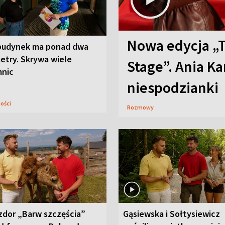
Nowa edycja „
budynek ma ponad dwa
etry. Skrywa wiele
Stage”. Ania K
mnic
niespodzianki
ności
Rozmowy
zdor „Barw szczęścia”
Gąsiewska i Sołtysiewicz