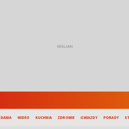
DANIA
WIDEO
KUCHNIA
ZDROWIE
GWIAZDY
PORADY
S