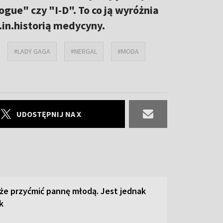
ogue" czy "I-D". To co ją wyróżnia
.in.historią medycyny.
#LADY GAGA
#NERGAL
#MODA
UDOSTĘPNIJ NA X
że przyćmić pannę młodą. Jest jednak
k