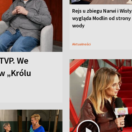
Rejs u zbiegu Narwi i Wisły
wygląda Modlin od strony
wody
Aktualności
TVP. We
w „Królu