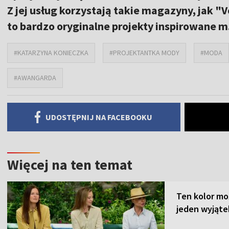
Z jej usług korzystają takie magazyny, jak "V
to bardzo oryginalne projekty inspirowane m
#KATARZYNA KONIECZKA
#PROJEKTANTKA MODY
#MODA
#AWANGARDA
UDOSTĘPNIJ NA FACEBOOKU
Więcej na ten temat
Ten kolor mo
jeden wyjąte