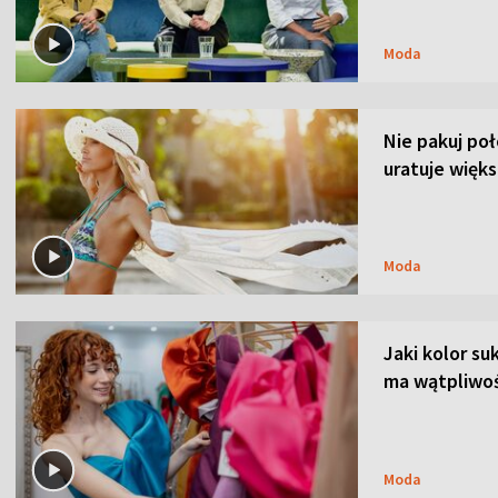
Moda
Nie pakuj po
uratuje więks
Moda
Jaki kolor su
ma wątpliwoś
Moda