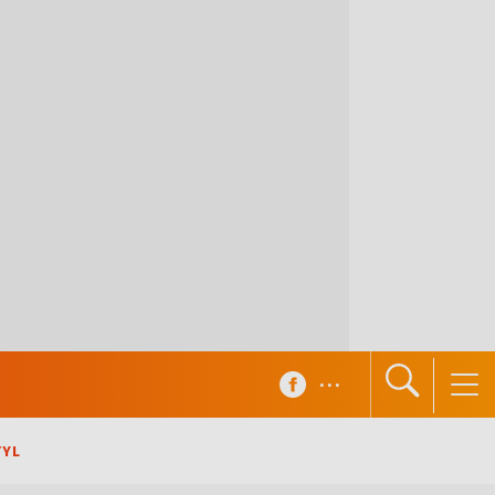
...
TYL