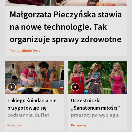
Małgorzata Pieczyńska stawia
na nowe technologie. Tak
organizuje sprawy zdrowotne
Planuję długie życie
Takiego śniadania nie
Uczestniczki
przygotowuje się
„Sanatorium miłości”
codziennie. Suflet
przeszły po wybiegu.
serowy zachwyca
Te stylizacje
Przepisy
Rozmowy
smakiem
przyciągały wzrok