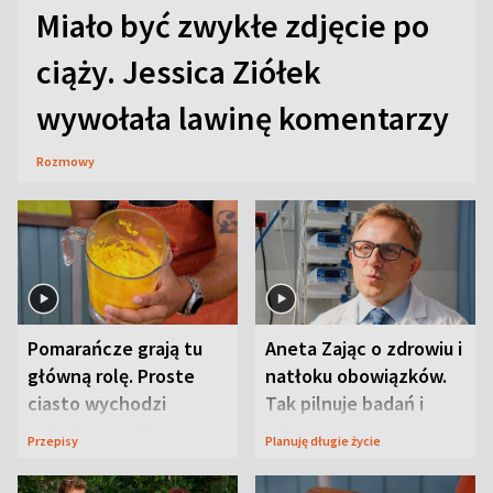
Miało być zwykłe zdjęcie po
ciąży. Jessica Ziółek
wywołała lawinę komentarzy
Rozmowy
Pomarańcze grają tu
Aneta Zając o zdrowiu i
główną rolę. Proste
natłoku obowiązków.
ciasto wychodzi
Tak pilnuje badań i
wyjątkowo wilgotne
wizyt
Przepisy
Planuję długie życie