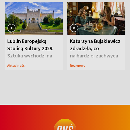
Lublin Europejską
Katarzyna Bujakiewicz
Stolicą Kultury 2029.
zdradziła, co
Sztuka wychodzi na
najbardziej zachwyca
ulice
ją w Lublinie
Aktualności
Rozmowy