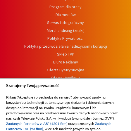
Program dla prasy
Dla mediów
Serwis fotograficzny
Merchandising (znaki)
Polityka Prywatności
Polityka przeciwdziałania nadużyciom i korupcji
Sklep TVP
Biuro Reklamy
Oferta Dystrybucyjna
Oferta Handlowa
Dostępność
Szanujemy Twoją prywatność
Moje zgody
Kliknij "Akceptuję i przechodzę do serwisu", aby wyrazić zgody na
Procedura zgłoszeń wewnętrznych
korzystanie z technologii automatycznego śledzenia i zbierania danych,
dostęp do informacji na Twoim urządzeniu końcowym i ich
przechowywanie oraz na przetwarzanie Twoich danych osobowych przez
nas, czyli Telewizję Polską S.A. w likwidacji (zwaną dalej również „TVP”),
Zaufanych Partnerów z IAB* (1201 firm)
oraz pozostałych
Zaufanych
Partnerów TVP (93 firm)
, w celach marketingowych (w tym do