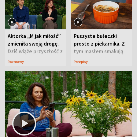
Aktorka „M jak miłość”
Puszyste bułeczki
zmieniła swoją drogę.
prosto z piekarnika. Z
Dziś wiąże przyszłość z
tym masłem smakują
neurobiologią
jeszcze lepiej
Rozmowy
Przepisy