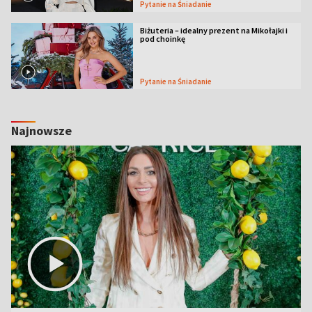
Pytanie na Śniadanie
Biżuteria – idealny prezent na Mikołajki i
pod choinkę
Pytanie na Śniadanie
Najnowsze