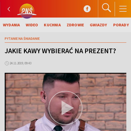
WYDANIA
WIDEO
KUCHNIA
ZDROWIE
GWIAZDY
PORADY
PYTANIE NA ŚNIADANIE
JAKIE KAWY WYBIERAĆ NA PREZENT?
24.11.2019, 09:43