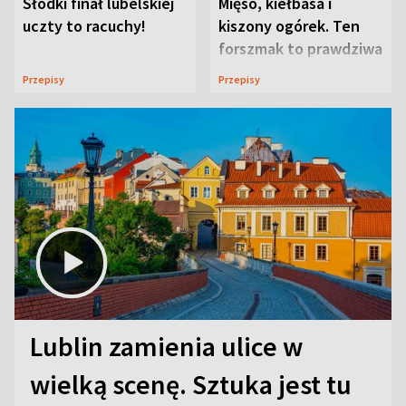
Słodki finał lubelskiej
Mięso, kiełbasa i
uczty to racuchy!
kiszony ogórek. Ten
forszmak to prawdziwa
uczta
Przepisy
Przepisy
Lublin zamienia ulice w
wielką scenę. Sztuka jest tu