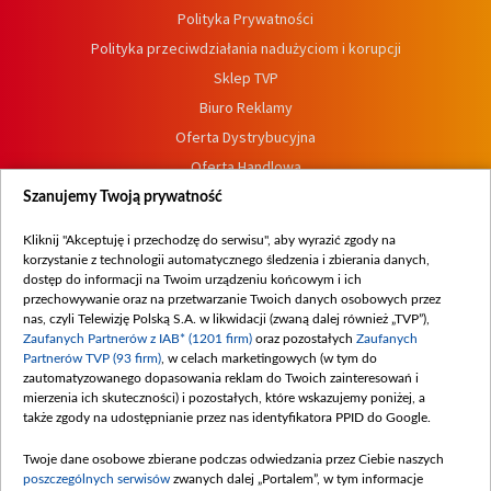
Polityka Prywatności
Polityka przeciwdziałania nadużyciom i korupcji
Sklep TVP
Biuro Reklamy
Oferta Dystrybucyjna
Oferta Handlowa
Dostępność
Szanujemy Twoją prywatność
Moje zgody
Kliknij "Akceptuję i przechodzę do serwisu", aby wyrazić zgody na
Procedura zgłoszeń wewnętrznych
korzystanie z technologii automatycznego śledzenia i zbierania danych,
dostęp do informacji na Twoim urządzeniu końcowym i ich
przechowywanie oraz na przetwarzanie Twoich danych osobowych przez
nas, czyli Telewizję Polską S.A. w likwidacji (zwaną dalej również „TVP”),
Zaufanych Partnerów z IAB* (1201 firm)
oraz pozostałych
Zaufanych
Partnerów TVP (93 firm)
, w celach marketingowych (w tym do
zautomatyzowanego dopasowania reklam do Twoich zainteresowań i
mierzenia ich skuteczności) i pozostałych, które wskazujemy poniżej, a
także zgody na udostępnianie przez nas identyfikatora PPID do Google.
Twoje dane osobowe zbierane podczas odwiedzania przez Ciebie naszych
poszczególnych serwisów
zwanych dalej „Portalem”, w tym informacje