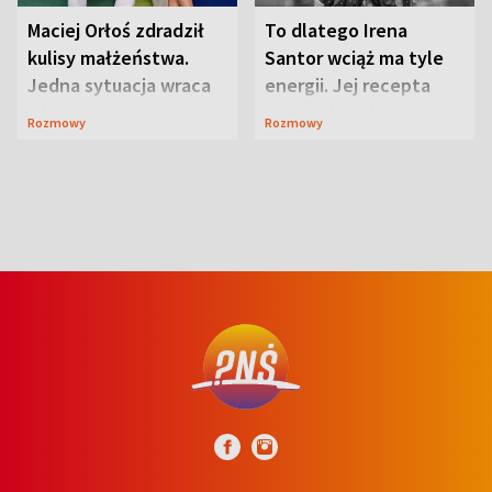
Maciej Orłoś zdradził
To dlatego Irena
kulisy małżeństwa.
Santor wciąż ma tyle
Jedna sytuacja wraca
energii. Jej recepta
jak bumerang
jest zaskakująco
Rozmowy
Rozmowy
prosta