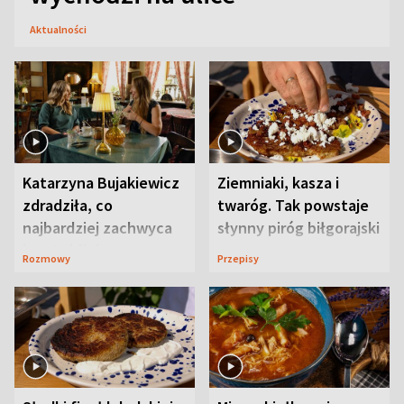
Aktualności
Katarzyna Bujakiewicz
Ziemniaki, kasza i
zdradziła, co
twaróg. Tak powstaje
najbardziej zachwyca
słynny piróg biłgorajski
ją w Lublinie
Rozmowy
Przepisy