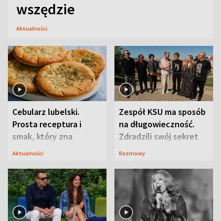
wszędzie
Aktualności
Cebularz lubelski.
Zespół KSU ma sposób
Prosta receptura i
na długowieczność.
smak, który zna
Zdradzili swój sekret
Lubelszczyzna
Aktualności
Rozmowy