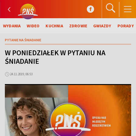
WYDANIA
WIDEO
KUCHNIA
ZDROWIE
GWIAZDY
PORADY
PYTANIE NA ŚNIADANIE
W PONIEDZIAŁEK W PYTANIU NA
ŚNIADANIE
24.11.2019, 06:53