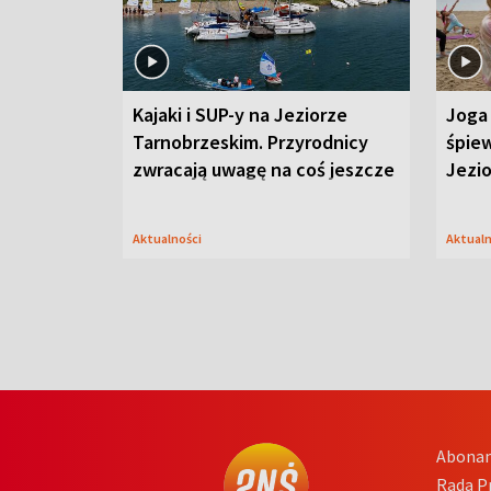
Kajaki i SUP-y na Jeziorze
Joga 
Tarnobrzeskim. Przyrodnicy
śpiew
zwracają uwagę na coś jeszcze
Jezi
Aktualności
Aktual
Abona
Rada 