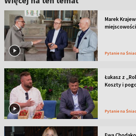
Więcej na ten temat
Marek Krajew
miejscowości
Pytanie na Śnia
Łukasz z „Ro
Koszty i pog
Pytanie na Śnia
Ewa Chodakow