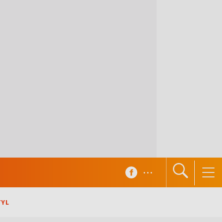
...
TYL