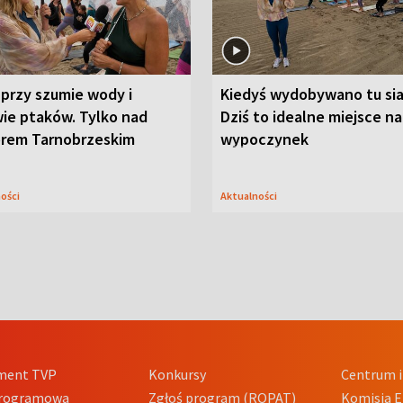
przy szumie wody i
Kiedyś wydobywano tu sia
ie ptaków. Tylko nad
Dziś to idealne miejsce na
orem Tarnobrzeskim
wypoczynek
ności
Aktualności
ment TVP
Konkursy
Centrum i
Programowa
Zgłoś program (ROPAT)
Komisja E