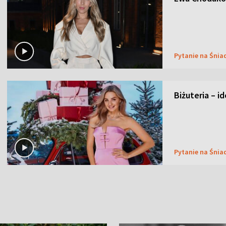
Pytanie na Śnia
Biżuteria – i
Pytanie na Śnia