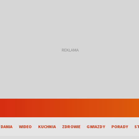
DANIA
WIDEO
KUCHNIA
ZDROWIE
GWIAZDY
PORADY
S