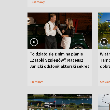
Rozmowy
To działo się z nim na planie
Wiat
„Zatoki Szpiegów”. Mateusz
Tarno
Janicki odsłonił aktorski sekret
dobr
Rozmowy
Aktual