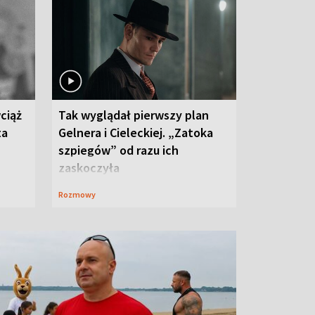
ciąż
Tak wyglądał pierwszy plan
ta
Gelnera i Cieleckiej. „Zatoka
szpiegów” od razu ich
zaskoczyła
Rozmowy