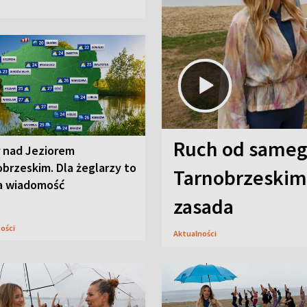
Ruch od sameg
r nad Jeziorem
brzeskim. Dla żeglarzy to
Tarnobrzeskim,
a wiadomość
zasada
ności
Aktualności