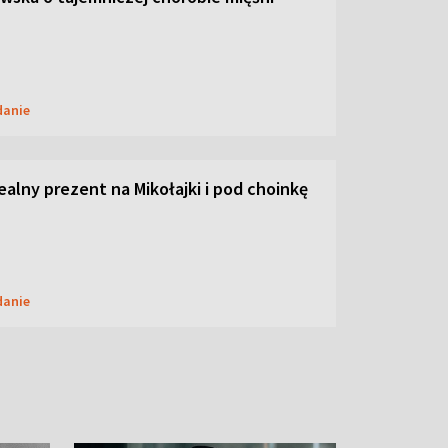
danie
dealny prezent na Mikołajki i pod choinkę
danie