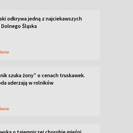
ski odkrywa jedną z najciekawszych
 Dolnego Śląska
danie
lnik szuka żony” o cenach truskawek.
oda uderzają w rolników
danie
ska o tajemniczej chorobie mięśni