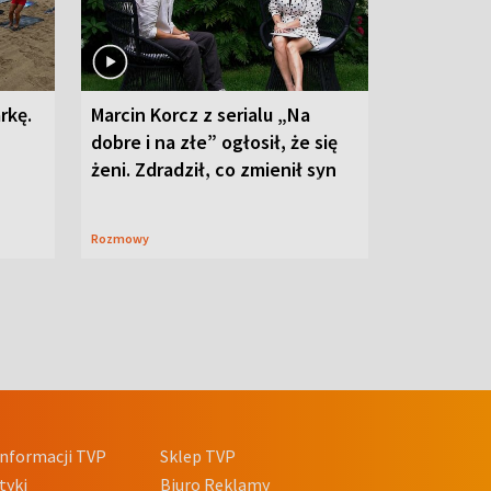
rkę.
Marcin Korcz z serialu „Na
dobre i na złe” ogłosił, że się
żeni. Zdradził, co zmienił syn
Rozmowy
nformacji TVP
Sklep TVP
tyki
Biuro Reklamy