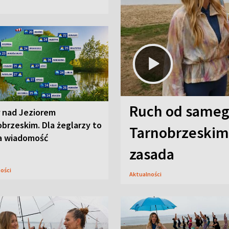
Ruch od sameg
r nad Jeziorem
brzeskim. Dla żeglarzy to
Tarnobrzeskim,
a wiadomość
zasada
ności
Aktualności