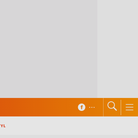
...
TYL