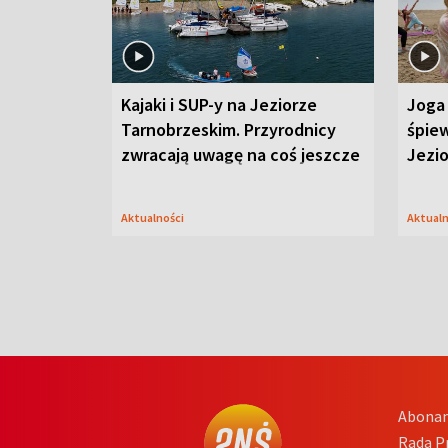
Kajaki i SUP-y na Jeziorze
Joga 
Tarnobrzeskim. Przyrodnicy
śpiew
zwracają uwagę na coś jeszcze
Jezi
Aktualności
Aktual
Abona
Rada 