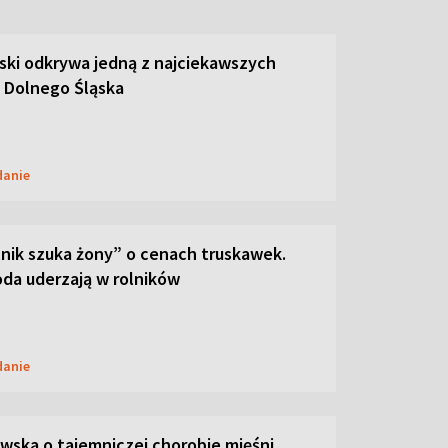
ski odkrywa jedną z najciekawszych
 Dolnego Śląska
danie
lnik szuka żony” o cenach truskawek.
oda uderzają w rolników
danie
ska o tajemniczej chorobie mięśni