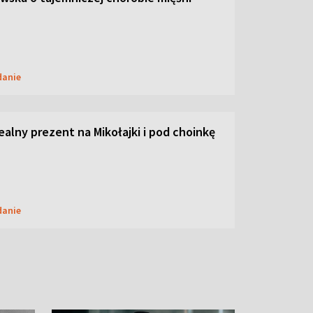
danie
dealny prezent na Mikołajki i pod choinkę
danie