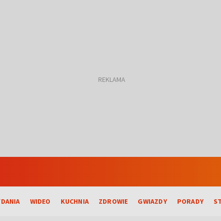
DANIA
WIDEO
KUCHNIA
ZDROWIE
GWIAZDY
PORADY
S