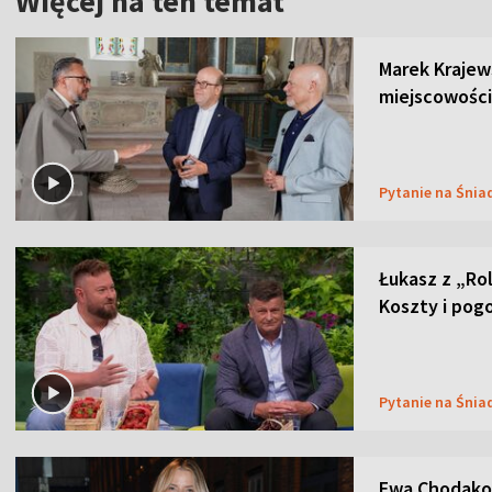
Więcej na ten temat
Marek Krajew
miejscowości
Pytanie na Śnia
Łukasz z „Ro
Koszty i pog
Pytanie na Śnia
Ewa Chodakow