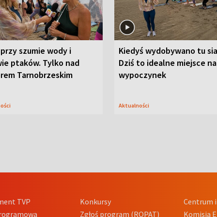
przy szumie wody i
Kiedyś wydobywano tu sia
ie ptaków. Tylko nad
Dziś to idealne miejsce na
orem Tarnobrzeskim
wypoczynek
ności
Aktualności
ment TVP
Konkursy
Centrum i
Programowa
Zgłoś program (ROPAT)
Komisja E