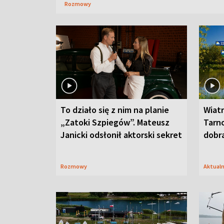
Rozmowy
To działo się z nim na planie
Wiat
„Zatoki Szpiegów”. Mateusz
Tarno
Janicki odsłonił aktorski sekret
dobr
Rozmowy
Aktual