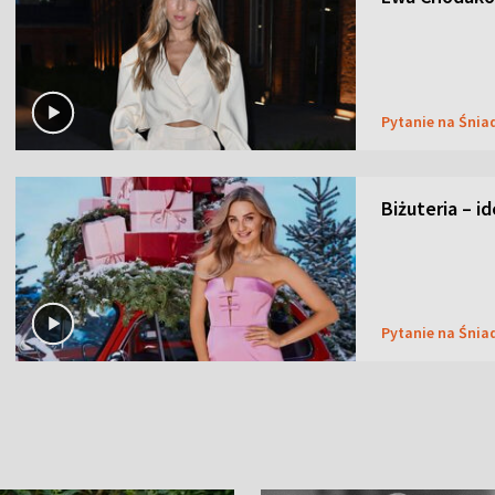
Pytanie na Śnia
Biżuteria – i
Pytanie na Śnia