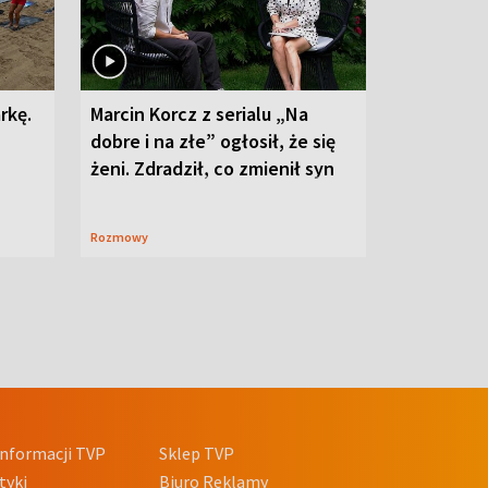
rkę.
Marcin Korcz z serialu „Na
dobre i na złe” ogłosił, że się
żeni. Zdradził, co zmienił syn
Rozmowy
nformacji TVP
Sklep TVP
tyki
Biuro Reklamy