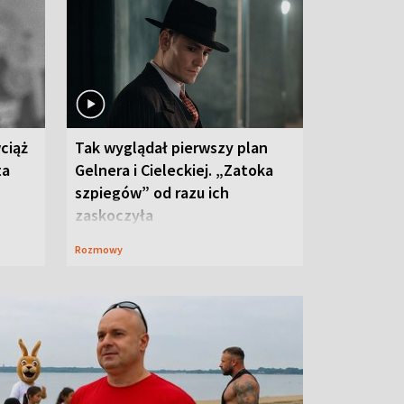
ciąż
Tak wyglądał pierwszy plan
ta
Gelnera i Cieleckiej. „Zatoka
szpiegów” od razu ich
zaskoczyła
Rozmowy