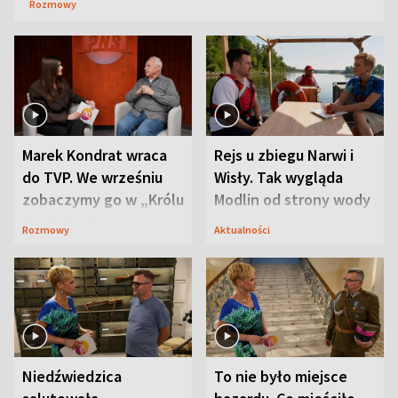
Rozmowy
Marek Kondrat wraca
Rejs u zbiegu Narwi i
do TVP. We wrześniu
Wisły. Tak wygląda
zobaczymy go w „Królu
Modlin od strony wody
Maciusiu I”
Rozmowy
Aktualności
Niedźwiedzica
To nie było miejsce