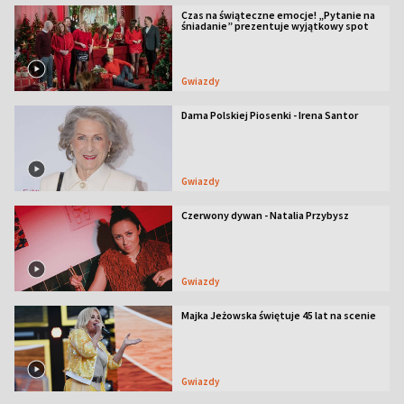
Czas na świąteczne emocje! „Pytanie na
śniadanie” prezentuje wyjątkowy spot
Gwiazdy
Dama Polskiej Piosenki - Irena Santor
Gwiazdy
Czerwony dywan - Natalia Przybysz
Gwiazdy
Majka Jeżowska świętuje 45 lat na scenie
Gwiazdy