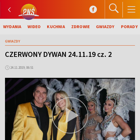
WYDANIA
WIDEO
KUCHNIA
ZDROWIE
GWIAZDY
PORADY
GWIAZDY
CZERWONY DYWAN 24.11.19 cz. 2
24.11.2019, 06:51