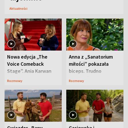
Aktualności
Nowa edycja „The
Anna z „Sanatorium
Voice Comeback
miłości” pokazała
Stage”. Ania Karwan
biceps. Trudno
zapowiada
uwierzyć, co przeszła
Rozmowy
Rozmowy
niespodzianki
wcześniej
Gwiazdor „Barw
Gąsiewska i