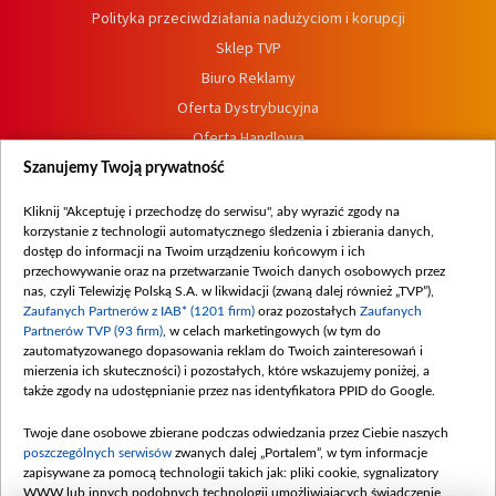
Polityka przeciwdziałania nadużyciom i korupcji
Sklep TVP
Biuro Reklamy
Oferta Dystrybucyjna
Oferta Handlowa
Dostępność
Szanujemy Twoją prywatność
Moje zgody
Kliknij "Akceptuję i przechodzę do serwisu", aby wyrazić zgody na
Procedura zgłoszeń wewnętrznych
korzystanie z technologii automatycznego śledzenia i zbierania danych,
dostęp do informacji na Twoim urządzeniu końcowym i ich
przechowywanie oraz na przetwarzanie Twoich danych osobowych przez
nas, czyli Telewizję Polską S.A. w likwidacji (zwaną dalej również „TVP”),
Zaufanych Partnerów z IAB* (1201 firm)
oraz pozostałych
Zaufanych
Partnerów TVP (93 firm)
, w celach marketingowych (w tym do
zautomatyzowanego dopasowania reklam do Twoich zainteresowań i
mierzenia ich skuteczności) i pozostałych, które wskazujemy poniżej, a
także zgody na udostępnianie przez nas identyfikatora PPID do Google.
Twoje dane osobowe zbierane podczas odwiedzania przez Ciebie naszych
poszczególnych serwisów
zwanych dalej „Portalem”, w tym informacje
zapisywane za pomocą technologii takich jak: pliki cookie, sygnalizatory
WWW lub innych podobnych technologii umożliwiających świadczenie