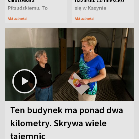
salutowała
hazardu. Co mieściło
Piłsudskiemu. To
się w Kasynie
niejedyna tajemnica
Oficerskim?
Aktualności
Aktualności
Modlina
Ten budynek ma ponad dwa
kilometry. Skrywa wiele
tajemnic