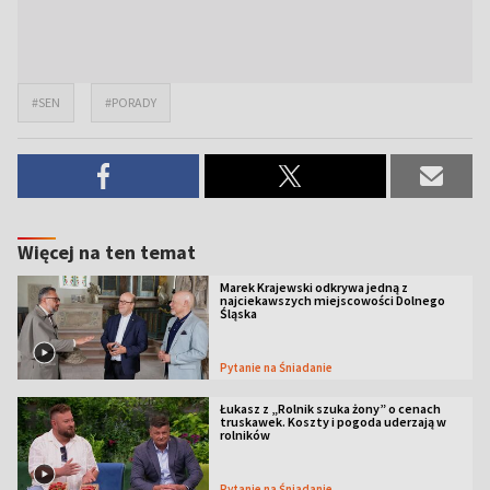
#SEN
#PORADY
Więcej na ten temat
Marek Krajewski odkrywa jedną z
najciekawszych miejscowości Dolnego
Śląska
Pytanie na Śniadanie
Łukasz z „Rolnik szuka żony” o cenach
truskawek. Koszty i pogoda uderzają w
rolników
Pytanie na Śniadanie