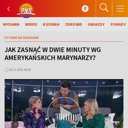
WYDANIA
WIDEO
KUCHNIA
ZDROWIE
GWIAZDY
PORADY
PYTANIE NA ŚNIADANIE
JAK ZASNĄĆ W DWIE MINUTY WG
AMERYKAŃSKICH MARYNARZY?
24.11.2019, 06:49