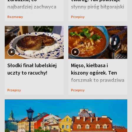
najbardziej zachwyca
słynny piróg biłgorajski
ją w Lublinie
Rozmowy
Przepisy
Słodki finał lubelskiej
Mięso, kiełbasa i
uczty to racuchy!
kiszony ogórek. Ten
forszmak to prawdziwa
uczta
Przepisy
Przepisy