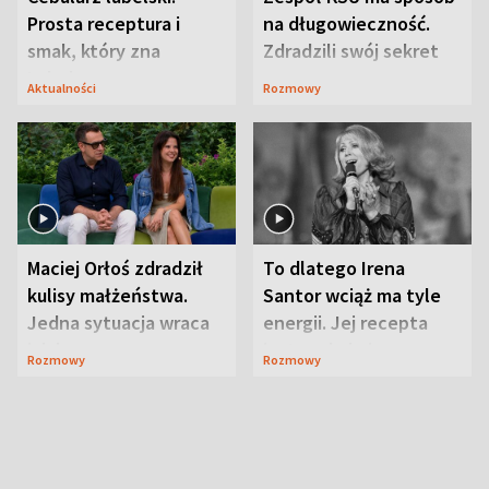
Prosta receptura i
na długowieczność.
smak, który zna
Zdradzili swój sekret
Lubelszczyzna
Aktualności
Rozmowy
Maciej Orłoś zdradził
To dlatego Irena
kulisy małżeństwa.
Santor wciąż ma tyle
Jedna sytuacja wraca
energii. Jej recepta
jak bumerang
jest zaskakująco
Rozmowy
Rozmowy
prosta