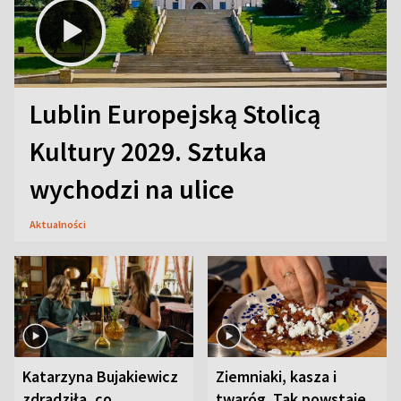
Lublin Europejską Stolicą
Kultury 2029. Sztuka
wychodzi na ulice
Aktualności
Katarzyna Bujakiewicz
Ziemniaki, kasza i
zdradziła, co
twaróg. Tak powstaje