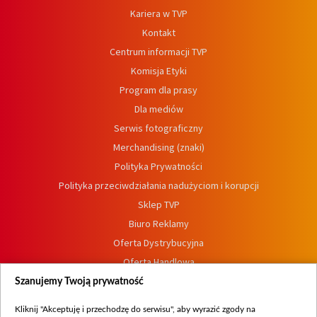
Kariera w TVP
Kontakt
Centrum informacji TVP
Komisja Etyki
Program dla prasy
Dla mediów
Serwis fotograficzny
Merchandising (znaki)
Polityka Prywatności
Polityka przeciwdziałania nadużyciom i korupcji
Sklep TVP
Biuro Reklamy
Oferta Dystrybucyjna
Oferta Handlowa
Dostępność
Szanujemy Twoją prywatność
Moje zgody
Kliknij "Akceptuję i przechodzę do serwisu", aby wyrazić zgody na