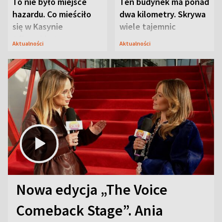
To nie było miejsce
Ten budynek ma ponad
hazardu. Co mieściło
dwa kilometry. Skrywa
się w Kasynie
wiele tajemnic
Oficerskim?
Aktualności
Aktualności
Nowa edycja „The Voice
Comeback Stage”. Ania