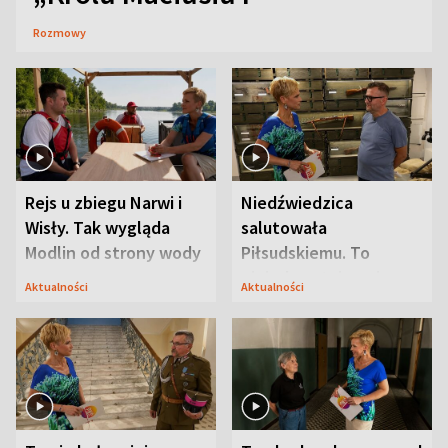
Rozmowy
Rejs u zbiegu Narwi i
Niedźwiedzica
Wisły. Tak wygląda
salutowała
Modlin od strony wody
Piłsudskiemu. To
niejedyna tajemnica
Aktualności
Aktualności
Modlina