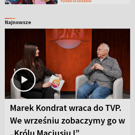
Pytanie na Śniadanie
Najnowsze
Marek Kondrat wraca do TVP.
We wrześniu zobaczymy go w
„Królu Maciusiu I”