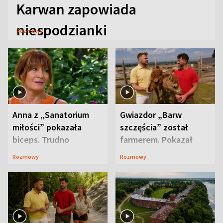
Karwan zapowiada
niespodzianki
Rozmowy
Anna z „Sanatorium
Gwiazdor „Barw
miłości” pokazała
szczęścia” został
biceps. Trudno
farmerem. Pokazał
uwierzyć, co przeszła
swoje niezwykłe
Rozmowy
Rozmowy
wcześniej
ranczo