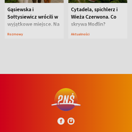
Gąsiewska i
Cytadela, spichlerz i
Sołtysiewicz wrócili w
Wieża Czerwona. Co
wyjątkowe miejsce. Na
skrywa Modlin?
szlaku czekał
Rozmowy
Aktualności
niedźwiedź