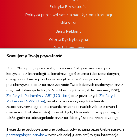
Polityka Prywatności
Polityka przeciwdziałania nadużyciom i korupcji
Sklep TVP
Biuro Reklamy
Oferta Dystrybucyjna
Oferta Handlowa
Dostępność
Szanujemy Twoją prywatność
Moje zgody
Kliknij "Akceptuję i przechodzę do serwisu", aby wyrazić zgody na
Procedura zgłoszeń wewnętrznych
korzystanie z technologii automatycznego śledzenia i zbierania danych,
dostęp do informacji na Twoim urządzeniu końcowym i ich
przechowywanie oraz na przetwarzanie Twoich danych osobowych przez
nas, czyli Telewizję Polską S.A. w likwidacji (zwaną dalej również „TVP”),
Zaufanych Partnerów z IAB* (1201 firm)
oraz pozostałych
Zaufanych
Partnerów TVP (93 firm)
, w celach marketingowych (w tym do
zautomatyzowanego dopasowania reklam do Twoich zainteresowań i
mierzenia ich skuteczności) i pozostałych, które wskazujemy poniżej, a
także zgody na udostępnianie przez nas identyfikatora PPID do Google.
Twoje dane osobowe zbierane podczas odwiedzania przez Ciebie naszych
poszczególnych serwisów
zwanych dalej „Portalem”, w tym informacje