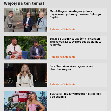
Więcej na ten temat
Marek Krajewski odkrywa jedną z
najciekawszych miejscowości Dolnego
Śląska
Pytanie na Śniadanie
Łukasz z „Rolnik szuka żony” o cenach
truskawek. Koszty i pogoda uderzają w
rolników
Pytanie na Śniadanie
Ewa Chodakowska o tajemniczej
chorobie mięśni
Pytanie na Śniadanie
Biżuteria – idealny prezent na Mikołajki i
pod choinkę