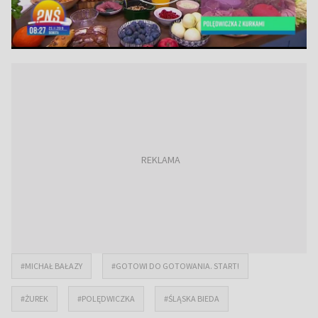
#MICHAŁ BAŁAZY
#GOTOWI DO GOTOWANIA. START!
#ŻUREK
#POLĘDWICZKA
#ŚLĄSKA BIEDA