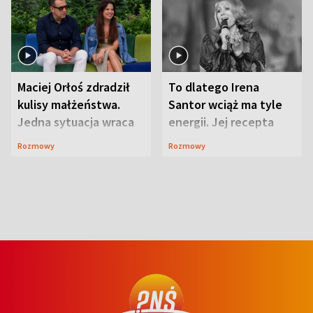
Maciej Orłoś zdradził
To dlatego Irena
kulisy małżeństwa.
Santor wciąż ma tyle
Jedna sytuacja wraca
energii. Jej recepta
jak bumerang
jest zaskakująco
Rozmowy
Rozmowy
prosta