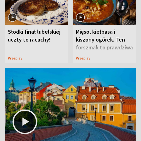
Słodki finał lubelskiej
Mięso, kiełbasa i
uczty to racuchy!
kiszony ogórek. Ten
forszmak to prawdziwa
uczta
Przepisy
Przepisy