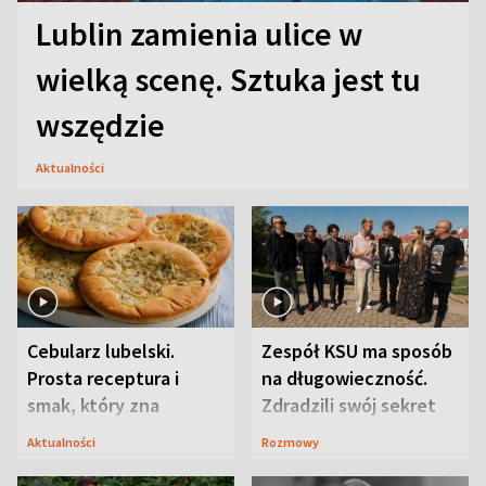
Lublin zamienia ulice w
wielką scenę. Sztuka jest tu
wszędzie
Aktualności
Cebularz lubelski.
Zespół KSU ma sposób
Prosta receptura i
na długowieczność.
smak, który zna
Zdradzili swój sekret
Lubelszczyzna
Aktualności
Rozmowy