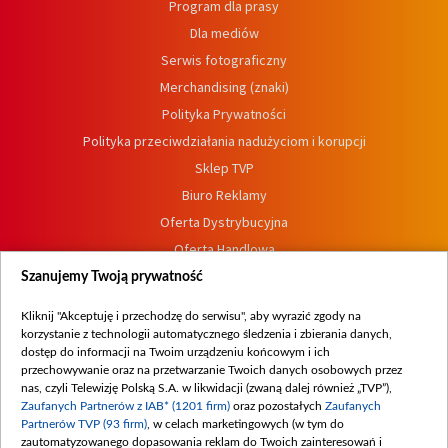
Program dla prasy
Dla mediów
Serwis fotograficzny
Merchandising (znaki)
Polityka Prywatności
Polityka przeciwdziałania nadużyciom i korupcji
Sklep TVP
Biuro Reklamy
Oferta Dystrybucyjna
Oferta Handlowa
Dostępność
Szanujemy Twoją prywatność
Moje zgody
Kliknij "Akceptuję i przechodzę do serwisu", aby wyrazić zgody na
Procedura zgłoszeń wewnętrznych
korzystanie z technologii automatycznego śledzenia i zbierania danych,
dostęp do informacji na Twoim urządzeniu końcowym i ich
przechowywanie oraz na przetwarzanie Twoich danych osobowych przez
nas, czyli Telewizję Polską S.A. w likwidacji (zwaną dalej również „TVP”),
Zaufanych Partnerów z IAB* (1201 firm)
oraz pozostałych
Zaufanych
Partnerów TVP (93 firm)
, w celach marketingowych (w tym do
zautomatyzowanego dopasowania reklam do Twoich zainteresowań i