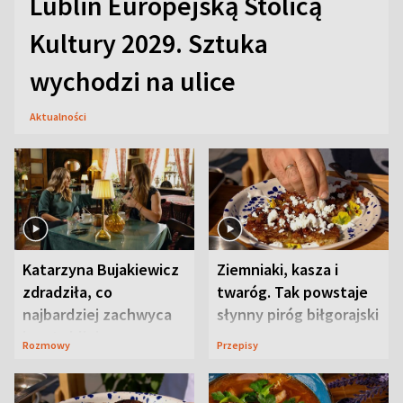
Lublin Europejską Stolicą
Kultury 2029. Sztuka
wychodzi na ulice
Aktualności
Katarzyna Bujakiewicz
Ziemniaki, kasza i
zdradziła, co
twaróg. Tak powstaje
najbardziej zachwyca
słynny piróg biłgorajski
ją w Lublinie
Rozmowy
Przepisy