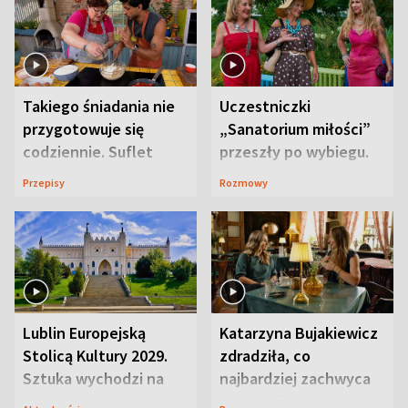
Takiego śniadania nie
Uczestniczki
przygotowuje się
„Sanatorium miłości”
codziennie. Suflet
przeszły po wybiegu.
serowy zachwyca
Te stylizacje
Przepisy
Rozmowy
smakiem
przyciągały wzrok
Lublin Europejską
Katarzyna Bujakiewicz
Stolicą Kultury 2029.
zdradziła, co
Sztuka wychodzi na
najbardziej zachwyca
ulice
ją w Lublinie