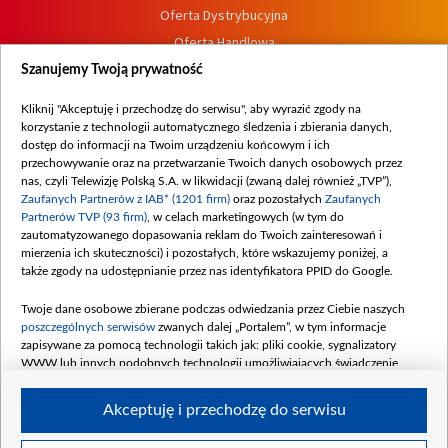
Oferta Dystrybucyjna
Oferta Handlowa
Dostępność
Szanujemy Twoją prywatność
Moje zgody
Kliknij "Akceptuję i przechodzę do serwisu", aby wyrazić zgody na
Procedura zgłoszeń wewnętrznych
korzystanie z technologii automatycznego śledzenia i zbierania danych,
dostęp do informacji na Twoim urządzeniu końcowym i ich
przechowywanie oraz na przetwarzanie Twoich danych osobowych przez
nas, czyli Telewizję Polską S.A. w likwidacji (zwaną dalej również „TVP”),
Zaufanych Partnerów z IAB* (1201 firm)
oraz pozostałych
Zaufanych
Partnerów TVP (93 firm)
, w celach marketingowych (w tym do
zautomatyzowanego dopasowania reklam do Twoich zainteresowań i
mierzenia ich skuteczności) i pozostałych, które wskazujemy poniżej, a
także zgody na udostępnianie przez nas identyfikatora PPID do Google.
Twoje dane osobowe zbierane podczas odwiedzania przez Ciebie naszych
poszczególnych serwisów
zwanych dalej „Portalem”, w tym informacje
zapisywane za pomocą technologii takich jak: pliki cookie, sygnalizatory
WWW lub innych podobnych technologii umożliwiających świadczenie
dopasowanych i bezpiecznych usług, personalizację treści oraz reklam,
udostępnianie funkcji mediów społecznościowych oraz analizowanie ruchu
Akceptuję i przechodzę do serwisu
w Internecie.