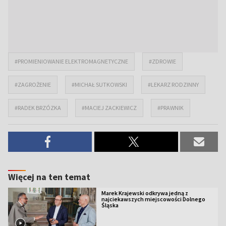
#PROMIENIOWANIE ELEKTROMAGNETYCZNE
#ZDROWIE
#ZAGROŻENIE
#MICHAŁ SUTKOWSKI
#LEKARZ RODZINNY
#RADEK BRZÓZKA
#MACIEJ ZACKIEWICZ
#PRAWNIK
Więcej na ten temat
Marek Krajewski odkrywa jedną z
najciekawszych miejscowości Dolnego
Śląska