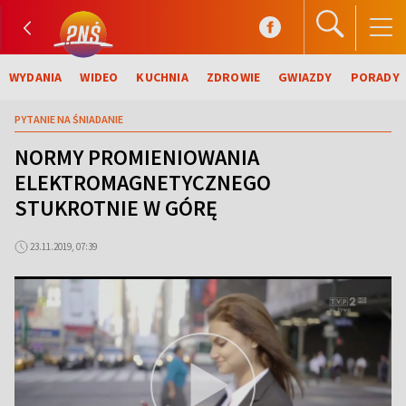
WYDANIA
WIDEO
KUCHNIA
ZDROWIE
GWIAZDY
PORADY
PYTANIE NA ŚNIADANIE
NORMY PROMIENIOWANIA
ELEKTROMAGNETYCZNEGO
STUKROTNIE W GÓRĘ
23.11.2019, 07:39