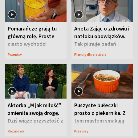
Pomarańcze grają tu
Aneta Zając o zdrowiu i
główną rolę. Proste
natłoku obowiązków.
ciasto wychodzi
Tak pilnuje badań i
wyjątkowo wilgotne
wizyt
Przepisy
Planuję długie życie
Aktorka „M jak miłość”
Puszyste bułeczki
zmieniła swoją drogę.
prosto z piekarnika. Z
Dziś wiąże przyszłość z
tym masłem smakują
neurobiologią
jeszcze lepiej
Rozmowy
Przepisy