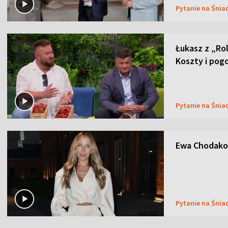
Pytanie na Śnia
Łukasz z „Ro
Koszty i pog
Pytanie na Śnia
Ewa Chodakow
Pytanie na Śnia