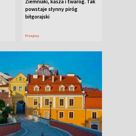
Ziemniaki, kasza i twaróg. Tak
powstaje słynny piróg
biłgorajski
Przepisy