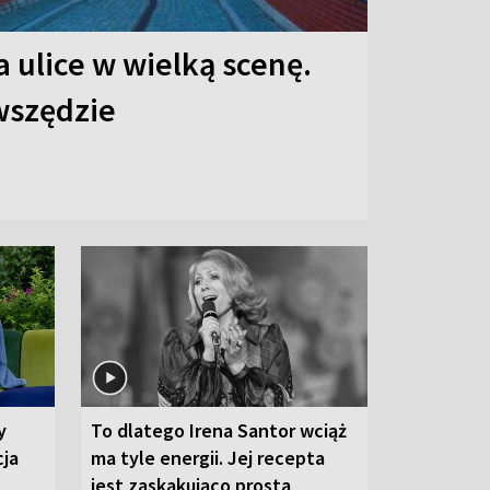
 ulice w wielką scenę.
 wszędzie
y
To dlatego Irena Santor wciąż
cja
ma tyle energii. Jej recepta
jest zaskakująco prosta