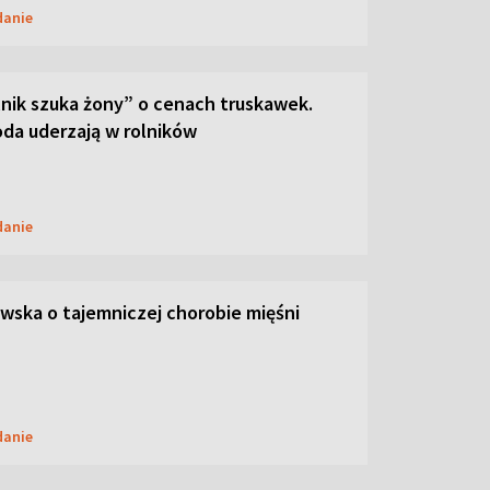
danie
lnik szuka żony” o cenach truskawek.
oda uderzają w rolników
danie
ska o tajemniczej chorobie mięśni
danie