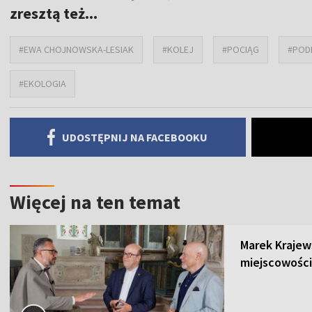
zresztą też...
#EWA CHOJNOWSKA-LESIAK
#KOLEJ
#POCIĄG
#POD
#EKOLOGIA
UDOSTĘPNIJ NA FACEBOOKU
Więcej na ten temat
Marek Krajew
miejscowości