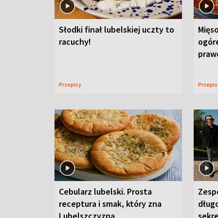
Słodki finał lubelskiej uczty to
Mięso
racuchy!
ogór
praw
Przepisy
Przepi
Cebularz lubelski. Prosta
Zesp
receptura i smak, który zna
długo
Lubelszczyzna
sekr