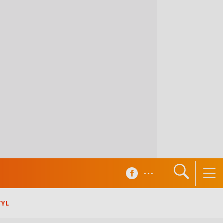
...
TYL