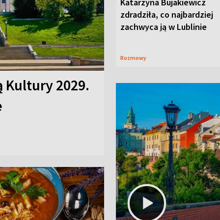
Katarzyna Bujakiewicz
zdradziła, co najbardziej
zachwyca ją w Lublinie
Rozmowy
ą Kultury 2029.
e