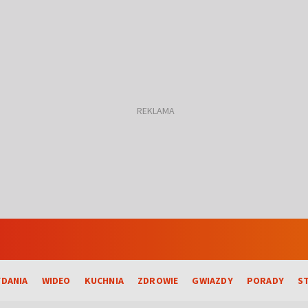
DANIA
WIDEO
KUCHNIA
ZDROWIE
GWIAZDY
PORADY
S