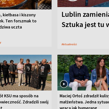
Lublin zamienia
, kiełbasa i kiszony
ek. Ten forszmak to
Sztuka jest tu
dziwa uczta
sy
Aktualności
ół KSU ma sposób na
Maciej Orłoś zdradził kulis
wieczność. Zdradzili swój
małżeństwa. Jedna sytua
et
wraca jak bumerang