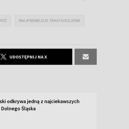
RÓŻ
#NAJPIĘKNIEJSZE TRASY KOLEJOWE
UDOSTĘPNIJ NA X
ski odkrywa jedną z najciekawszych
 Dolnego Śląska