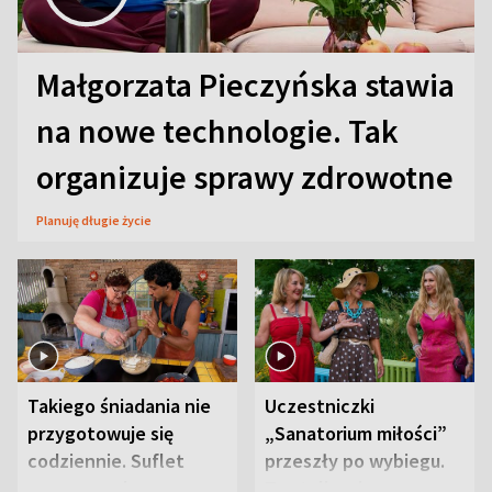
Małgorzata Pieczyńska stawia
na nowe technologie. Tak
organizuje sprawy zdrowotne
Planuję długie życie
Takiego śniadania nie
Uczestniczki
przygotowuje się
„Sanatorium miłości”
codziennie. Suflet
przeszły po wybiegu.
serowy zachwyca
Te stylizacje