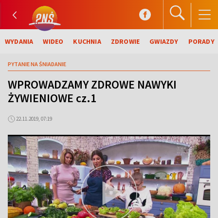
WYDANIA
WIDEO
KUCHNIA
ZDROWIE
GWIAZDY
PORADY
PYTANIE NA ŚNIADANIE
WPROWADZAMY ZDROWE NAWYKI
ŻYWIENIOWE cz.1
22.11.2019, 07:19