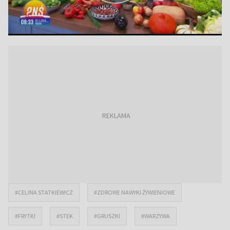
#CELINA STATKIEWICZ
#ZDROWE NAWYKI ŻYWIENIOWE
#FRYTKI
#STEK
#GRUSZKI
#WARZYWA