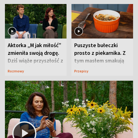
Aktorka „M jak miłość”
Puszyste bułeczki
zmieniła swoją drogę.
prosto z piekarnika. Z
Dziś wiąże przyszłość z
tym masłem smakują
neurobiologią
jeszcze lepiej
Rozmowy
Przepisy