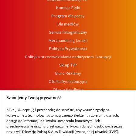
Komisja Etyki
Program dla prasy
Dla mediów
Serwis fotograficzny
Merchandising (znaki)
Polityka Prywatności
Polityka przeciwdziałania nadużyciom i korupcji
Sklep TVP
Biuro Reklamy
Oferta Dystrybucyjna
Oferta Handlowa
Dostępność
Szanujemy Twoją prywatność
Moje zgody
Kliknij "Akceptuję i przechodzę do serwisu", aby wyrazić zgody na
Procedura zgłoszeń wewnętrznych
korzystanie z technologii automatycznego śledzenia i zbierania danych,
dostęp do informacji na Twoim urządzeniu końcowym i ich
przechowywanie oraz na przetwarzanie Twoich danych osobowych przez
nas, czyli Telewizję Polską S.A. w likwidacji (zwaną dalej również „TVP”),