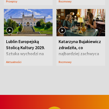
Przepisy
Rozmowy
smakiem
przyciągały wzrok
Lublin Europejską
Katarzyna Bujakiewicz
Stolicą Kultury 2029.
zdradziła, co
Sztuka wychodzi na
najbardziej zachwyca
ulice
ją w Lublinie
Aktualności
Rozmowy