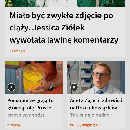
Miało być zwykłe zdjęcie po
ciąży. Jessica Ziółek
wywołała lawinę komentarzy
Rozmowy
Pomarańcze grają tu
Aneta Zając o zdrowiu i
główną rolę. Proste
natłoku obowiązków.
ciasto wychodzi
Tak pilnuje badań i
wyjątkowo wilgotne
wizyt
Przepisy
Planuję długie życie