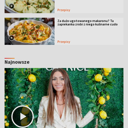
Przepisy
Za dużo ugotowanego makaronu? Ta
zapiekanka zrobi z niego kulinarne cudo
Przepisy
Najnowsze