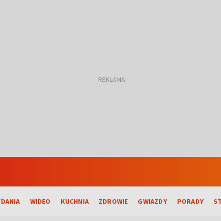
DANIA
WIDEO
KUCHNIA
ZDROWIE
GWIAZDY
PORADY
S