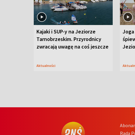
Kajaki i SUP-y na Jeziorze
Joga 
Tarnobrzeskim. Przyrodnicy
śpiew
zwracają uwagę na coś jeszcze
Jezi
Aktualności
Aktual
Abona
Rada 