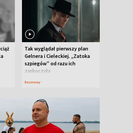
ciąż
Tak wyglądał pierwszy plan
ta
Gelnera i Cieleckiej. „Zatoka
szpiegów” od razu ich
zaskoczyła
Rozmowy