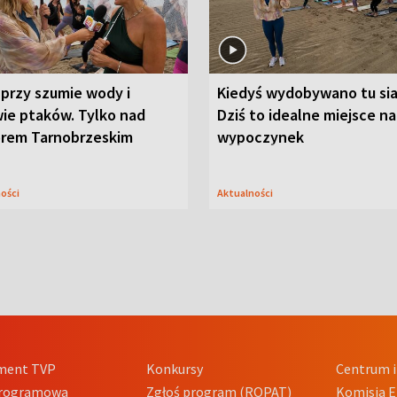
przy szumie wody i
Kiedyś wydobywano tu sia
ie ptaków. Tylko nad
Dziś to idealne miejsce na
orem Tarnobrzeskim
wypoczynek
ności
Aktualności
ment TVP
Konkursy
Centrum i
Programowa
Zgłoś program (ROPAT)
Komisja E