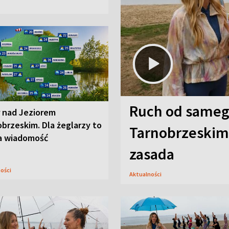
Ruch od sameg
r nad Jeziorem
brzeskim. Dla żeglarzy to
Tarnobrzeskim,
a wiadomość
zasada
ności
Aktualności