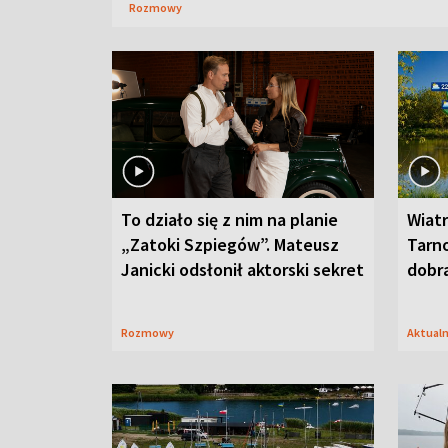
Rozmowy
To działo się z nim na planie
Wiat
„Zatoki Szpiegów”. Mateusz
Tarno
Janicki odsłonił aktorski sekret
dobr
Rozmowy
Aktual