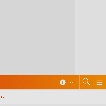
...
TYL