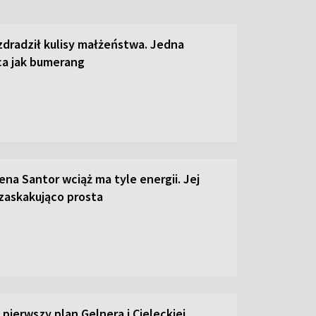
zdradził kulisy małżeństwa. Jedna
ca jak bumerang
ena Santor wciąż ma tyle energii. Jej
 zaskakująco prosta
pierwszy plan Gelnera i Cieleckiej.