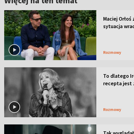
Więcej na ten temat
Maciej Orłoś 
sytuacja wra
Rozmowy
To dlatego Ir
recepta jest
Rozmowy
Tak wyglądał 