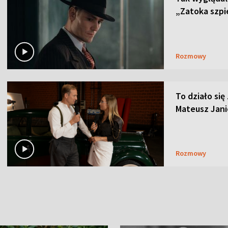
„Zatoka szpi
Rozmowy
To działo się
Mateusz Janic
Rozmowy