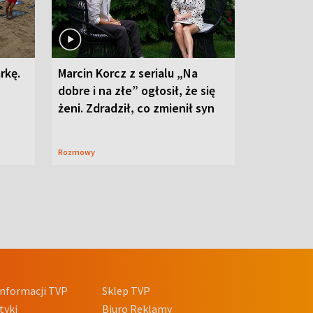
rkę.
Marcin Korcz z serialu „Na
dobre i na złe” ogłosił, że się
żeni. Zdradził, co zmienił syn
Rozmowy
nformacji TVP
Sklep TVP
tyki
Biuro Reklamy