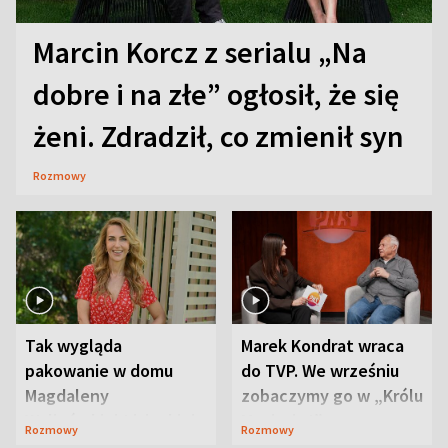
Marcin Korcz z serialu „Na
dobre i na złe” ogłosił, że się
żeni. Zdradził, co zmienił syn
Rozmowy
Tak wygląda
Marek Kondrat wraca
pakowanie w domu
do TVP. We wrześniu
Magdaleny
zobaczymy go w „Królu
Waligórskiej-Lisieckiej.
Maciusiu I”
Rozmowy
Rozmowy
Mąż nie odpuszcza