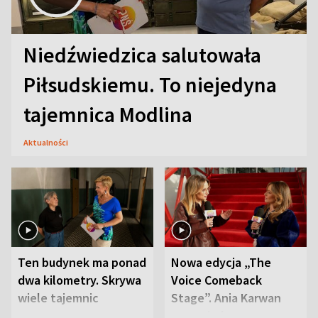
Niedźwiedzica salutowała
Piłsudskiemu. To niejedyna
tajemnica Modlina
Aktualności
Ten budynek ma ponad
Nowa edycja „The
dwa kilometry. Skrywa
Voice Comeback
wiele tajemnic
Stage”. Ania Karwan
zapowiada