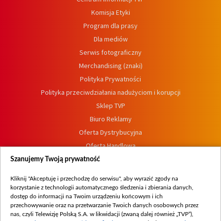
Komisja Etyki
Program dla prasy
Dla mediów
Serwis fotograficzny
Merchandising (znaki)
Polityka Prywatności
Polityka przeciwdziałania nadużyciom i korupcji
Sklep TVP
Biuro Reklamy
Oferta Dystrybucyjna
Oferta Handlowa
Dostępność
Szanujemy Twoją prywatność
Moje zgody
Kliknij "Akceptuję i przechodzę do serwisu", aby wyrazić zgody na
Procedura zgłoszeń wewnętrznych
korzystanie z technologii automatycznego śledzenia i zbierania danych,
dostęp do informacji na Twoim urządzeniu końcowym i ich
przechowywanie oraz na przetwarzanie Twoich danych osobowych przez
nas, czyli Telewizję Polską S.A. w likwidacji (zwaną dalej również „TVP”),