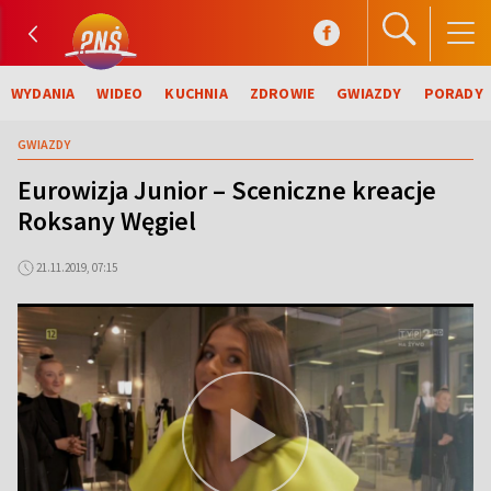
WYDANIA
WIDEO
KUCHNIA
ZDROWIE
GWIAZDY
PORADY
GWIAZDY
Eurowizja Junior – Sceniczne kreacje
Roksany Węgiel
21.11.2019, 07:15