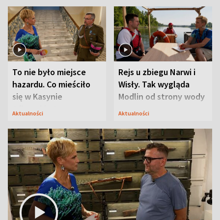
To nie było miejsce
Rejs u zbiegu Narwi i
hazardu. Co mieściło
Wisły. Tak wygląda
się w Kasynie
Modlin od strony wody
Oficerskim?
Aktualności
Aktualności