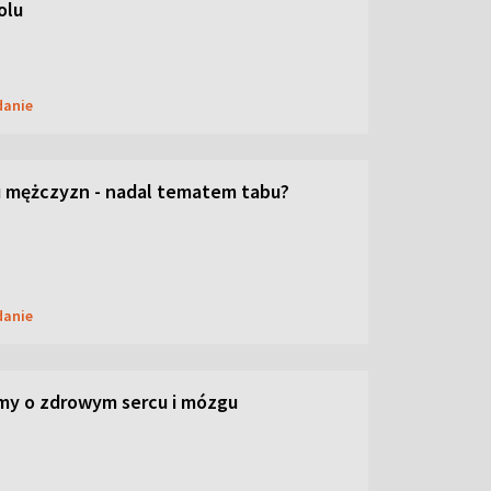
olu
danie
 mężczyzn - nadal tematem tabu?
danie
my o zdrowym sercu i mózgu