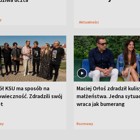
sy
Aktualności
ół KSU ma sposób na
Maciej Orłoś zdradził kulis
wieczność. Zdradzili swój
małżeństwa. Jedna sytua
et
wraca jak bumerang
wy
Rozmowy