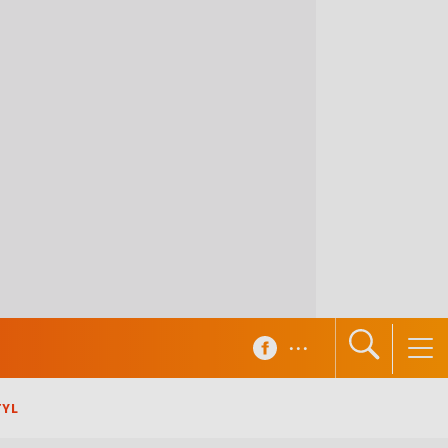
...
TYL