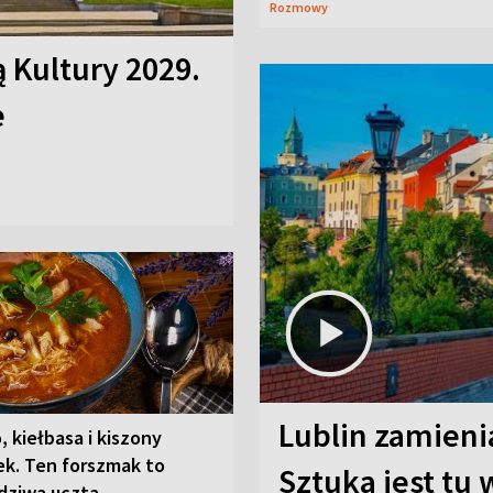
Rozmowy
ą Kultury 2029.
e
Lublin zamienia
, kiełbasa i kiszony
ek. Ten forszmak to
Sztuka jest tu
dziwa uczta