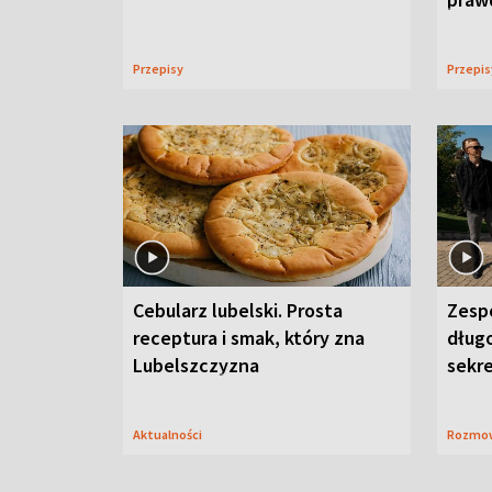
Przepisy
Przepi
Cebularz lubelski. Prosta
Zesp
receptura i smak, który zna
długo
Lubelszczyzna
sekr
Aktualności
Rozmo