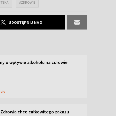
PTEKA
#ZDROWIE
UDOSTĘPNIJ NA X
y o wpływie alkoholu na zdrowie
ycie
 Zdrowia chce całkowitego zakazu