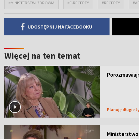
#MINISTERSTWI ZDROWIA
#E-RECEPTY
#RECEPTY
#A
UDOSTĘPNIJ NA FACEBOOKU
Więcej na ten temat
Porozmawiajm
Planuję długie ż
Ministerstwo