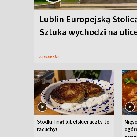
Lublin Europejską Stolic
Sztuka wychodzi na ulic
Aktualności
Słodki finał lubelskiej uczty to
Mięso
racuchy!
ogór
praw