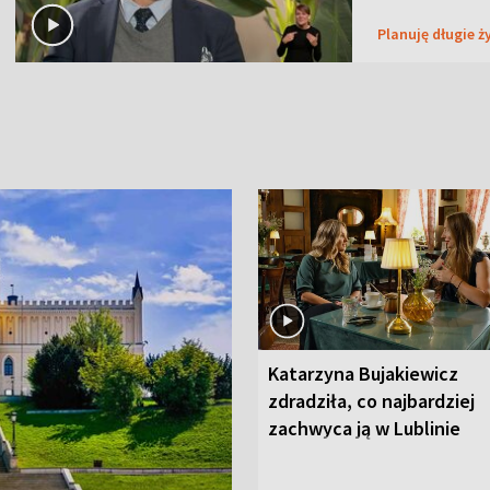
Planuję długie ż
Katarzyna Bujakiewicz
zdradziła, co najbardziej
zachwyca ją w Lublinie