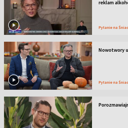
reklam alkoh
Pytanie na Śnia
Nowotwory u
Pytanie na Śnia
Porozmawiaj