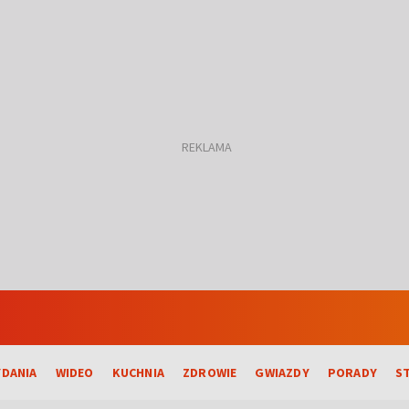
DANIA
WIDEO
KUCHNIA
ZDROWIE
GWIAZDY
PORADY
S