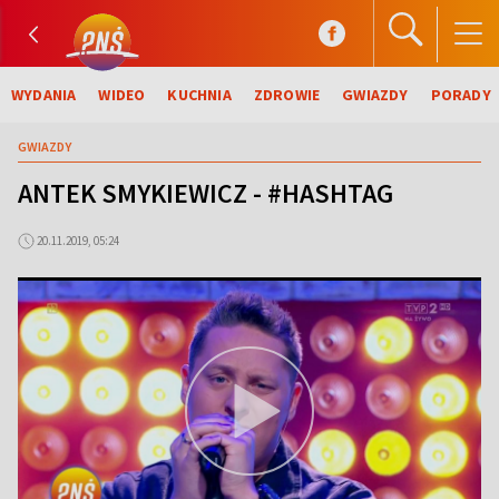
WYDANIA
WIDEO
KUCHNIA
ZDROWIE
GWIAZDY
PORADY
GWIAZDY
ANTEK SMYKIEWICZ - #HASHTAG
20.11.2019, 05:24