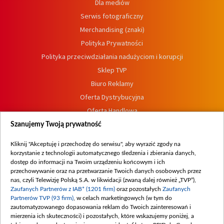
Dla mediów
Serwis fotograficzny
Merchandising (znaki)
Polityka Prywatności
Polityka przeciwdziałania nadużyciom i korupcji
Sklep TVP
Biuro Reklamy
Oferta Dystrybucyjna
Oferta Handlowa
Dostępność
Szanujemy Twoją prywatność
Moje zgody
Kliknij "Akceptuję i przechodzę do serwisu", aby wyrazić zgody na
Procedura zgłoszeń wewnętrznych
korzystanie z technologii automatycznego śledzenia i zbierania danych,
dostęp do informacji na Twoim urządzeniu końcowym i ich
przechowywanie oraz na przetwarzanie Twoich danych osobowych przez
nas, czyli Telewizję Polską S.A. w likwidacji (zwaną dalej również „TVP”),
Zaufanych Partnerów z IAB* (1201 firm)
oraz pozostałych
Zaufanych
Partnerów TVP (93 firm)
, w celach marketingowych (w tym do
zautomatyzowanego dopasowania reklam do Twoich zainteresowań i
mierzenia ich skuteczności) i pozostałych, które wskazujemy poniżej, a