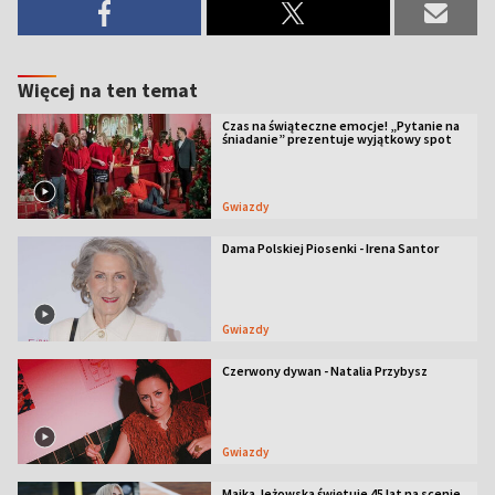
Więcej na ten temat
Czas na świąteczne emocje! „Pytanie na
śniadanie” prezentuje wyjątkowy spot
Gwiazdy
Dama Polskiej Piosenki - Irena Santor
Gwiazdy
Czerwony dywan - Natalia Przybysz
Gwiazdy
Majka Jeżowska świętuje 45 lat na scenie