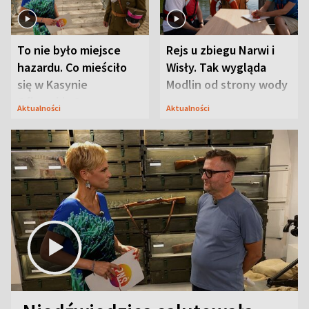
To nie było miejsce
Rejs u zbiegu Narwi i
hazardu. Co mieściło
Wisły. Tak wygląda
się w Kasynie
Modlin od strony wody
Oficerskim?
Aktualności
Aktualności