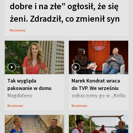
dobre i na złe” ogłosił, że się
żeni. Zdradził, co zmienił syn
Rozmowy
Tak wygląda
Marek Kondrat wraca
pakowanie w domu
do TVP. We wrześniu
Magdaleny
zobaczymy go w „Królu
Waligórskiej-Lisieckiej.
Maciusiu I”
Rozmowy
Rozmowy
Mąż nie odpuszcza