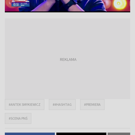
#ANTEK SMYKIEWICZ
##HASHTAG
#PREMIERA
#SCENA PNŚ