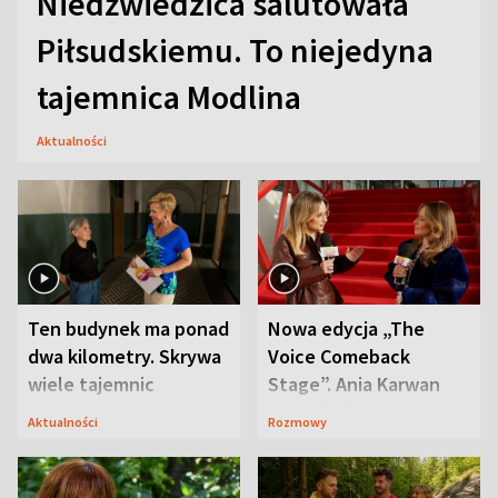
Niedźwiedzica salutowała
Piłsudskiemu. To niejedyna
tajemnica Modlina
Aktualności
Ten budynek ma ponad
Nowa edycja „The
dwa kilometry. Skrywa
Voice Comeback
wiele tajemnic
Stage”. Ania Karwan
zapowiada
Aktualności
Rozmowy
niespodzianki