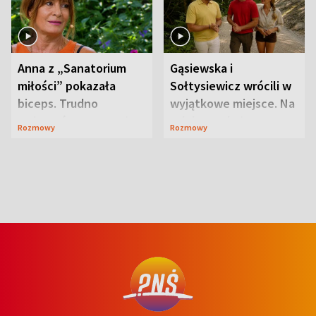
Anna z „Sanatorium
Gąsiewska i
miłości” pokazała
Sołtysiewicz wrócili w
biceps. Trudno
wyjątkowe miejsce. Na
uwierzyć, co przeszła
szlaku czekał
Rozmowy
Rozmowy
wcześniej
niedźwiedź