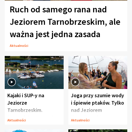
Ruch od samego rana nad
Jeziorem Tarnobrzeskim, ale
ważna jest jedna zasada
Aktualności
Kajaki i SUP-y na
Joga przy szumie wody
Jeziorze
i śpiewie ptaków. Tylko
Tarnobrzeskim.
nad Jeziorem
Przyrodnicy zwracają
Tarnobrzeskim
Aktualności
Aktualności
uwagę na coś jeszcze