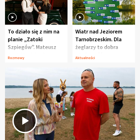
To działo się z nim na
Wiatr nad Jeziorem
planie „Zatoki
Tarnobrzeskim. Dla
Szpiegów”. Mateusz
żeglarzy to dobra
Janicki odsłonił
wiadomość
Rozmowy
Aktualności
aktorski sekret