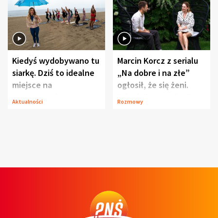
Kiedyś wydobywano tu
Marcin Korcz z serialu
siarkę. Dziś to idealne
„Na dobre i na złe”
miejsce na
ogłosił, że się żeni.
wypoczynek
Zdradził, co zmienił
Aktualności
Rozmowy
syn