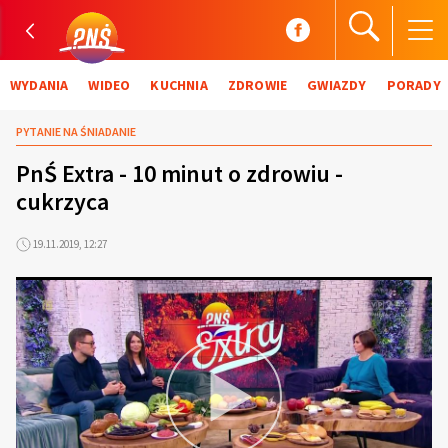
WYDANIA
WIDEO
KUCHNIA
ZDROWIE
GWIAZDY
PORADY
PYTANIE NA ŚNIADANIE
PnŚ Extra - 10 minut o zdrowiu -
cukrzyca
19.11.2019, 12:27