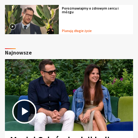
Porozmawiajmy o zdrowym sercu i
mózgu
Planuję długie życie
Najnowsze