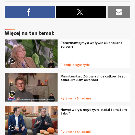
Więcej na ten temat
Porozmawiajmy o wpływie alkoholu na
zdrowie
Planuję długie życie
Ministerstwo Zdrowia chce całkowitego
zakazu reklam alkoholu
Pytanie na Śniadanie
Nowotwory u mężczyzn - nadal tematem
tabu?
Pytanie na Śniadanie