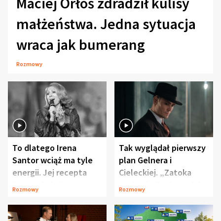
Maciej Orłoś zdradził kulisy
małżeństwa. Jedna sytuacja
wraca jak bumerang
Rozmowy
To dlatego Irena
Tak wyglądał pierwszy
Santor wciąż ma tyle
plan Gelnera i
energii. Jej recepta
Cieleckiej. „Zatoka
jest zaskakująco
szpiegów” od razu ich
Rozmowy
Rozmowy
prosta
zaskoczyła