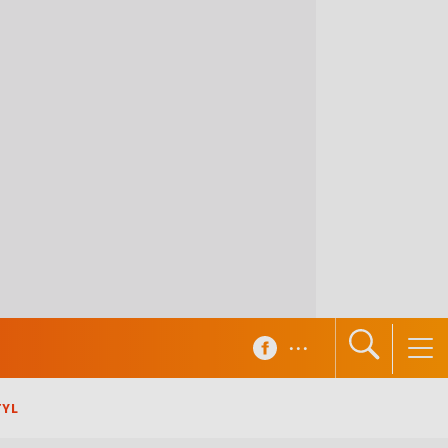
...
TYL