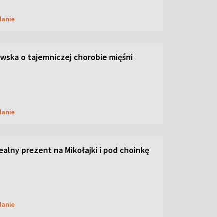
danie
ska o tajemniczej chorobie mięśni
danie
dealny prezent na Mikołajki i pod choinkę
danie