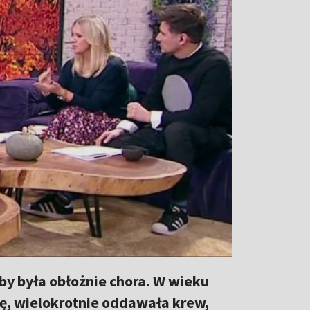
kby była obłożnie chora. W wieku
ję, wielokrotnie oddawała krew,