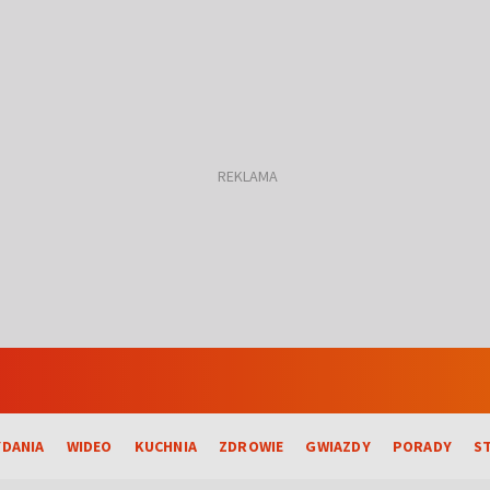
DANIA
WIDEO
KUCHNIA
ZDROWIE
GWIAZDY
PORADY
S