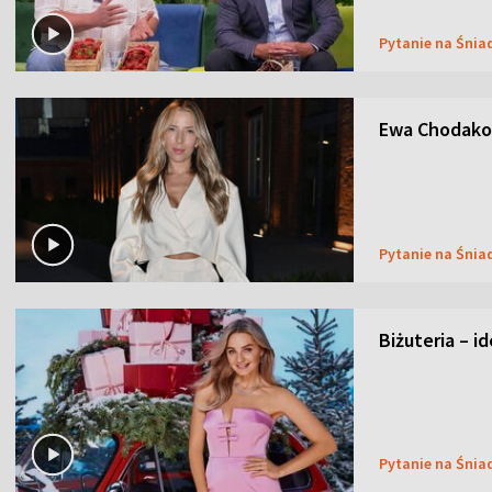
Pytanie na Śnia
Ewa Chodakow
Pytanie na Śnia
Biżuteria – i
Pytanie na Śnia