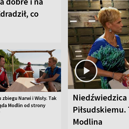
a dobre i na
Zdradził, co
Niedźwiedzica
u zbiegu Narwi i Wisły. Tak
ąda Modlin od strony
Piłsudskiemu. 
y
Modlina