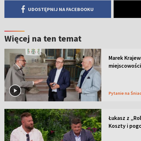
UDOSTĘPNIJ NA FACEBOOKU
Więcej na ten temat
Marek Krajew
miejscowości
Pytanie na Śnia
Łukasz z „Ro
Koszty i pog