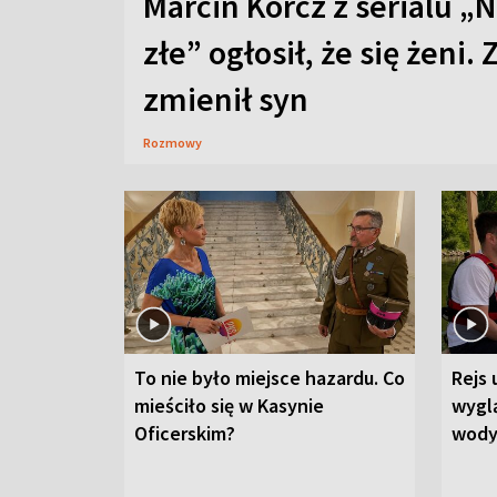
Marcin Korcz z serialu „N
złe” ogłosił, że się żeni. 
zmienił syn
Rozmowy
To nie było miejsce hazardu. Co
Rejs 
mieściło się w Kasynie
wygl
Oficerskim?
wod