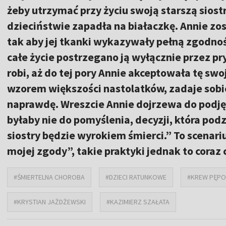
żeby utrzymać przy życiu swoją starszą sios
dzieciństwie zapadła na białaczkę. Annie zo
tak aby jej tkanki wykazywały pełną zgodnoś
całe życie postrzegano ją wyłącznie przez pryz
robi, aż do tej pory Annie akceptowała tę swo
wzorem większości nastolatków, zadaje sobie
naprawdę. Wreszcie Annie dojrzewa do podjęci
byłaby nie do pomyślenia, decyzji, która podzi
siostry będzie wyrokiem śmierci.” To scenar
mojej zgody”, takie praktyki jednak to coraz
#ŚMIERTELNA CHOROBA
#DZIECI RATUNKOWE
#KREW PĘP
#KRYSTIAN JAŻDŻEWSKI
#KAZIMIERZ SZAŁATA