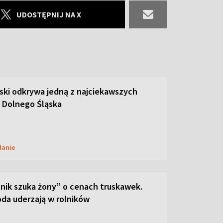
UDOSTĘPNIJ NA X
ski odkrywa jedną z najciekawszych
 Dolnego Śląska
danie
lnik szuka żony” o cenach truskawek.
oda uderzają w rolników