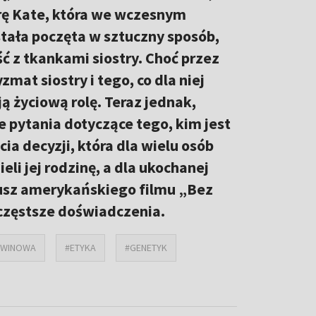
trę Kate, która we wczesnym
stała poczęta w sztuczny sposób,
ć z tkankami siostry. Choć przez
mat siostry i tego, co dla niej
ją życiową rolę. Teraz jednak,
 pytania dotyczące tego, kim jest
a decyzji, która dla wielu osób
eli jej rodzinę, a dla ukochanej
iusz amerykańskiego filmu „Bez
 częstsze doświadczenia.
OWINOWA
#ETYKA
#GENETYK