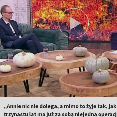
„Annie nic nie dolega, a mimo to żyje tak, ja
trzynastu lat ma już za sobą niejedną operac