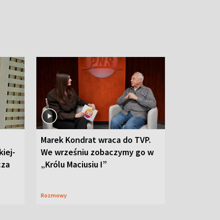
Marek Kondrat wraca do TVP.
iej-
We wrześniu zobaczymy go w
cza
„Królu Maciusiu I”
Rozmowy