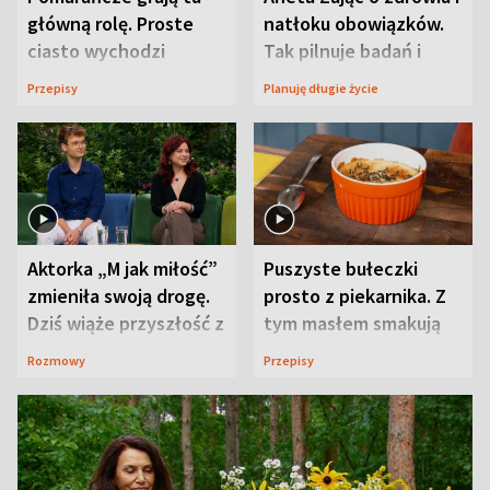
główną rolę. Proste
natłoku obowiązków.
ciasto wychodzi
Tak pilnuje badań i
wyjątkowo wilgotne
wizyt
Przepisy
Planuję długie życie
Aktorka „M jak miłość”
Puszyste bułeczki
zmieniła swoją drogę.
prosto z piekarnika. Z
Dziś wiąże przyszłość z
tym masłem smakują
neurobiologią
jeszcze lepiej
Rozmowy
Przepisy