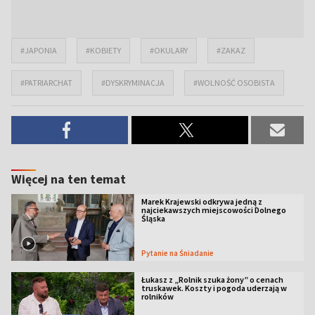
#JAPONIA
#KOBIETY
#OKULARY
#ZAKAZ
#PATRIARCHAT
#DYSKRYMINACJA
#WOLNOŚĆ OSOBISTA
Więcej na ten temat
Marek Krajewski odkrywa jedną z
najciekawszych miejscowości Dolnego
Śląska
Pytanie na Śniadanie
Łukasz z „Rolnik szuka żony” o cenach
truskawek. Koszty i pogoda uderzają w
rolników