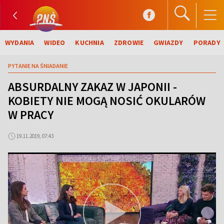
WYDANIA
WIDEO
KUCHNIA
ZDROWIE
GWIAZDY
PORADY
PYTANIE NA ŚNIADANIE
ABSURDALNY ZAKAZ W JAPONII -
KOBIETY NIE MOGĄ NOSIĆ OKULARÓW
W PRACY
19.11.2019, 07:43