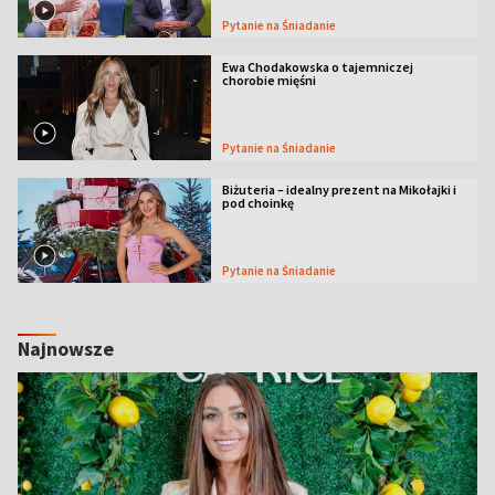
Pytanie na Śniadanie
Ewa Chodakowska o tajemniczej
chorobie mięśni
Pytanie na Śniadanie
Biżuteria – idealny prezent na Mikołajki i
pod choinkę
Pytanie na Śniadanie
Najnowsze