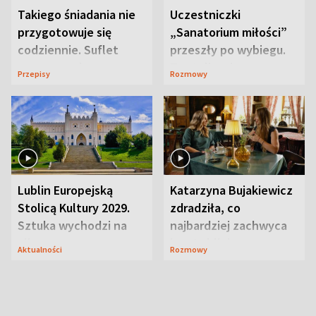
Takiego śniadania nie
Uczestniczki
przygotowuje się
„Sanatorium miłości”
codziennie. Suflet
przeszły po wybiegu.
serowy zachwyca
Te stylizacje
Przepisy
Rozmowy
smakiem
przyciągały wzrok
Lublin Europejską
Katarzyna Bujakiewicz
Stolicą Kultury 2029.
zdradziła, co
Sztuka wychodzi na
najbardziej zachwyca
ulice
ją w Lublinie
Aktualności
Rozmowy