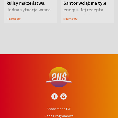
kulisy małżeństwa.
Santor wciąż ma tyle
Jedna sytuacja wraca
energii. Jej recepta
jak bumerang
jest zaskakująco
Rozmowy
Rozmowy
prosta
Abonament TVP
Rada Programowa