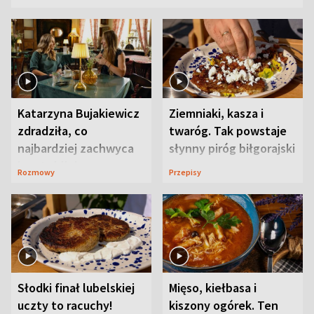
Katarzyna Bujakiewicz
Ziemniaki, kasza i
zdradziła, co
twaróg. Tak powstaje
najbardziej zachwyca
słynny piróg biłgorajski
ją w Lublinie
Rozmowy
Przepisy
Słodki finał lubelskiej
Mięso, kiełbasa i
uczty to racuchy!
kiszony ogórek. Ten