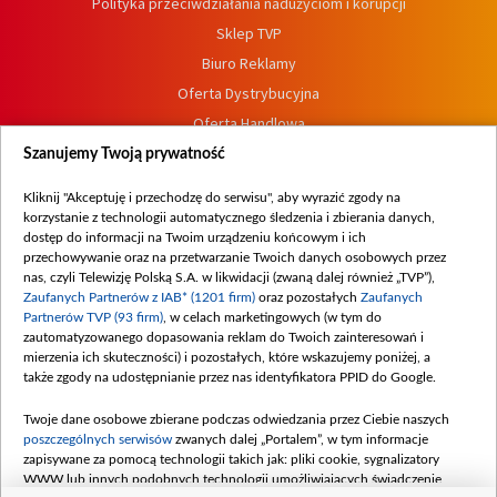
Polityka przeciwdziałania nadużyciom i korupcji
Sklep TVP
Biuro Reklamy
Oferta Dystrybucyjna
Oferta Handlowa
Dostępność
Szanujemy Twoją prywatność
Moje zgody
Kliknij "Akceptuję i przechodzę do serwisu", aby wyrazić zgody na
Procedura zgłoszeń wewnętrznych
korzystanie z technologii automatycznego śledzenia i zbierania danych,
dostęp do informacji na Twoim urządzeniu końcowym i ich
przechowywanie oraz na przetwarzanie Twoich danych osobowych przez
nas, czyli Telewizję Polską S.A. w likwidacji (zwaną dalej również „TVP”),
Zaufanych Partnerów z IAB* (1201 firm)
oraz pozostałych
Zaufanych
Partnerów TVP (93 firm)
, w celach marketingowych (w tym do
zautomatyzowanego dopasowania reklam do Twoich zainteresowań i
mierzenia ich skuteczności) i pozostałych, które wskazujemy poniżej, a
także zgody na udostępnianie przez nas identyfikatora PPID do Google.
Twoje dane osobowe zbierane podczas odwiedzania przez Ciebie naszych
poszczególnych serwisów
zwanych dalej „Portalem”, w tym informacje
zapisywane za pomocą technologii takich jak: pliki cookie, sygnalizatory
WWW lub innych podobnych technologii umożliwiających świadczenie