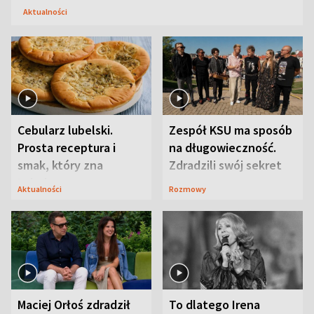
Aktualności
Cebularz lubelski.
Zespół KSU ma sposób
Prosta receptura i
na długowieczność.
smak, który zna
Zdradzili swój sekret
Lubelszczyzna
Aktualności
Rozmowy
Maciej Orłoś zdradził
To dlatego Irena