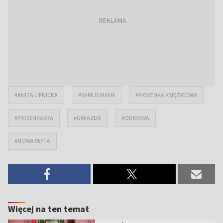
#ANITA LIPNICKA
#VARIUS MANX
#PIOSENKA KSIĘŻYCOWA
#PIOSENKARKA
#GWIAZDA
#ODNOWA
#NOWA PŁYTA
Więcej na ten temat