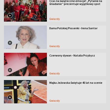
Czas na świąteczne emocje! „Pytanie na
śniadanie” prezentuje wyjątkowy spot
Gwiazdy
Dama Polskiej Piosenki - Irena Santor
Gwiazdy
Czerwony dywan - Natalia Przybysz
Gwiazdy
Majka Jeżowska świętuje 45 lat na scenie
Gwiazdy