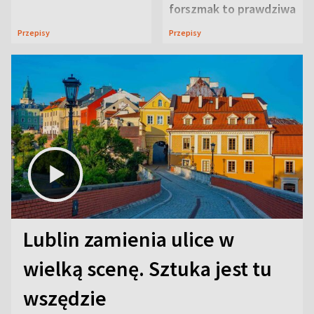
forszmak to prawdziwa
uczta
Przepisy
Przepisy
Lublin zamienia ulice w
wielką scenę. Sztuka jest tu
wszędzie