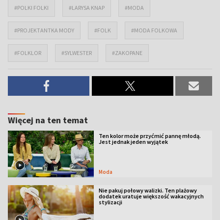
#POLKI FOLKI
#LARYSA KNAP
#MODA
#PROJEKTANTKA MODY
#FOLK
#MODA FOLKOWA
#FOLKLOR
#SYLWESTER
#ZAKOPANE
Więcej na ten temat
Ten kolor może przyćmić pannę młodą.
Jest jednak jeden wyjątek
Moda
Nie pakuj połowy walizki. Ten plażowy
dodatek uratuje większość wakacyjnych
stylizacji