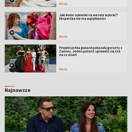
Moda
Jaki kolor sukienki na wesele wybrać?
Ekspertka nie ma wątpliwości
Moda
Projektantka gwiazd pokazała gorsety z
Cannes. Jeden patent sprawdzi się też
na co dzień
Moda
Najnowsze