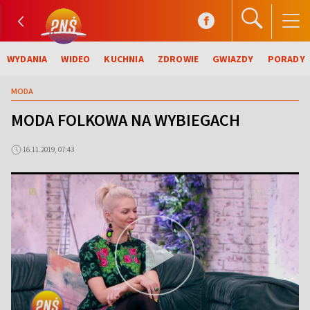
WYDANIA
WIDEO
KUCHNIA
ZDROWIE
GWIAZDY
PORADY
MODA
MODA FOLKOWA NA WYBIEGACH
16.11.2019, 07:43