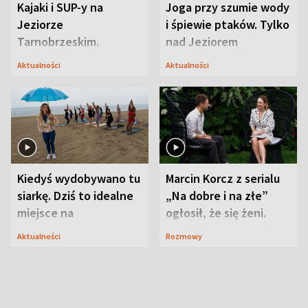
Kajaki i SUP-y na
Joga przy szumie wody
Jeziorze
i śpiewie ptaków. Tylko
Tarnobrzeskim.
nad Jeziorem
Przyrodnicy zwracają
Tarnobrzeskim
Aktualności
Aktualności
uwagę na coś jeszcze
Kiedyś wydobywano tu
Marcin Korcz z serialu
siarkę. Dziś to idealne
„Na dobre i na złe”
miejsce na
ogłosił, że się żeni.
wypoczynek
Zdradził, co zmienił
Aktualności
Rozmowy
syn