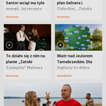
Santor wciąż ma tyle
plan Gelnera i
energii. Jej recepta
Cieleckiej. „Zatoka
jest zaskakująco
szpiegów” od razu ich
Rozmowy
Rozmowy
prosta
zaskoczyła
To działo się z nim na
Wiatr nad Jeziorem
planie „Zatoki
Tarnobrzeskim. Dla
Szpiegów”. Mateusz
żeglarzy to dobra
Janicki odsłonił
wiadomość
Rozmowy
Aktualności
aktorski sekret