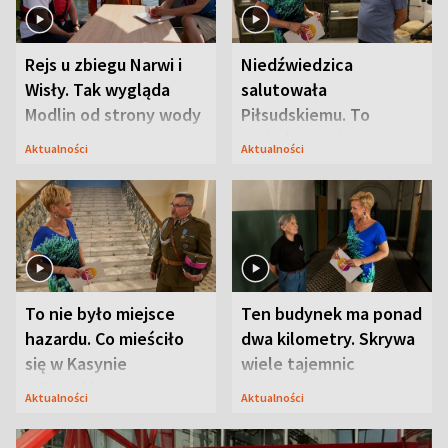
Rejs u zbiegu Narwi i
Niedźwiedzica
Wisły. Tak wygląda
salutowała
Modlin od strony wody
Piłsudskiemu. To
niejedyna tajemnica
Aktualności
Aktualności
Modlina
To nie było miejsce
Ten budynek ma ponad
hazardu. Co mieściło
dwa kilometry. Skrywa
się w Kasynie
wiele tajemnic
Oficerskim?
Aktualności
Aktualności