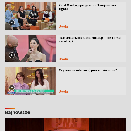
Finał 8. edycji programu: Twoja nowa
figura
Uroda
"Ratunku! Moje usta znikają!" - jak temu
zaradzić?
Uroda
Czy można odwrócić proces siwienia?
Uroda
Najnowsze