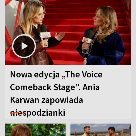
Nowa edycja „The Voice
Comeback Stage”. Ania
Karwan zapowiada
niespodzianki
Rozmowy