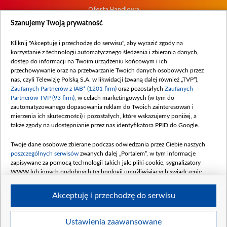
Oferta Handlowa
Dostępność
Szanujemy Twoją prywatność
Moje zgody
Kliknij "Akceptuję i przechodzę do serwisu", aby wyrazić zgody na
Procedura zgłoszeń wewnętrznych
korzystanie z technologii automatycznego śledzenia i zbierania danych,
dostęp do informacji na Twoim urządzeniu końcowym i ich
przechowywanie oraz na przetwarzanie Twoich danych osobowych przez
nas, czyli Telewizję Polską S.A. w likwidacji (zwaną dalej również „TVP”),
Zaufanych Partnerów z IAB* (1201 firm)
oraz pozostałych
Zaufanych
Partnerów TVP (93 firm)
, w celach marketingowych (w tym do
zautomatyzowanego dopasowania reklam do Twoich zainteresowań i
mierzenia ich skuteczności) i pozostałych, które wskazujemy poniżej, a
także zgody na udostępnianie przez nas identyfikatora PPID do Google.
Twoje dane osobowe zbierane podczas odwiedzania przez Ciebie naszych
poszczególnych serwisów
zwanych dalej „Portalem”, w tym informacje
zapisywane za pomocą technologii takich jak: pliki cookie, sygnalizatory
WWW lub innych podobnych technologii umożliwiających świadczenie
dopasowanych i bezpiecznych usług, personalizację treści oraz reklam,
udostępnianie funkcji mediów społecznościowych oraz analizowanie ruchu
Akceptuję i przechodzę do serwisu
w Internecie.
Twoje dane osobowe zbierane podczas odwiedzania przez Ciebie
Ustawienia zaawansowane