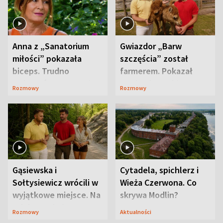
Anna z „Sanatorium
Gwiazdor „Barw
miłości” pokazała
szczęścia” został
biceps. Trudno
farmerem. Pokazał
uwierzyć, co przeszła
swoje niezwykłe
Rozmowy
Rozmowy
wcześniej
ranczo
Gąsiewska i
Cytadela, spichlerz i
Sołtysiewicz wrócili w
Wieża Czerwona. Co
wyjątkowe miejsce. Na
skrywa Modlin?
szlaku czekał
Rozmowy
Aktualności
niedźwiedź