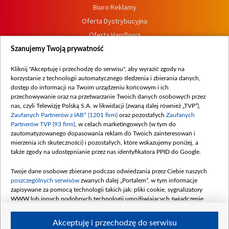
Biuro Reklamy
Oferta Dystrybucyjna
Oferta Handlowa
Dostępność
Szanujemy Twoją prywatność
Moje zgody
Kliknij "Akceptuję i przechodzę do serwisu", aby wyrazić zgody na
Procedura zgłoszeń wewnętrznych
korzystanie z technologii automatycznego śledzenia i zbierania danych,
dostęp do informacji na Twoim urządzeniu końcowym i ich
przechowywanie oraz na przetwarzanie Twoich danych osobowych przez
nas, czyli Telewizję Polską S.A. w likwidacji (zwaną dalej również „TVP”),
Zaufanych Partnerów z IAB* (1201 firm)
oraz pozostałych
Zaufanych
Partnerów TVP (93 firm)
, w celach marketingowych (w tym do
zautomatyzowanego dopasowania reklam do Twoich zainteresowań i
mierzenia ich skuteczności) i pozostałych, które wskazujemy poniżej, a
także zgody na udostępnianie przez nas identyfikatora PPID do Google.
Twoje dane osobowe zbierane podczas odwiedzania przez Ciebie naszych
poszczególnych serwisów
zwanych dalej „Portalem”, w tym informacje
zapisywane za pomocą technologii takich jak: pliki cookie, sygnalizatory
WWW lub innych podobnych technologii umożliwiających świadczenie
dopasowanych i bezpiecznych usług, personalizację treści oraz reklam,
udostępnianie funkcji mediów społecznościowych oraz analizowanie ruchu
Akceptuję i przechodzę do serwisu
w Internecie.