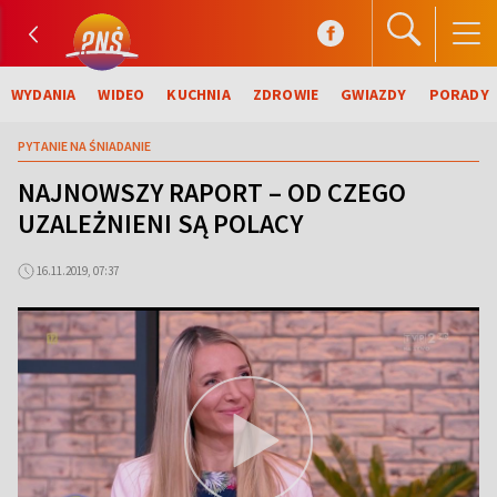
WYDANIA
WIDEO
KUCHNIA
ZDROWIE
GWIAZDY
PORADY
PYTANIE NA ŚNIADANIE
NAJNOWSZY RAPORT – OD CZEGO
UZALEŻNIENI SĄ POLACY
16.11.2019, 07:37