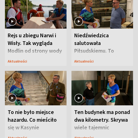
Rejs u zbiegu Narwi i
Niedźwiedzica
Wisły. Tak wygląda
salutowała
Modlin od strony wody
Piłsudskiemu. To
niejedyna tajemnica
Aktualności
Aktualności
Modlina
To nie było miejsce
Ten budynek ma ponad
hazardu. Co mieściło
dwa kilometry. Skrywa
się w Kasynie
wiele tajemnic
Oficerskim?
Aktualności
Aktualności