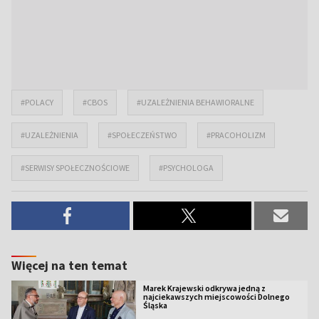
#POLACY
#CBOS
#UZALEŻNIENIA BEHAWIORALNE
#UZALEŻNIENIA
#SPOŁECZEŃSTWO
#PRACOHOLIZM
#SERWISY SPOŁECZNOŚCIOWE
#PSYCHOLOGA
Więcej na ten temat
Marek Krajewski odkrywa jedną z
najciekawszych miejscowości Dolnego
Śląska