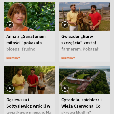
Anna z „Sanatorium
Gwiazdor „Barw
miłości” pokazała
szczęścia” został
biceps. Trudno
farmerem. Pokazał
uwierzyć, co przeszła
swoje niezwykłe
Rozmowy
Rozmowy
wcześniej
ranczo
Gąsiewska i
Cytadela, spichlerz i
Sołtysiewicz wrócili w
Wieża Czerwona. Co
wyjątkowe miejsce. Na
skrywa Modlin?