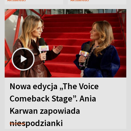
Nowa edycja „The Voice
Comeback Stage”. Ania
Karwan zapowiada
niespodzianki
Rozmowy