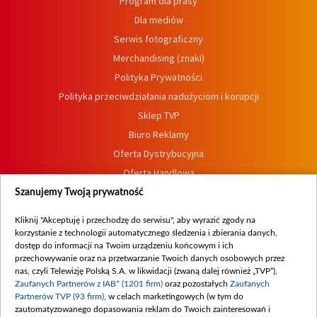
Program dla prasy
Dla mediów
Serwis fotograficzny
Merchandising (znaki)
Polityka Prywatności
Polityka przeciwdziałania nadużyciom i korupcji
Sklep TVP
Biuro Reklamy
Oferta Dystrybucyjna
Oferta Handlowa
Dostępność
Szanujemy Twoją prywatność
Moje zgody
Kliknij "Akceptuję i przechodzę do serwisu", aby wyrazić zgody na
Procedura zgłoszeń wewnętrznych
korzystanie z technologii automatycznego śledzenia i zbierania danych,
dostęp do informacji na Twoim urządzeniu końcowym i ich
przechowywanie oraz na przetwarzanie Twoich danych osobowych przez
nas, czyli Telewizję Polską S.A. w likwidacji (zwaną dalej również „TVP”),
Zaufanych Partnerów z IAB* (1201 firm)
oraz pozostałych
Zaufanych
Partnerów TVP (93 firm)
, w celach marketingowych (w tym do
zautomatyzowanego dopasowania reklam do Twoich zainteresowań i