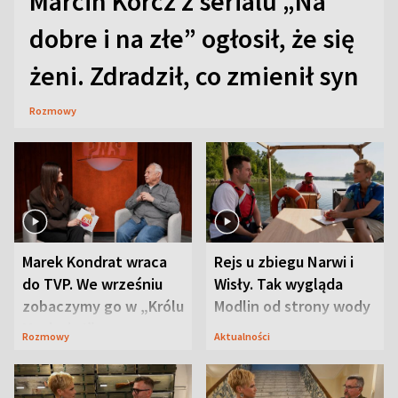
Marcin Korcz z serialu „Na
dobre i na złe” ogłosił, że się
żeni. Zdradził, co zmienił syn
Rozmowy
Marek Kondrat wraca
Rejs u zbiegu Narwi i
do TVP. We wrześniu
Wisły. Tak wygląda
zobaczymy go w „Królu
Modlin od strony wody
Maciusiu I”
Rozmowy
Aktualności