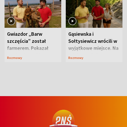
Gwiazdor „Barw
Gąsiewska i
szczęścia” został
Sołtysiewicz wrócili w
farmerem. Pokazał
wyjątkowe miejsce. Na
swoje niezwykłe
szlaku czekał
Rozmowy
Rozmowy
ranczo
niedźwiedź