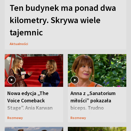
Ten budynek ma ponad dwa
kilometry. Skrywa wiele
tajemnic
Aktualności
Nowa edycja „The
Anna z „Sanatorium
Voice Comeback
miłości” pokazała
Stage”. Ania Karwan
biceps. Trudno
zapowiada
uwierzyć, co przeszła
Rozmowy
Rozmowy
niespodzianki
wcześniej