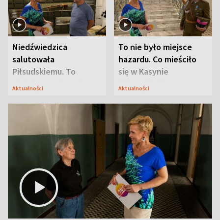
Niedźwiedzica
To nie było miejsce
salutowała
hazardu. Co mieściło
Piłsudskiemu. To
się w Kasynie
niejedyna tajemnica
Oficerskim?
Aktualności
Aktualności
Modlina