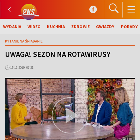
WYDANIA
WIDEO
KUCHNIA
ZDROWIE
GWIAZDY
PORADY
PYTANIE NA ŚNIADANIE
UWAGA! SEZON NA ROTAWIRUSY
15.11.2019, 07:21