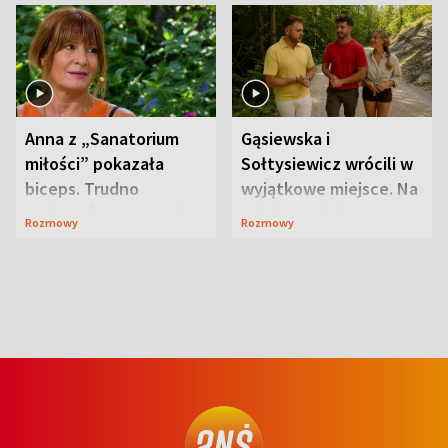
Anna z „Sanatorium
Gąsiewska i
miłości” pokazała
Sołtysiewicz wrócili w
biceps. Trudno
wyjątkowe miejsce. Na
uwierzyć, co przeszła
szlaku czekał
Rozmowy
Rozmowy
wcześniej
niedźwiedź