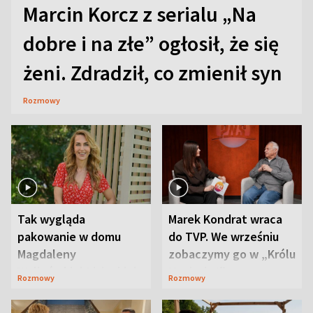
Marcin Korcz z serialu „Na
dobre i na złe” ogłosił, że się
żeni. Zdradził, co zmienił syn
Rozmowy
Tak wygląda
Marek Kondrat wraca
pakowanie w domu
do TVP. We wrześniu
Magdaleny
zobaczymy go w „Królu
Waligórskiej-Lisieckiej.
Maciusiu I”
Rozmowy
Rozmowy
Mąż nie odpuszcza