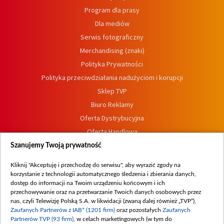
Program dla prasy
Dla mediów
Serwis fotograficzny
Merchandising (znaki)
Polityka Prywatności
Polityka przeciwdziałania nadużyciom i korupcji
Sklep TVP
Biuro Reklamy
Oferta Dystrybucyjna
Oferta Handlowa
Dostępność
Szanujemy Twoją prywatność
Moje zgody
Kliknij "Akceptuję i przechodzę do serwisu", aby wyrazić zgody na
Procedura zgłoszeń wewnętrznych
korzystanie z technologii automatycznego śledzenia i zbierania danych,
dostęp do informacji na Twoim urządzeniu końcowym i ich
przechowywanie oraz na przetwarzanie Twoich danych osobowych przez
nas, czyli Telewizję Polską S.A. w likwidacji (zwaną dalej również „TVP”),
Zaufanych Partnerów z IAB* (1201 firm)
oraz pozostałych
Zaufanych
Partnerów TVP (93 firm)
, w celach marketingowych (w tym do