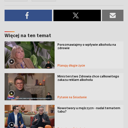
Więcej na ten temat
Porozmawiajmy o wpływie alkoholu na
zdrowie
Planuję długie życie
Ministerstwo Zdrowia chce całkowitego
zakazu reklam alkoholu
Pytanie na Śniadanie
Nowotwory u mężczyzn - nadal tematem
tabu?