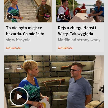
To nie było miejsce
Rejs u zbiegu Narwi i
hazardu. Co mieściło
Wisły. Tak wygląda
się w Kasynie
Modlin od strony wody
Oficerskim?
Aktualności
Aktualności