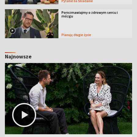
Pytanie na Śniadanie
Porozmawiajmy o zdrowym sercu i
mózgu
Planuję długie życie
Najnowsze