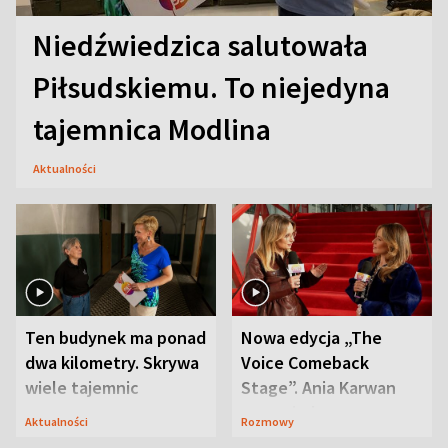
Niedźwiedzica salutowała
Piłsudskiemu. To niejedyna
tajemnica Modlina
Aktualności
Ten budynek ma ponad
Nowa edycja „The
dwa kilometry. Skrywa
Voice Comeback
wiele tajemnic
Stage”. Ania Karwan
zapowiada
Aktualności
Rozmowy
niespodzianki