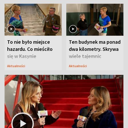
To nie było miejsce
Ten budynek ma ponad
hazardu. Co mieściło
dwa kilometry. Skrywa
się w Kasynie
wiele tajemnic
Oficerskim?
Aktualności
Aktualności