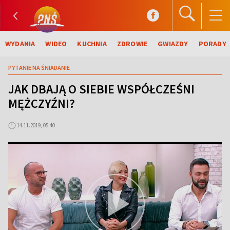
WYDANIA
WIDEO
KUCHNIA
ZDROWIE
GWIAZDY
PORADY
PYTANIE NA ŚNIADANIE
JAK DBAJĄ O SIEBIE WSPÓŁCZEŚNI
MĘŻCZYŹNI?
14.11.2019, 05:40