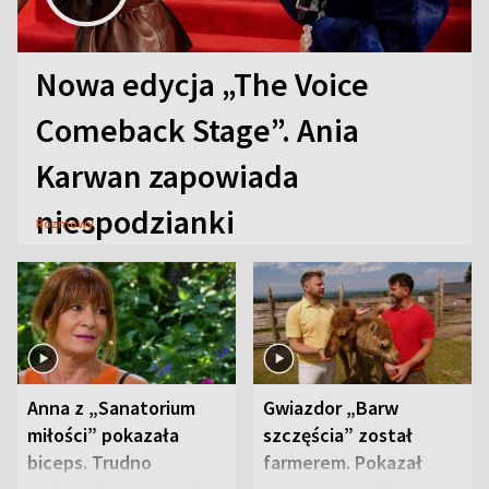
Nowa edycja „The Voice
Comeback Stage”. Ania
Karwan zapowiada
niespodzianki
Rozmowy
Anna z „Sanatorium
Gwiazdor „Barw
miłości” pokazała
szczęścia” został
biceps. Trudno
farmerem. Pokazał