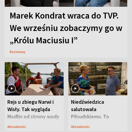
Marek Kondrat wraca do TVP.
We wrześniu zobaczymy go w
„Królu Maciusiu I”
Rozmowy
Rejs u zbiegu Narwi i
Niedźwiedzica
Wisły. Tak wygląda
salutowała
Modlin od strony wody
Piłsudskiemu. To
niejedyna tajemnica
Aktualności
Aktualności
Modlina