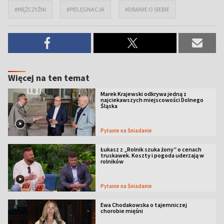
#MĘŻCZYŹNI
#PIELĘGNACJA
#DBANIE O SIEBIE
Więcej na ten temat
Marek Krajewski odkrywa jedną z
najciekawszych miejscowości Dolnego
Śląska
Pytanie na Śniadanie
Łukasz z „Rolnik szuka żony” o cenach
truskawek. Koszty i pogoda uderzają w
rolników
Pytanie na Śniadanie
Ewa Chodakowska o tajemniczej
chorobie mięśni