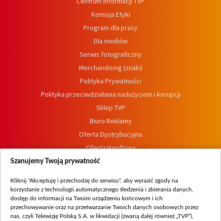
Centrum informacji TVP
Komisja Etyki
Program dla prasy
Dla mediów
Serwis fotograficzny
Merchandising (znaki)
Polityka Prywatności
Polityka przeciwdziałania nadużyciom i korupcji
Sklep TVP
Biuro Reklamy
Oferta Dystrybucyjna
Oferta Handlowa
Dostępność
Szanujemy Twoją prywatność
Moje zgody
Kliknij "Akceptuję i przechodzę do serwisu", aby wyrazić zgody na
Procedura zgłoszeń wewnętrznych
korzystanie z technologii automatycznego śledzenia i zbierania danych,
dostęp do informacji na Twoim urządzeniu końcowym i ich
przechowywanie oraz na przetwarzanie Twoich danych osobowych przez
nas, czyli Telewizję Polską S.A. w likwidacji (zwaną dalej również „TVP”),