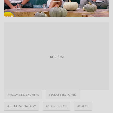
#MAGDA STECZKOWSKA
#ŁUKASZ SĘDROWSKI
#ROLNIK SZUKA ŻONY
#PIOTR CIELECKI
#COACH