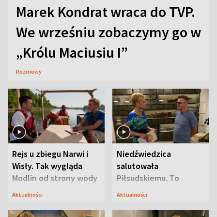
Marek Kondrat wraca do TVP.
We wrześniu zobaczymy go w
„Królu Maciusiu I”
Rozmowy
Rejs u zbiegu Narwi i
Niedźwiedzica
Wisły. Tak wygląda
salutowała
Modlin od strony wody
Piłsudskiemu. To
niejedyna tajemnica
Aktualności
Aktualności
Modlina