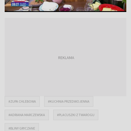
#ZUPA CHLEBOWA
#KUCHNIA PRZEDWOJENNA
#ADRIANA MARCZEWSKA
#PLACUSZKI Z TWAROGU
#BLINY GRYCZANE