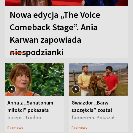
Nowa edycja „The Voice
Comeback Stage”. Ania
Karwan zapowiada
niespodzianki
Rozmowy
Anna z „Sanatorium
Gwiazdor „Barw
miłości” pokazała
szczęścia” został
biceps. Trudno
farmerem. Pokazał
uwierzyć, co przeszła
swoje niezwykłe
Rozmowy
Rozmowy
wcześniej
ranczo