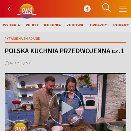
WYDANIA
WIDEO
KUCHNIA
ZDROWIE
GWIAZDY
PORADY
PYTANIE NA ŚNIADANIE
POLSKA KUCHNIA PRZEDWOJENNA cz.1
14.11.2019, 05:36