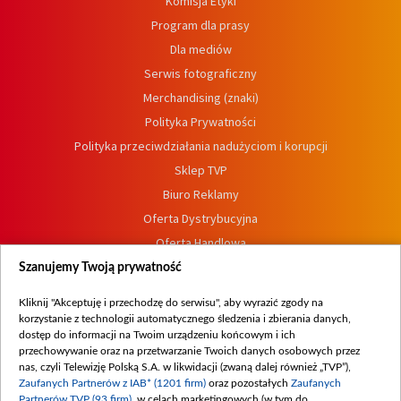
Komisja Etyki
Program dla prasy
Dla mediów
Serwis fotograficzny
Merchandising (znaki)
Polityka Prywatności
Polityka przeciwdziałania nadużyciom i korupcji
Sklep TVP
Biuro Reklamy
Oferta Dystrybucyjna
Oferta Handlowa
Dostępność
Szanujemy Twoją prywatność
Moje zgody
Kliknij "Akceptuję i przechodzę do serwisu", aby wyrazić zgody na
Procedura zgłoszeń wewnętrznych
korzystanie z technologii automatycznego śledzenia i zbierania danych,
dostęp do informacji na Twoim urządzeniu końcowym i ich
przechowywanie oraz na przetwarzanie Twoich danych osobowych przez
nas, czyli Telewizję Polską S.A. w likwidacji (zwaną dalej również „TVP”),
Zaufanych Partnerów z IAB* (1201 firm)
oraz pozostałych
Zaufanych
Partnerów TVP (93 firm)
, w celach marketingowych (w tym do