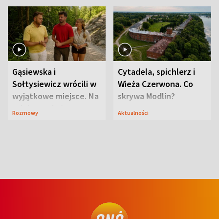
Gąsiewska i
Cytadela, spichlerz i
Sołtysiewicz wrócili w
Wieża Czerwona. Co
wyjątkowe miejsce. Na
skrywa Modlin?
szlaku czekał
Rozmowy
Aktualności
niedźwiedź