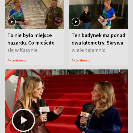
To nie było miejsce
Ten budynek ma ponad
hazardu. Co mieściło
dwa kilometry. Skrywa
się w Kasynie
wiele tajemnic
Oficerskim?
Aktualności
Aktualności