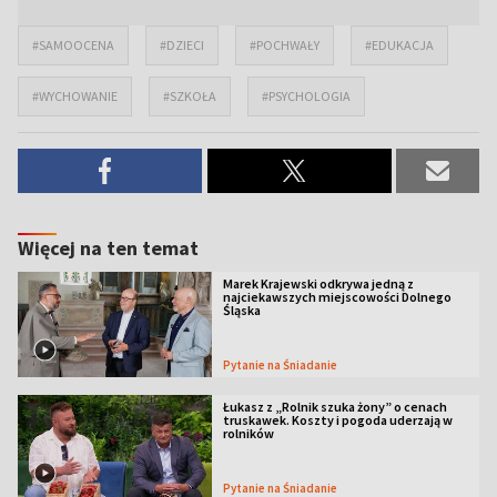
#SAMOOCENA
#DZIECI
#POCHWAŁY
#EDUKACJA
#WYCHOWANIE
#SZKOŁA
#PSYCHOLOGIA
Więcej na ten temat
Marek Krajewski odkrywa jedną z
najciekawszych miejscowości Dolnego
Śląska
Pytanie na Śniadanie
Łukasz z „Rolnik szuka żony” o cenach
truskawek. Koszty i pogoda uderzają w
rolników
Pytanie na Śniadanie