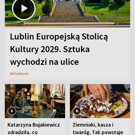
Lublin Europejską Stolicą
Kultury 2029. Sztuka
wychodzi na ulice
Aktualności
Katarzyna Bujakiewicz
Ziemniaki, kasza i
zdradziła, co
twaróg. Tak powstaje