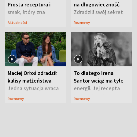
Prosta receptura i
na długowieczność.
smak, który zna
Zdradzili swój sekret
Lubelszczyzna
Aktualności
Rozmowy
Maciej Orłoś zdradził
To dlatego Irena
kulisy małżeństwa.
Santor wciąż ma tyle
Jedna sytuacja wraca
energii. Jej recepta
jak bumerang
jest zaskakująco
Rozmowy
Rozmowy
prosta