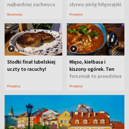
najbardziej zachwyca
słynny piróg biłgorajski
ją w Lublinie
Rozmowy
Przepisy
Słodki finał lubelskiej
Mięso, kiełbasa i
uczty to racuchy!
kiszony ogórek. Ten
forszmak to prawdziwa
uczta
Przepisy
Przepisy