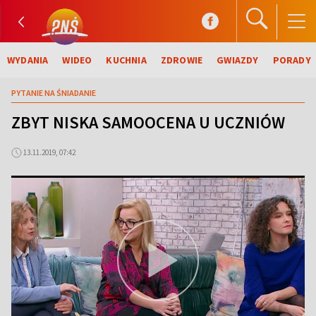
WYDANIA
WIDEO
KUCHNIA
ZDROWIE
GWIAZDY
PORADY
PYTANIE NA ŚNIADANIE
ZBYT NISKA SAMOOCENA U UCZNIÓW
13.11.2019, 07:42