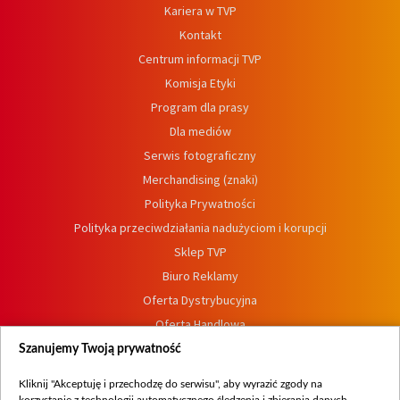
Kariera w TVP
Kontakt
Centrum informacji TVP
Komisja Etyki
Program dla prasy
Dla mediów
Serwis fotograficzny
Merchandising (znaki)
Polityka Prywatności
Polityka przeciwdziałania nadużyciom i korupcji
Sklep TVP
Biuro Reklamy
Oferta Dystrybucyjna
Oferta Handlowa
Dostępność
Szanujemy Twoją prywatność
Moje zgody
Kliknij "Akceptuję i przechodzę do serwisu", aby wyrazić zgody na
Procedura zgłoszeń wewnętrznych