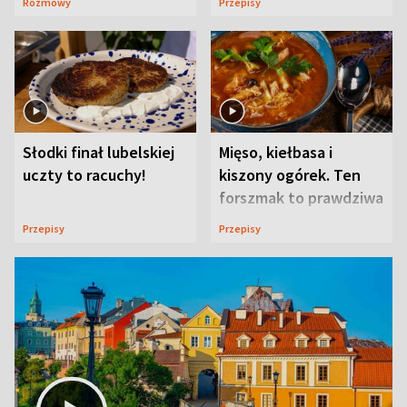
Rozmowy
Przepisy
Słodki finał lubelskiej
Mięso, kiełbasa i
uczty to racuchy!
kiszony ogórek. Ten
forszmak to prawdziwa
uczta
Przepisy
Przepisy