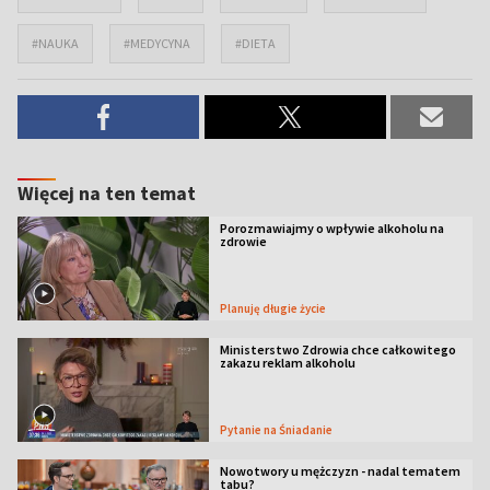
#NAUKA
#MEDYCYNA
#DIETA
Więcej na ten temat
Porozmawiajmy o wpływie alkoholu na
zdrowie
Planuję długie życie
Ministerstwo Zdrowia chce całkowitego
zakazu reklam alkoholu
Pytanie na Śniadanie
Nowotwory u mężczyzn - nadal tematem
tabu?