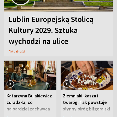
Lublin Europejską Stolicą
Kultury 2029. Sztuka
wychodzi na ulice
Aktualności
Katarzyna Bujakiewicz
Ziemniaki, kasza i
zdradziła, co
twaróg. Tak powstaje
najbardziej zachwyca
słynny piróg biłgorajski
ją w Lublinie