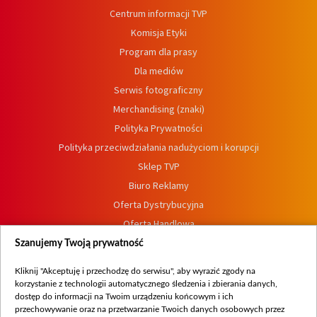
Centrum informacji TVP
Komisja Etyki
Program dla prasy
Dla mediów
Serwis fotograficzny
Merchandising (znaki)
Polityka Prywatności
Polityka przeciwdziałania nadużyciom i korupcji
Sklep TVP
Biuro Reklamy
Oferta Dystrybucyjna
Oferta Handlowa
Dostępność
Szanujemy Twoją prywatność
Moje zgody
Kliknij "Akceptuję i przechodzę do serwisu", aby wyrazić zgody na
Procedura zgłoszeń wewnętrznych
korzystanie z technologii automatycznego śledzenia i zbierania danych,
dostęp do informacji na Twoim urządzeniu końcowym i ich
przechowywanie oraz na przetwarzanie Twoich danych osobowych przez