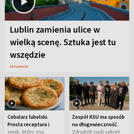
Lublin zamienia ulice w
wielką scenę. Sztuka jest tu
wszędzie
Aktualności
Cebularz lubelski.
Zespół KSU ma sposób
Prosta receptura i
na długowieczność.
smak, który zna
Zdradzili swój sekret