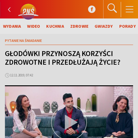
WYDANIA
WIDEO
KUCHNIA
ZDROWIE
GWIAZDY
PORADY
PYTANIE NA ŚNIADANIE
GŁODÓWKI PRZYNOSZĄ KORZYŚCI
ZDROWOTNE I PRZEDŁUŻAJĄ ŻYCIE?
12.11.2019, 07:42