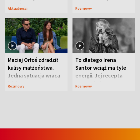
Lubelszczyzna
Aktualności
Rozmowy
Maciej Orłoś zdradził
To dlatego Irena
kulisy małżeństwa.
Santor wciąż ma tyle
Jedna sytuacja wraca
energii. Jej recepta
jak bumerang
jest zaskakująco
Rozmowy
Rozmowy
prosta