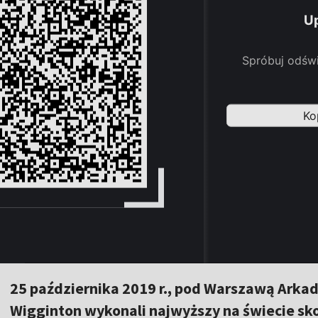
25 października 2019 r., pod Warszawą Arka
Wigginton wykonali najwyższy na świecie s