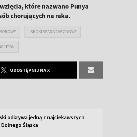
ęwzięcia, które nazwano Punya
sób chorujących na raka.
TWOROWE
#SKOKI SPADOCHRONOWE
GGINTON
UDOSTĘPNIJ NA X
ski odkrywa jedną z najciekawszych
 Dolnego Śląska