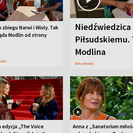
Niedźwiedzica
u zbiegu Narwi i Wisły. Tak
ąda Modlin od strony
Piłsudskiemu. 
y
Modlina
ności
Aktualności
 edycja „The Voice
Anna z „Sanatorium miłoś