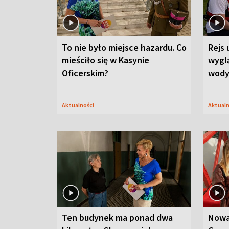
To nie było miejsce hazardu. Co
Rejs 
mieściło się w Kasynie
wygl
Oficerskim?
wod
Aktualności
Aktual
Ten budynek ma ponad dwa
Nowa