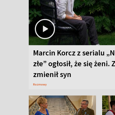
Marcin Korcz z serialu „N
złe” ogłosił, że się żeni. 
zmienił syn
Rozmowy