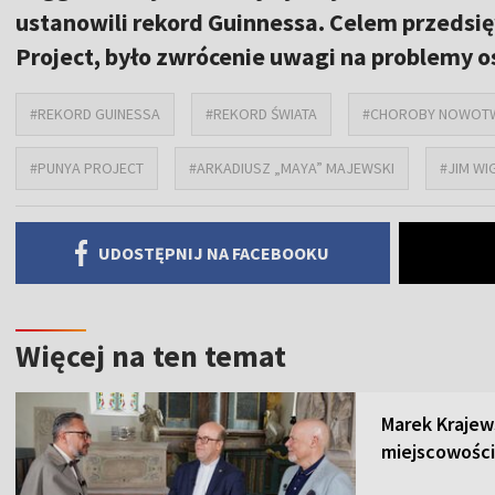
ustanowili rekord Guinnessa. Celem przedsi
Project, było zwrócenie uwagi na problemy o
#REKORD GUINESSA
#REKORD ŚWIATA
#CHOROBY NOWO
#PUNYA PROJECT
#ARKADIUSZ „MAYA” MAJEWSKI
#JIM WI
UDOSTĘPNIJ NA FACEBOOKU
Więcej na ten temat
Marek Krajew
miejscowości