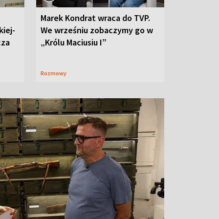
Marek Kondrat wraca do TVP.
iej-
We wrześniu zobaczymy go w
cza
„Królu Maciusiu I”
Rozmowy