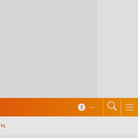
...
TYL