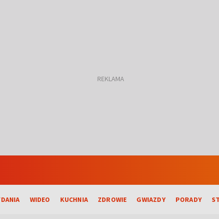
DANIA
WIDEO
KUCHNIA
ZDROWIE
GWIAZDY
PORADY
S