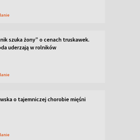
danie
lnik szuka żony” o cenach truskawek.
oda uderzają w rolników
danie
ska o tajemniczej chorobie mięśni
danie