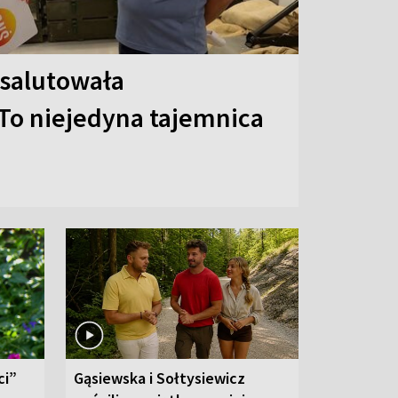
 salutowała
To niejedyna tajemnica
ci”
Gąsiewska i Sołtysiewicz