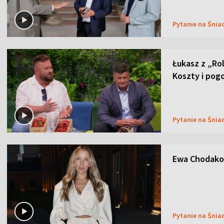
Pytanie na Śnia
Łukasz z „Ro
Koszty i pog
Pytanie na Śnia
Ewa Chodakow
Pytanie na Śnia