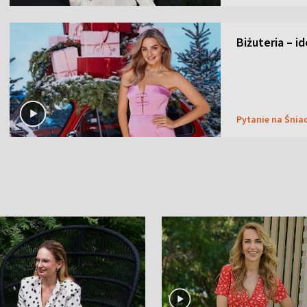
Biżuteria – i
Pytanie na Śnia