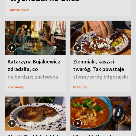
Aktualności
Katarzyna Bujakiewicz
Ziemniaki, kasza i
zdradziła, co
twaróg. Tak powstaje
najbardziej zachwyca
słynny piróg biłgorajski
ją w Lublinie
Rozmowy
Przepisy