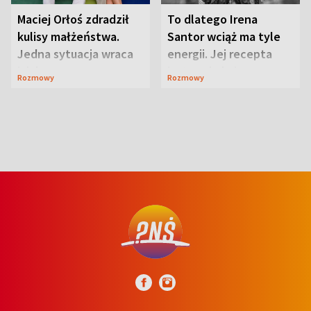
Maciej Orłoś zdradził
To dlatego Irena
kulisy małżeństwa.
Santor wciąż ma tyle
Jedna sytuacja wraca
energii. Jej recepta
jak bumerang
jest zaskakująco
Rozmowy
Rozmowy
prosta