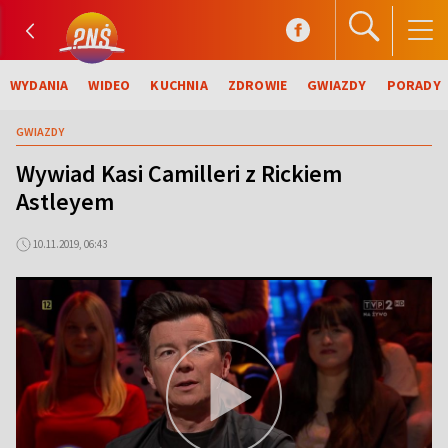
WYDANIA
WIDEO
KUCHNIA
ZDROWIE
GWIAZDY
PORADY
GWIAZDY
Wywiad Kasi Camilleri z Rickiem
Astleyem
10.11.2019, 06:43