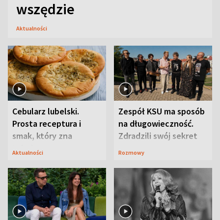
wszędzie
Aktualności
Cebularz lubelski.
Zespół KSU ma sposób
Prosta receptura i
na długowieczność.
smak, który zna
Zdradzili swój sekret
Lubelszczyzna
Aktualności
Rozmowy