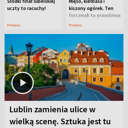
Słodki finał lubelskiej
Mięso, kiełbasa i
uczty to racuchy!
kiszony ogórek. Ten
forszmak to prawdziwa
uczta
Przepisy
Przepisy
Lublin zamienia ulice w
wielką scenę. Sztuka jest tu