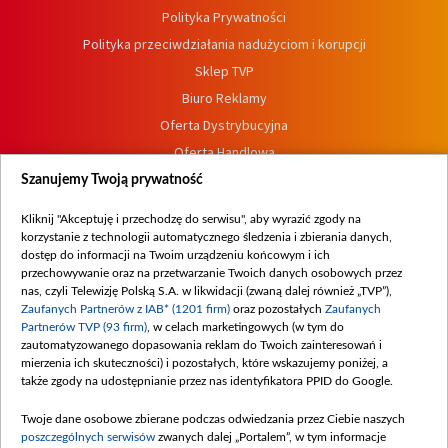
Polityka Prywatności
Polityka przeciwdziałania nadużyciom i korupcji
Sklep TVP
Biuro Reklamy
Oferta Dystrybucyjna
Oferta Handlowa
Dostępność
Szanujemy Twoją prywatność
Moje zgody
Kliknij "Akceptuję i przechodzę do serwisu", aby wyrazić zgody na
Procedura zgłoszeń wewnętrznych
korzystanie z technologii automatycznego śledzenia i zbierania danych,
dostęp do informacji na Twoim urządzeniu końcowym i ich
przechowywanie oraz na przetwarzanie Twoich danych osobowych przez
nas, czyli Telewizję Polską S.A. w likwidacji (zwaną dalej również „TVP”),
Zaufanych Partnerów z IAB* (1201 firm)
oraz pozostałych
Zaufanych
Partnerów TVP (93 firm)
, w celach marketingowych (w tym do
zautomatyzowanego dopasowania reklam do Twoich zainteresowań i
mierzenia ich skuteczności) i pozostałych, które wskazujemy poniżej, a
także zgody na udostępnianie przez nas identyfikatora PPID do Google.
Twoje dane osobowe zbierane podczas odwiedzania przez Ciebie naszych
poszczególnych serwisów
zwanych dalej „Portalem”, w tym informacje