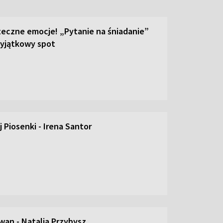
teczne emocje! „Pytanie na śniadanie”
yjątkowy spot
 Piosenki - Irena Santor
an - Natalia Przybysz