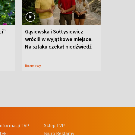
ci”
Gąsiewska i Sołtysiewicz
wrócili w wyjątkowe miejsce.
Na szlaku czekał niedźwiedź
Rozmowy
nformacji TVP
Sklep TVP
tyki
Biuro Reklamy