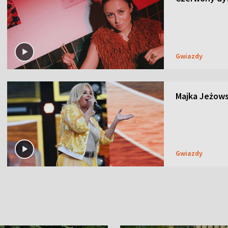
Gwiazdy
Majka Jeżows
Gwiazdy