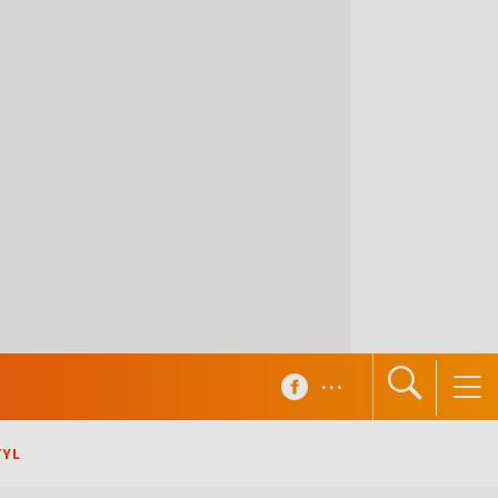
...
TYL