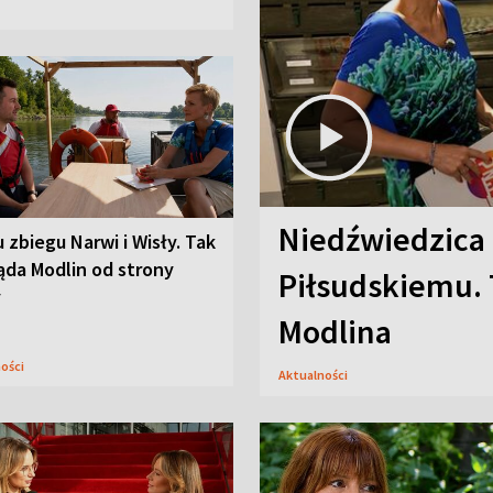
Niedźwiedzica
u zbiegu Narwi i Wisły. Tak
ąda Modlin od strony
Piłsudskiemu. 
y
Modlina
ności
Aktualności