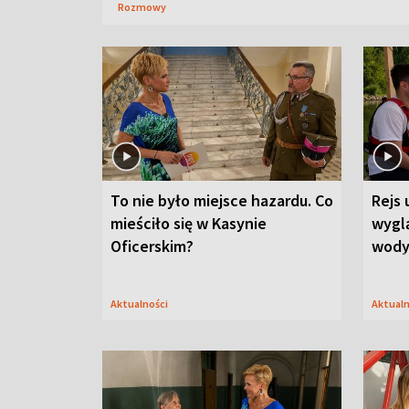
Rozmowy
To nie było miejsce hazardu. Co
Rejs 
mieściło się w Kasynie
wygl
Oficerskim?
wod
Aktualności
Aktual