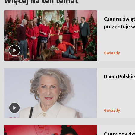
Więcej na ten temat
Czas na świą
prezentuje w
Gwiazdy
Dama Polskiej
Gwiazdy
Czerwony dyw