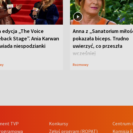
 edycja „The Voice
Anna z „Sanatorium miłoś
back Stage”. Ania Karwan
pokazała biceps. Trudno
wiada niespodzianki
uwierzyć, co przeszła
wcześniej
wy
Rozmowy
ment TVP
Konkursy
Centrum i
Programowa
Zgłoś program (ROPAT)
Komisja E