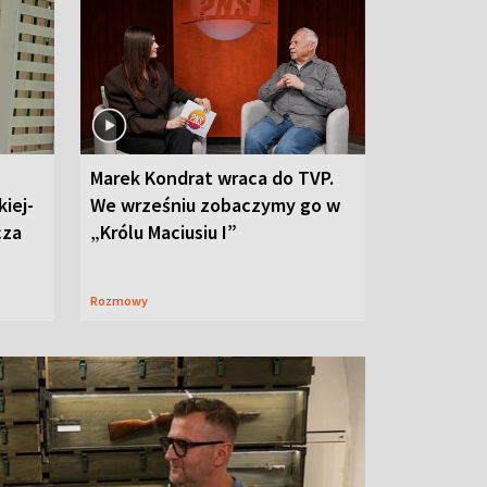
Marek Kondrat wraca do TVP.
iej-
We wrześniu zobaczymy go w
cza
„Królu Maciusiu I”
Rozmowy