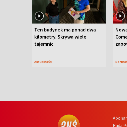
Ten budynek ma ponad dwa
Nowa
kilometry. Skrywa wiele
Come
tajemnic
zapo
Aktualności
Rozmo
Abona
Rada 