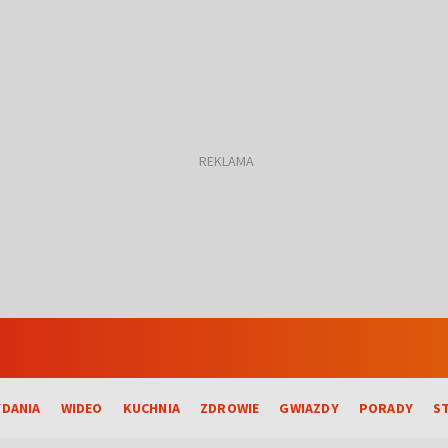
DANIA
WIDEO
KUCHNIA
ZDROWIE
GWIAZDY
PORADY
S