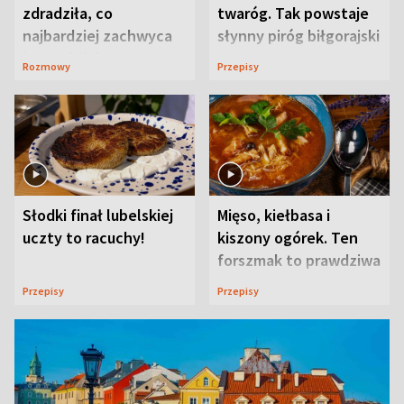
zdradziła, co
twaróg. Tak powstaje
najbardziej zachwyca
słynny piróg biłgorajski
ją w Lublinie
Rozmowy
Przepisy
Słodki finał lubelskiej
Mięso, kiełbasa i
uczty to racuchy!
kiszony ogórek. Ten
forszmak to prawdziwa
uczta
Przepisy
Przepisy