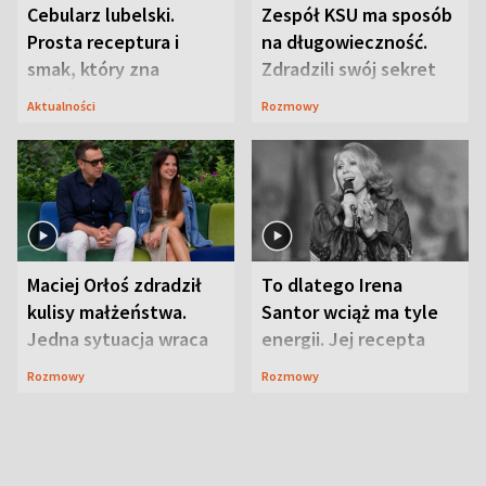
Cebularz lubelski.
Zespół KSU ma sposób
Prosta receptura i
na długowieczność.
smak, który zna
Zdradzili swój sekret
Lubelszczyzna
Aktualności
Rozmowy
Maciej Orłoś zdradził
To dlatego Irena
kulisy małżeństwa.
Santor wciąż ma tyle
Jedna sytuacja wraca
energii. Jej recepta
jak bumerang
jest zaskakująco
Rozmowy
Rozmowy
prosta