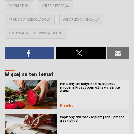
#KREM Z DYNI
#FILET Z PSTRĄGA
#FONDANT CZEKOLADOWY
#CHARLES DAIGNEAULT
#GOTOWI DO GOTOWANIA. START!
Więcej na ten temat
Pieczony ser koryciński na buraku z
miodem. Prosty pomysł na wyraziste
danie
Przepisy
Wędzony twarożek w pierogach – prosto,
a genialnie!