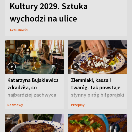
Kultury 2029. Sztuka
wychodzi na ulice
Aktualności
Katarzyna Bujakiewicz
Ziemniaki, kasza i
zdradziła, co
twaróg. Tak powstaje
najbardziej zachwyca
słynny piróg biłgorajski
ją w Lublinie
Rozmowy
Przepisy