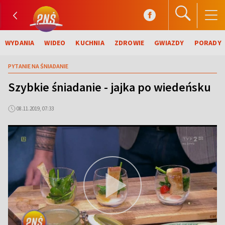
WYDANIA
WIDEO
KUCHNIA
ZDROWIE
GWIAZDY
PORADY
PYTANIE NA ŚNIADANIE
Szybkie śniadanie - jajka po wiedeńsku
08.11.2019, 07:33