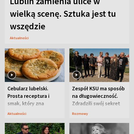
Lublin zamienia ulice w
wielką scenę. Sztuka jest tu
wszędzie
Aktualności
Cebularz lubelski.
Zespół KSU ma sposób
Prosta receptura i
na długowieczność.
smak, który zna
Zdradzili swój sekret
Lubelszczyzna
Aktualności
Rozmowy