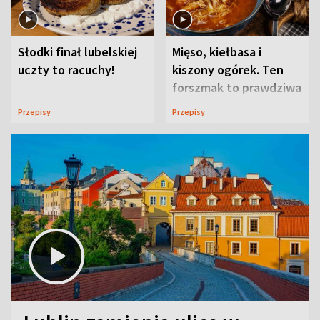
Słodki finał lubelskiej
Mięso, kiełbasa i
uczty to racuchy!
kiszony ogórek. Ten
forszmak to prawdziwa
uczta
Przepisy
Przepisy