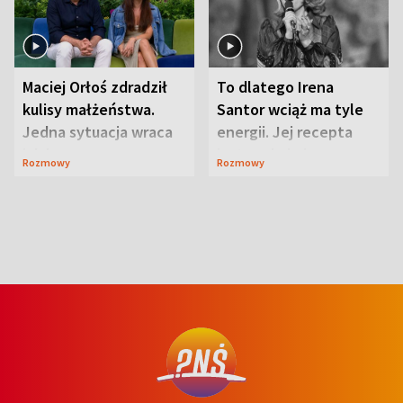
Maciej Orłoś zdradził
To dlatego Irena
kulisy małżeństwa.
Santor wciąż ma tyle
Jedna sytuacja wraca
energii. Jej recepta
jak bumerang
jest zaskakująco
Rozmowy
Rozmowy
prosta