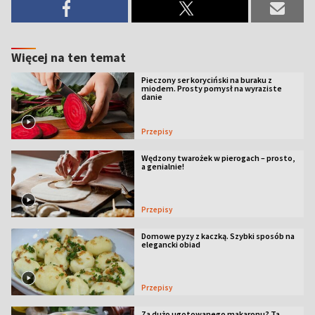
Więcej na ten temat
Pieczony ser koryciński na buraku z
miodem. Prosty pomysł na wyraziste
danie
Przepisy
Wędzony twarożek w pierogach – prosto,
a genialnie!
Przepisy
Domowe pyzy z kaczką. Szybki sposób na
elegancki obiad
Przepisy
Za dużo ugotowanego makaronu? Ta