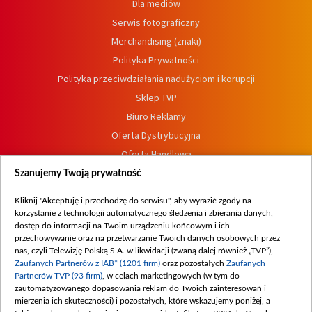
Dla mediów
Serwis fotograficzny
Merchandising (znaki)
Polityka Prywatności
Polityka przeciwdziałania nadużyciom i korupcji
Sklep TVP
Biuro Reklamy
Oferta Dystrybucyjna
Oferta Handlowa
Dostępność
Szanujemy Twoją prywatność
Moje zgody
Kliknij "Akceptuję i przechodzę do serwisu", aby wyrazić zgody na
Procedura zgłoszeń wewnętrznych
korzystanie z technologii automatycznego śledzenia i zbierania danych,
dostęp do informacji na Twoim urządzeniu końcowym i ich
przechowywanie oraz na przetwarzanie Twoich danych osobowych przez
nas, czyli Telewizję Polską S.A. w likwidacji (zwaną dalej również „TVP”),
Zaufanych Partnerów z IAB* (1201 firm)
oraz pozostałych
Zaufanych
Partnerów TVP (93 firm)
, w celach marketingowych (w tym do
zautomatyzowanego dopasowania reklam do Twoich zainteresowań i
mierzenia ich skuteczności) i pozostałych, które wskazujemy poniżej, a