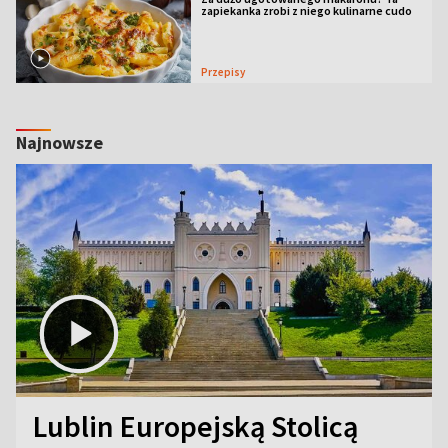
zapiekanka zrobi z niego kulinarne cudo
Przepisy
Najnowsze
Lublin Europejską Stolicą