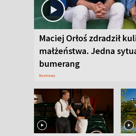
Maciej Orłoś zdradził kul
małżeństwa. Jedna sytua
bumerang
Rozmowy