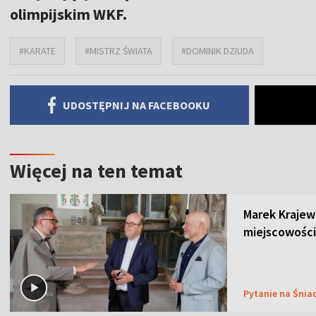
olimpijskim WKF.
#KARATE
#MISTRZ ŚWIATA
#DOMINIK DZIUDA
UDOSTĘPNIJ NA FACEBOOKU
Więcej na ten temat
Marek Krajew
miejscowości
Pytanie na Śnia