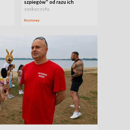
szpiegów” od razu ich
zaskoczyła
Rozmowy