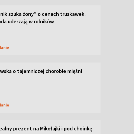
lnik szuka żony” o cenach truskawek.
oda uderzają w rolników
danie
ska o tajemniczej chorobie mięśni
danie
dealny prezent na Mikołajki i pod choinkę