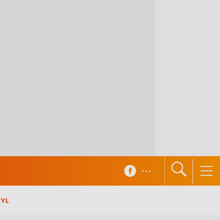
...
TYL