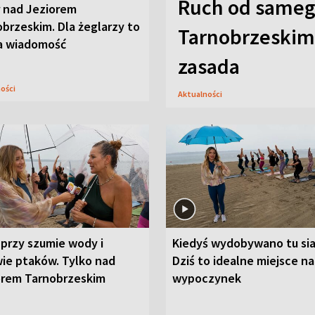
Ruch od sameg
r nad Jeziorem
brzeskim. Dla żeglarzy to
Tarnobrzeskim,
a wiadomość
zasada
ności
Aktualności
przy szumie wody i
Kiedyś wydobywano tu sia
ie ptaków. Tylko nad
Dziś to idealne miejsce na
orem Tarnobrzeskim
wypoczynek