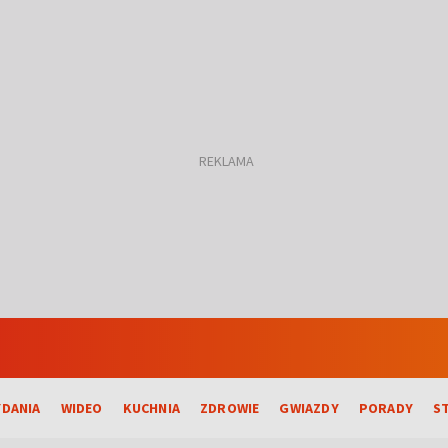
DANIA
WIDEO
KUCHNIA
ZDROWIE
GWIAZDY
PORADY
S