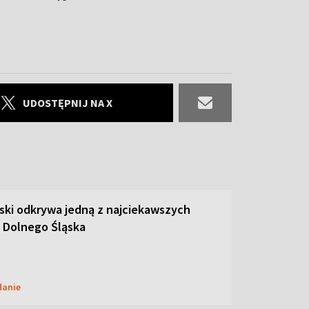
UDOSTĘPNIJ NA X
ski odkrywa jedną z najciekawszych
 Dolnego Śląska
danie