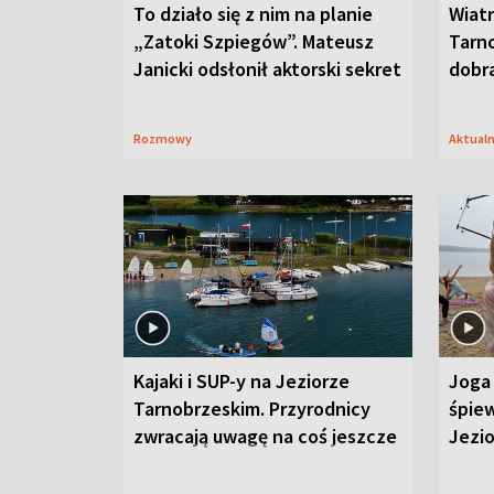
To działo się z nim na planie
Wiat
„Zatoki Szpiegów”. Mateusz
Tarno
Janicki odsłonił aktorski sekret
dobr
Rozmowy
Aktual
Kajaki i SUP-y na Jeziorze
Joga 
Tarnobrzeskim. Przyrodnicy
śpiew
zwracają uwagę na coś jeszcze
Jezi