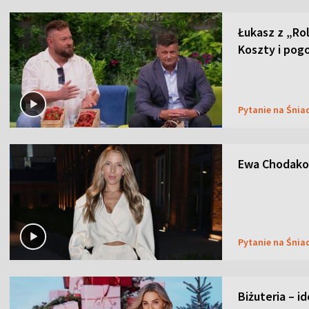
Łukasz z „Ro
Koszty i pog
Pytanie na Śnia
Ewa Chodakow
Pytanie na Śnia
Biżuteria – i