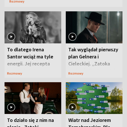
Rozmowy
To dlatego Irena
Tak wyglądał pierwszy
Santor wciąż ma tyle
plan Gelnera i
energii. Jej recepta
Cieleckiej. „Zatoka
jest zaskakująco
szpiegów” od razu ich
Rozmowy
Rozmowy
prosta
zaskoczyła
To działo się z nim na
Wiatr nad Jeziorem