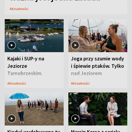
Aktualności
Kajaki i SUP-y na
Joga przy szumie wody
Jeziorze
i śpiewie ptaków. Tylko
Tarnobrzeskim.
nad Jeziorem
Przyrodnicy zwracają
Tarnobrzeskim
Aktualności
Aktualności
uwagę na coś jeszcze
Kiedyś wydobywano tu
Marcin Korcz z serialu