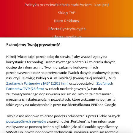
Polityka przeciwdziałania nadużyciom i korupcji
Sklep TVP
Biuro Reklamy
Oferta Dystrybucyjna
Oferta Handlowa
Dostępność
Szanujemy Twoją prywatność
Moje zgody
Kliknij "Akceptuję i przechodzę do serwisu", aby wyrazić zgody na
Procedura zgłoszeń wewnętrznych
korzystanie z technologii automatycznego śledzenia i zbierania danych,
dostęp do informacji na Twoim urządzeniu końcowym i ich
przechowywanie oraz na przetwarzanie Twoich danych osobowych przez
nas, czyli Telewizję Polską S.A. w likwidacji (zwaną dalej również „TVP”),
Zaufanych Partnerów z IAB* (1201 firm)
oraz pozostałych
Zaufanych
Partnerów TVP (93 firm)
, w celach marketingowych (w tym do
zautomatyzowanego dopasowania reklam do Twoich zainteresowań i
mierzenia ich skuteczności) i pozostałych, które wskazujemy poniżej, a
także zgody na udostępnianie przez nas identyfikatora PPID do Google.
Twoje dane osobowe zbierane podczas odwiedzania przez Ciebie naszych
poszczególnych serwisów
zwanych dalej „Portalem”, w tym informacje
zapisywane za pomocą technologii takich jak: pliki cookie, sygnalizatory
WWW lub innych podobnych technologii umożliwiających świadczenie