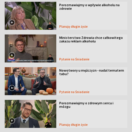
Porozmawiajmy o wpływie alkoholu na
zdrowie
Planuję długie życie
Ministerstwo Zdrowia chce całkowitego
zakazu reklam alkoholu
Pytanie na Śniadanie
Nowotwory u mężczyzn - nadal tematem
tabu?
Pytanie na Śniadanie
Porozmawiajmy o zdrowym sercu i
mózgu
Planuję długie życie