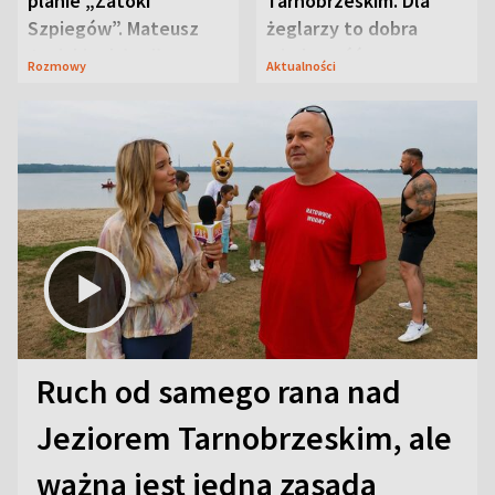
planie „Zatoki
Tarnobrzeskim. Dla
Szpiegów”. Mateusz
żeglarzy to dobra
Janicki odsłonił
wiadomość
Rozmowy
Aktualności
aktorski sekret
Ruch od samego rana nad
Jeziorem Tarnobrzeskim, ale
ważna jest jedna zasada