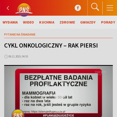
WYDANIA
WIDEO
KUCHNIA
ZDROWIE
GWIAZDY
PORADY
PYTANIE NA ŚNIADANIE
CYKL ONKOLOGICZNY – RAK PIERSI
06.11.2019, 04:55